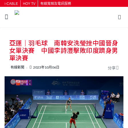
i-CABLE
HOY TV
有線寬頻及電訊服務
亞運｜羽毛球 南韓安洗瑩挫中國晉身
女單決賽 中國李詩灃擊敗印度躋身男
單決賽
有線新聞
2023年10月06日
分享