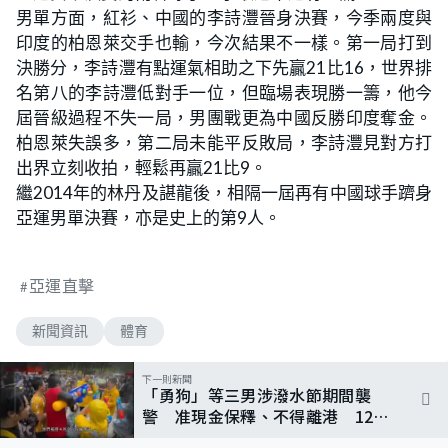
男單方面，紅衫、中國的李詩灃晉身決賽，今季兩度與
印度的柏恩萊交手也輸，今次結果不一樣。第一局打到
決勝分，李詩灃有點運氣相助之下先贏21比16，世界排
名第八的李詩灃低對手一位，但臨場表現勝一籌，他今
屆晉級過程不失一局，男團戰更為中國反勝印度奪金。
柏恩萊失誤多，第二局未能平反敗局，李詩灃見對方打
出界立刻收拍，輕鬆再贏21比9。
繼2014年的林丹及諶龍後，相隔一屆再有中國球手躋身
亞運男單決賽，亦是史上的第9人。
亞運直擊
新聞資訊
體育
下一則新聞
「勇狗」等三男涉潑水節期間襲
警 准現金保釋、不得離港 12月
再訊