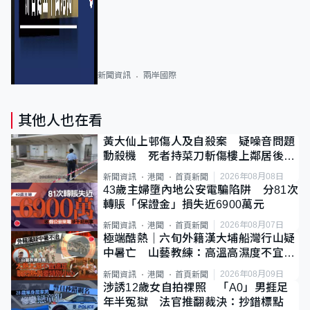
新聞資訊
兩岸國際
其他人也在看
黃大仙上邨傷人及自殺案 疑噪音問題
動殺機 死者持菜刀斬傷樓上鄰居後墮
斃
2026年08月08日
新聞資訊
港聞
首頁新聞
43歲主婦墮內地公安電騙陷阱 分81次
轉賬「保證金」損失近6900萬元
2026年08月07日
新聞資訊
港聞
首頁新聞
極端酷熱｜六旬外籍漢大埔船灣行山疑
中暑亡 山藝教練：高溫高濕度不宜遠
足
2026年08月09日
新聞資訊
港聞
首頁新聞
涉誘12歲女自拍祼照 「A0」男捱足
年半冤獄 法官推翻裁決：抄錯標點