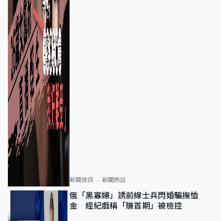
新聞資訊
新聞熱話
俄「黑寡婦」誘前線士兵閃婚騙撫恤
金 經紀戲稱「賺首期」被檢控