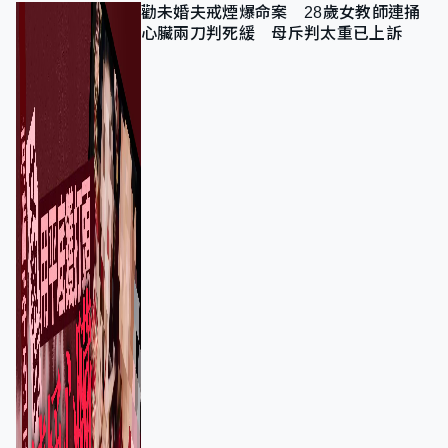
勸未婚夫戒煙爆命案 28歲女教師連捅
心臟兩刀判死緩 母斥判太重已上訴