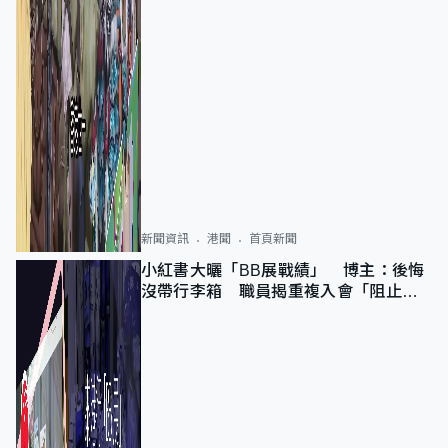
新聞資訊
港聞
首頁新聞
小紅書大曬「BB展戰績」 博主：後悔
沒帶行李箱 職員揭重複入會「阻止唔
到」