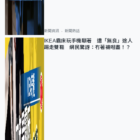
新聞資訊
新聞熱話
IKEA霸床玩手機瞓著 遭「無良」途人
踢走雙鞋 網民驚訝：冇著襪咁盡！？