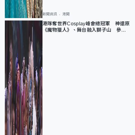
新聞資訊
港聞
港隊奪世界Cosplay峰會總冠軍 神還原
《魔物獵人》、舞台融入獅子山 參賽
者：讓大家認識香港