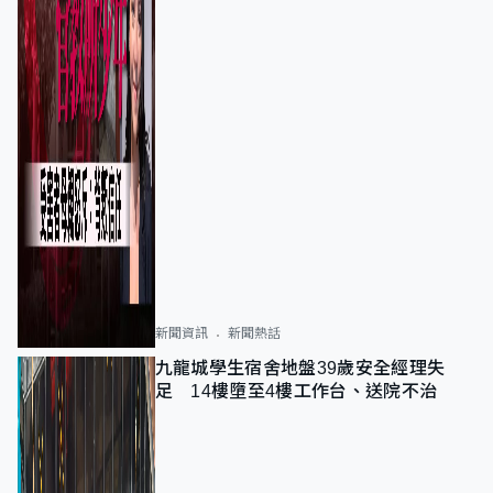
新聞資訊
新聞熱話
九龍城學生宿舍地盤39歲安全經理失
足 14樓墮至4樓工作台、送院不治