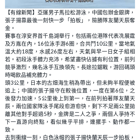
L
U
o
n
【有線新聞】亞運男子馬拉松游泳，中國包辦金銀牌，
a
m
d
u
張子揚靠最後一刻快一步「拍板」，險勝隊友蘭天辰奪
e
t
d
e
:
金。
2
7
賽事在淳安界首千島湖舉行，包括兩位港隊代表冼展霆
.
2
及方胤在內，16位泳手游6圈，合共鬥10公里。當地氣
7
%
溫大約18度，水感26度左右，天氣與早一日女子組相
若。初段泳手體力充沛，希望盡快佔據有利位置，前列
競爭激烈，幾名泳手互換領先。長途拉鋸戰，游回碼頭
時喝飲品補充體力。
頭3公里，日本的古畑海生稍為帶出，但未夠半程便被
追上；中國的張子揚守在較後位置，一度在第6位，之
後發力加速，5公里後上到第一，在前列拍著隊友蘭天
辰。兩位國家隊泳手尾段愈游愈快，剩下不足兩公里拋
離其他對手超過5秒，金牌是二人之爭，兩個人爭持不
下一直游向終點，看似幾乎平排，連擺手、動作都一
致。
去到衝線一刻，白色泳帽的張子揚快蘭天辰一步拍板，