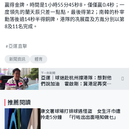
贏得金牌，時間是1小時55分45秒8，僅僅贏0.4秒；一
度領先的蘭天辰只差一點點，最後得第2；南韓的朴宰
勳落後過14秒半得銅牌，港隊的冼展霆及方胤分別以第
8及11名完成。
亞運直擊
新聞資訊
體育
下一則新聞
亞運｜球迷赴杭州撐港隊：想對他
們說加油 霍啟剛：冀港足再突破
自己
推薦閱讀
康文署球場打排球遇怪盜 女生汗巾遭
拎走5分鐘 「行咗出出面唔知做乜」