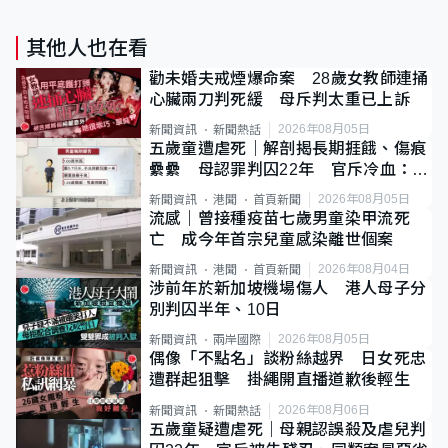
其他人也在看
勸未婚夫戒煙爆命案 28歲女教師連捅
心臟兩刀判死緩 母斥判太重已上訴
2026年08月05日
新聞資訊
新聞熱話
五歲童遭虐死｜解剖揭長期捱餓、傷痕
纍纍 母認罪判囚22年 官斥冷血：同
類案最惡劣
2026年08月05日
新聞資訊
港聞
首頁新聞
流感｜曾接種疫苗七歲男童染甲流死
亡 成今年首宗兒童感染離世個案
2026年08月04日
新聞資訊
港聞
首頁新聞
涉前年於新加坡機場傷人 港人母子分
別判囚半年、10日
2026年08月05日
新聞資訊
兩岸國際
偶像「不點名」談粉絲越界 日女死忠
遭群起狙擊 掛繩開直播道歉後輕生
2026年08月06日
新聞資訊
新聞熱話
五歲童疑遭虐死｜母親認誤殺及虐兒判