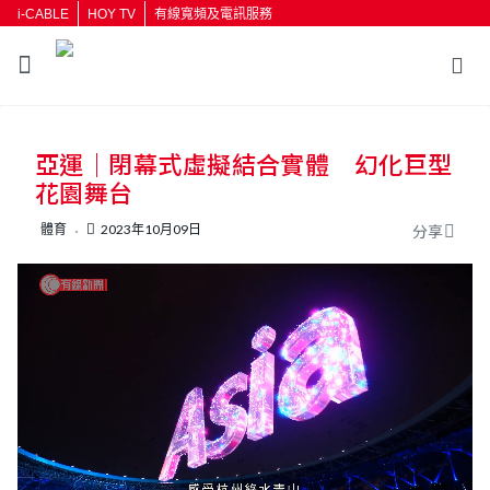
i-CABLE
HOY TV
有線寬頻及電訊服務
返回
亞運｜閉幕式虛擬結合實體 幻化巨型
按輸入鍵開始搜尋
花園舞台
體育
2023年10月09日
分享