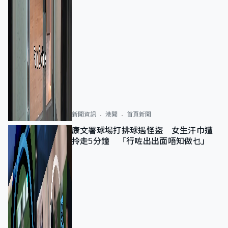
新聞資訊
港聞
首頁新聞
康文署球場打排球遇怪盜 女生汗巾遭
拎走5分鐘 「行咗出出面唔知做乜」