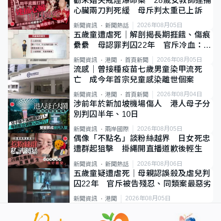
勸未婚夫戒煙爆命案 28歲女教師連捅
心臟兩刀判死緩 母斥判太重已上訴
2026年08月05日
新聞資訊
新聞熱話
五歲童遭虐死｜解剖揭長期捱餓、傷痕
纍纍 母認罪判囚22年 官斥冷血：同
類案最惡劣
2026年08月05日
新聞資訊
港聞
首頁新聞
流感｜曾接種疫苗七歲男童染甲流死
亡 成今年首宗兒童感染離世個案
2026年08月04日
新聞資訊
港聞
首頁新聞
涉前年於新加坡機場傷人 港人母子分
別判囚半年、10日
2026年08月05日
新聞資訊
兩岸國際
偶像「不點名」談粉絲越界 日女死忠
遭群起狙擊 掛繩開直播道歉後輕生
2026年08月06日
新聞資訊
新聞熱話
五歲童疑遭虐死｜母親認誤殺及虐兒判
囚22年 官斥被告殘忍、同類案最惡劣
2026年08月05日
新聞資訊
港聞