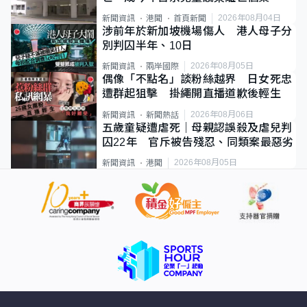
2026年08月04日
新聞資訊
港聞
首頁新聞
涉前年於新加坡機場傷人 港人母子分
別判囚半年、10日
2026年08月05日
新聞資訊
兩岸國際
偶像「不點名」談粉絲越界 日女死忠
遭群起狙擊 掛繩開直播道歉後輕生
2026年08月06日
新聞資訊
新聞熱話
五歲童疑遭虐死｜母親認誤殺及虐兒判
囚22年 官斥被告殘忍、同類案最惡劣
2026年08月05日
新聞資訊
港聞