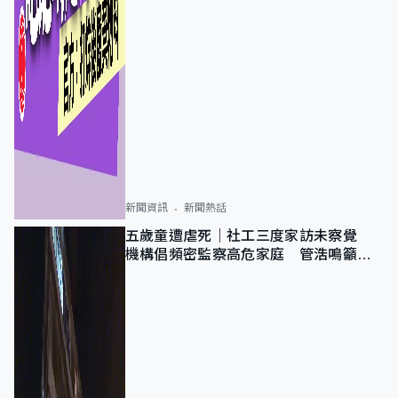
新聞資訊
新聞熱話
五歲童遭虐死｜社工三度家訪未察覺
機構倡頻密監察高危家庭 管浩鳴籲加
強跨部門協作