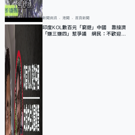
新聞資訊
港聞
首頁新聞
印度KOL數百元「窮遊」中國 靠接濟
「嫌三嫌四」惹爭議 網民：不歡迎劣
質旅客