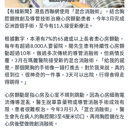
L
U
o
n
【有線新聞】港島西聯網使用「混合消融術」，結合胸
a
m
d
u
腔鏡微創及導管技術治療心房顫動患者，今年3月完成
e
t
d
e
:
亞洲首個手術，至今有11人接受新療法。
2
6
.
根據數字，本港有7%的65歲或以上長者患心房顫動，
0
9
每年有超過8,000人要留院。關先生患有持續性心房顫
%
動超過10年，做過多次傳統的導管消融術，但病情反
覆，3月在瑪麗醫院接受新的混合消融術，「給我的感
覺，那個開胸的手術像一錘打進去，對於我來說，真的
很到位。很神奇的一件事，3天可以出院，行得食得走
得跳得。」
心房顫動是指心房及心室不規則跳動，因為心房細胞電
流傳導混亂，醫生說單靠藥物或導管消融手術成效有
限，患者很難根治。今年3月引入「混合消融術」，醫
生會先在病人的胸腔開3至4厘米切口，再用胸腔鏡在左
心房後壁做微創消融術。