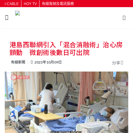
i-CABLE
HOY TV
有線寬頻及電訊服務
返回
港島西聯網引入「混合消融術」治心房
按輸入鍵開始搜尋
顫動 微創術後數日可出院
有線新聞
2023年10月09日
分享