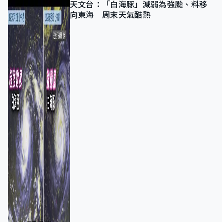
天文台：「白海豚」減弱為強颱、料移
向東海 周末天氣酷熱