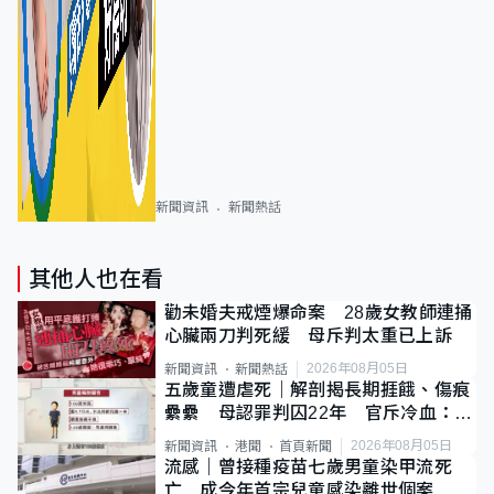
新聞資訊
新聞熱話
其他人也在看
勸未婚夫戒煙爆命案 28歲女教師連捅
心臟兩刀判死緩 母斥判太重已上訴
2026年08月05日
新聞資訊
新聞熱話
五歲童遭虐死｜解剖揭長期捱餓、傷痕
纍纍 母認罪判囚22年 官斥冷血：同
類案最惡劣
2026年08月05日
新聞資訊
港聞
首頁新聞
流感｜曾接種疫苗七歲男童染甲流死
亡 成今年首宗兒童感染離世個案