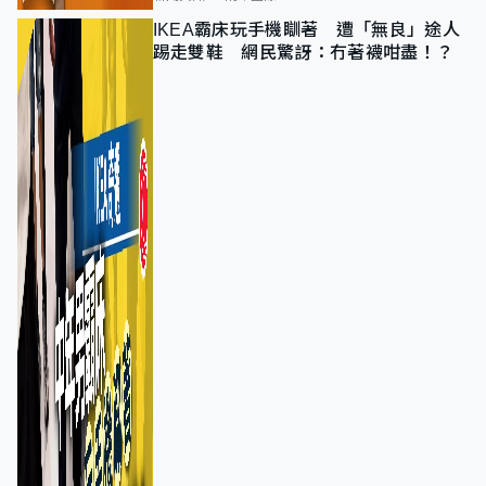
IKEA霸床玩手機瞓著 遭「無良」途人
踢走雙鞋 網民驚訝：冇著襪咁盡！？