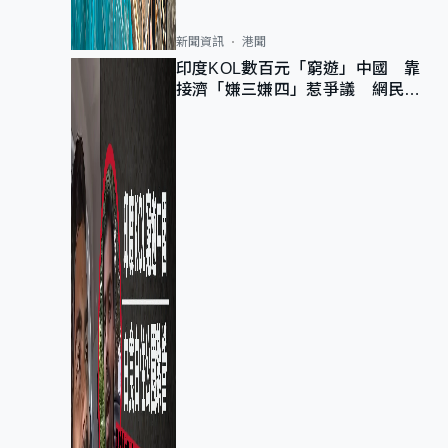
新聞資訊
港聞
印度KOL數百元「窮遊」中國 靠
接濟「嫌三嫌四」惹爭議 網民：
不歡迎劣質旅客