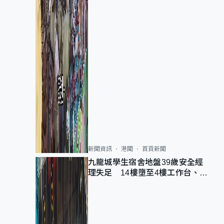
新聞資訊
港聞
首頁新聞
九龍城學生宿舍地盤39歲安全經
理失足 14樓墮至4樓工作台、送
院不治