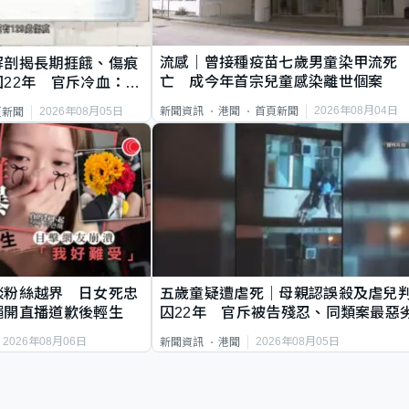
流感｜曾接種疫苗七歲男童染甲流死
解剖揭長期捱餓、傷痕
亡 成今年首宗兒童感染離世個案
22年 官斥冷血：同
2026年08月04日
新聞資訊
港聞
首頁新聞
2026年08月05日
頁新聞
談粉絲越界 日女死忠
五歲童疑遭虐死｜母親認誤殺及虐兒
繩開直播道歉後輕生
囚22年 官斥被告殘忍、同類案最惡
2026年08月06日
2026年08月05日
新聞資訊
港聞