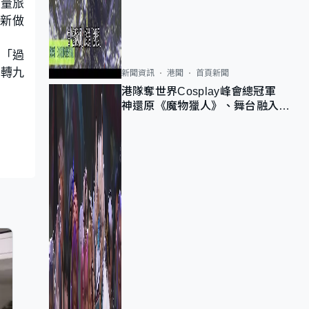
大量旅
新做
：「過
球轉九
新聞資訊
港聞
首頁新聞
港隊奪世界Cosplay峰會總冠軍
神還原《魔物獵人》、舞台融入獅
子山 參賽者：讓大家認識香港