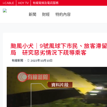
i-CABLE
HOY TV
有線寬頻及電訊服務
新聞
財經
特約內容
返回
颱風小犬｜9號風球下市民、旅客滯
局 研究惡劣情況下疏導乘客
有線新聞
2023年10月10日