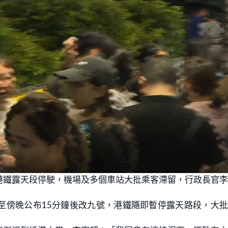
港鐵露天段停駛，機場及多個車站大批乘客滯留，行政長官
至傍晚公布15分鐘後改九號，港鐵隨即暫停露天路段，大