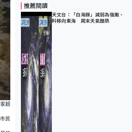
推薦閱讀
天文台：「白海豚」減弱為強颱、
料移向東海 周末天氣酷熱
李家超
批市民