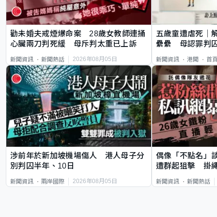
勸未婚夫戒煙爆命案 28歲女教師連捅
五歲童遭虐死｜
心臟兩刀判死緩 母斥判太重已上訴
纍纍 母認罪判囚
類案最惡劣
2026年08月05日
新聞資訊
新聞熱話
新聞資訊
港聞
首
涉前年於新加坡機場傷人 港人母子分
偶像「不點名」
別判囚半年、10日
遭群起狙擊 掛
2026年08月05日
新聞資訊
兩岸國際
新聞資訊
新聞熱話