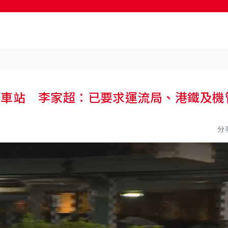
按輸入鍵開始搜尋
留車站 李家超：已要求運流局、港鐵及機
分