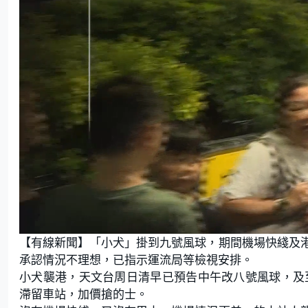
L
U
o
n
【有線新聞】「小犬」掛到九號風球，期間機場快綫及
a
m
d
u
e
t
承認情況不理想，已指示運流局等檢視安排。
d
e
:
小犬襲港，天文台周日清早已預告中午改八號風球，及
2
3
.
滯留車站，加價搶的士。
2
8
%