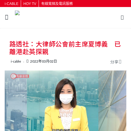
i-CABLE
HOY TV
有線寬頻及電訊服務
返回
路透社：大律師公會前主席夏博義 已
按輸入鍵開始搜尋
離港赴英探親
i-cable
2022年03月02日
分享