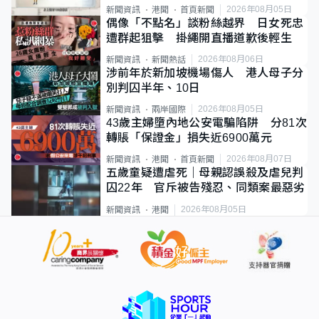
類案最惡劣
2026年08月05日
新聞資訊
港聞
首頁新聞
偶像「不點名」談粉絲越界 日女死忠
遭群起狙擊 掛繩開直播道歉後輕生
2026年08月06日
新聞資訊
新聞熱話
涉前年於新加坡機場傷人 港人母子分
別判囚半年、10日
2026年08月05日
新聞資訊
兩岸國際
43歲主婦墮內地公安電騙陷阱 分81次
轉賬「保證金」損失近6900萬元
2026年08月07日
新聞資訊
港聞
首頁新聞
五歲童疑遭虐死｜母親認誤殺及虐兒判
囚22年 官斥被告殘忍、同類案最惡劣
2026年08月05日
新聞資訊
港聞