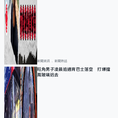
新聞資訊
新聞熱話
旺角男子凌晨追通宵巴士落空 打爆擋
風玻璃逃去