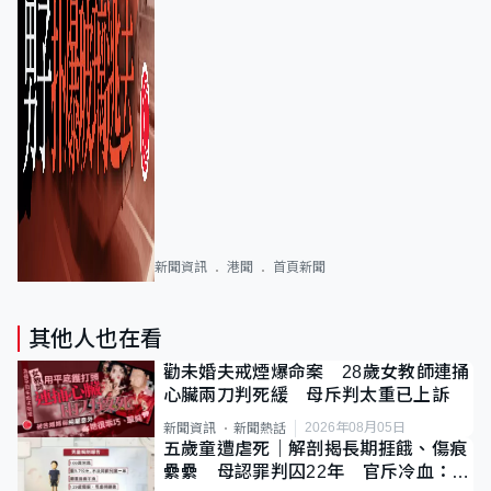
新聞資訊
港聞
首頁新聞
其他人也在看
勸未婚夫戒煙爆命案 28歲女教師連捅
心臟兩刀判死緩 母斥判太重已上訴
2026年08月05日
新聞資訊
新聞熱話
五歲童遭虐死｜解剖揭長期捱餓、傷痕
纍纍 母認罪判囚22年 官斥冷血：同