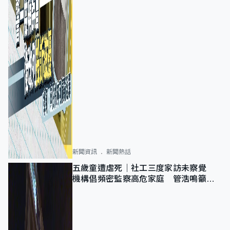
新聞資訊
新聞熱話
五歲童遭虐死｜社工三度家訪未察覺
機構倡頻密監察高危家庭 管浩鳴籲加
強跨部門協作