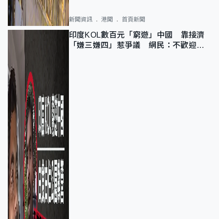
新聞資訊
港聞
首頁新聞
印度KOL數百元「窮遊」中國 靠接濟
「嫌三嫌四」惹爭議 網民：不歡迎劣
質旅客