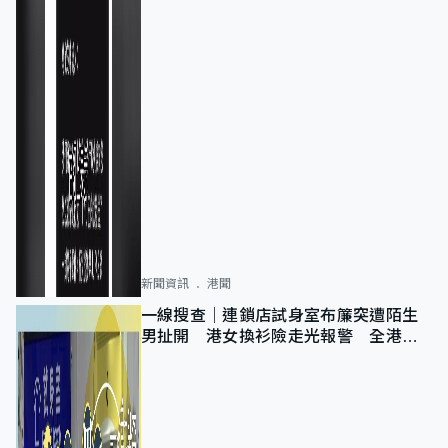
新聞資訊
港聞
一線搜查｜連鎖店試身室布簾突遭陌生
男扯開 港女換衫險走光報警 全港分
店急換實體門