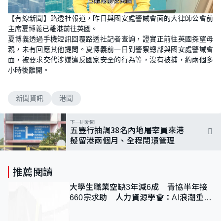
L
U
o
n
【有線新聞】路透社報道，昨日與國安處警誡會面的大律師公會前
a
m
d
u
主席夏博義已離港前往英國。
e
t
d
e
夏博義透過手機短訊回覆路透社記者查詢，證實正前往英國探望母
:
1
親，未有回應其他提問。夏博義前一日到警察總部與國安處警誡會
0
面，被要求交代涉嫌違反國家安全的行為等，沒有被捕，約兩個多
0
.
小時後離開。
0
0
%
新聞資訊
港聞
下一則新聞
五豐行抽調38名內地屠宰員來港
擬留港兩個月、全程閉環管理
推薦閱讀
大學生職業空缺3年減6成 青協半年接
660宗求助 人力資源學會：AI浪潮重整
職位需求