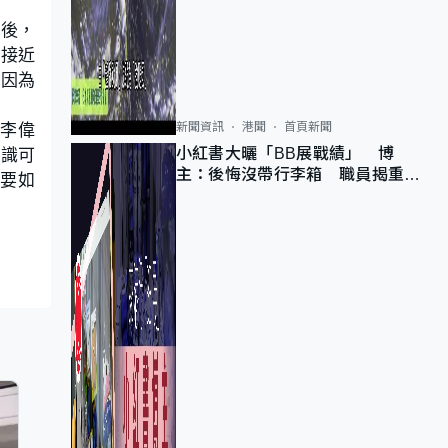
哲後，
。接近
，因為
李偉
新聞資訊
港聞
首頁新聞
知識可
小紅書大曬「BB展戰績」 博
主：後悔沒帶行李箱 職員揭重複
。要如
入會「阻止唔到」