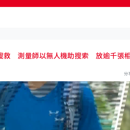
按輸入鍵開始搜尋
搜救 測量師以無人機助搜索 放逾千張
分