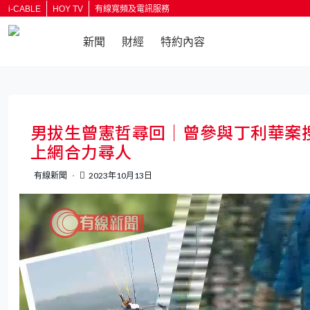
i-CABLE
HOY TV
有線寬頻及電訊服務
新聞
財經
特約內容
返回
男拔生曾憲哲尋回｜曾參與丁利華案
上網合力尋人
有線新聞
2023年10月13日