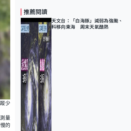
推薦閱讀
天文台：「白海豚」減弱為強颱、
料移向東海 周末天氣酷熱
蹤少
地測量
很慢的