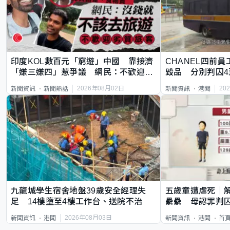
印度KOL數百元「窮遊」中國 靠接濟
CHANEL四前員
「嫌三嫌四」惹爭議 網民：不歡迎劣
毀品 分別判囚4
質旅客
2026年08月02日
20
新聞資訊
新聞熱話
新聞資訊
港聞
九龍城學生宿舍地盤39歲安全經理失
五歲童遭虐死｜
足 14樓墮至4樓工作台、送院不治
纍纍 母認罪判囚
類案最惡劣
2026年08月03日
新聞資訊
港聞
新聞資訊
港聞
首