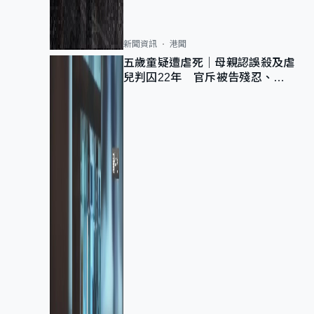
新聞資訊
港聞
五歲童疑遭虐死｜母親認誤殺及虐
兒判囚22年 官斥被告殘忍、同
類案最惡劣