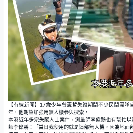
L
U
o
n
【有線新聞】17歲少年曾憲哲失蹤期間不少民間團隊
a
m
d
u
e
t
年，他期望加強用無人機參與搜索。
d
e
:
本港近年多宗失蹤人士案件，測量師李偉鵬也有幫忙以
1
8
.
師李偉鵬：「當日我使用的就是這部無人機，因為地面
3
7
%