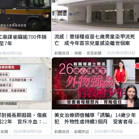
流感｜曾接種疫苗七歲男童染甲流死
工串謀偷竊逾700件銷
亡 成今年首宗兒童感染離世個案
至7年
2026年08月04日
新聞資訊
港聞
首頁新聞
26年08月03日
解剖揭長期捱餓、傷痕
美女治療師借輔導「誘騙」14歲少年
22年 官斥冷血：同
犯 外物性虐持續3個月 受害者母：
要保護其他人
2026年08月05日
2026年07月30日
頁新聞
新聞資訊
新聞熱話