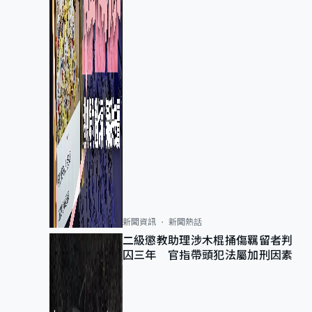
新聞資訊
新聞熱話
二級懲教助理涉木棍捅傷羈留者判
囚三年 官指帶頭犯法屬加刑因素