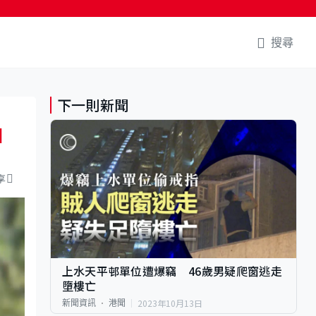
搜尋
下一則新聞
相
享
上水天平邨單位遭爆竊 46歲男疑爬窗逃走
墮樓亡
2023年10月13日
新聞資訊
港聞