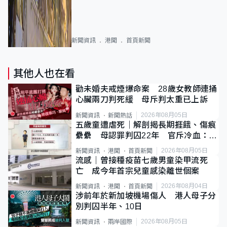
新聞資訊
港聞
首頁新聞
其他人也在看
勸未婚夫戒煙爆命案 28歲女教師連捅
心臟兩刀判死緩 母斥判太重已上訴
2026年08月05日
新聞資訊
新聞熱話
五歲童遭虐死｜解剖揭長期捱餓、傷痕
纍纍 母認罪判囚22年 官斥冷血：同
類案最惡劣
2026年08月05日
新聞資訊
港聞
首頁新聞
流感｜曾接種疫苗七歲男童染甲流死
亡 成今年首宗兒童感染離世個案
2026年08月04日
新聞資訊
港聞
首頁新聞
涉前年於新加坡機場傷人 港人母子分
別判囚半年、10日
2026年08月05日
新聞資訊
兩岸國際