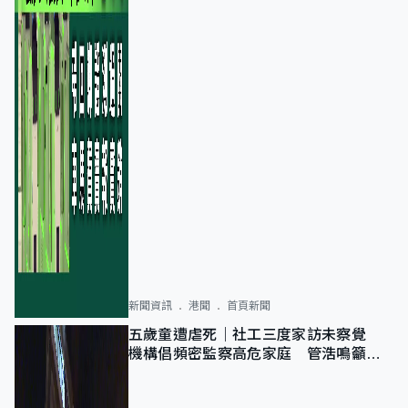
新聞資訊
港聞
首頁新聞
五歲童遭虐死｜社工三度家訪未察覺
機構倡頻密監察高危家庭 管浩鳴籲加
強跨部門協作