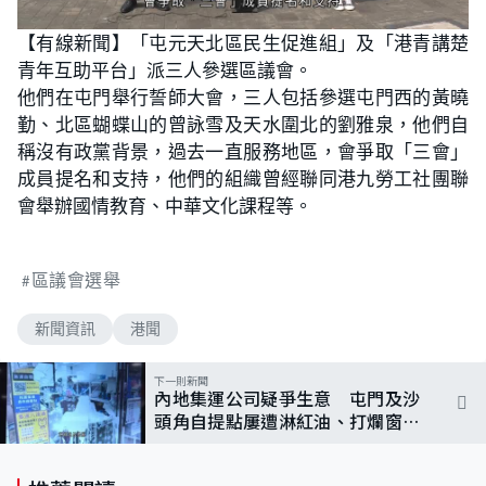
【有線新聞】「屯元天北區民生促進組」及「港青講楚
青年互助平台」派三人參選區議會。
他們在屯門舉行誓師大會，三人包括參選屯門西的黃曉
勤、北區蝴蝶山的曾詠雪及天水圍北的劉雅泉，他們自
稱沒有政黨背景，過去一直服務地區，會爭取「三會」
成員提名和支持，他們的組織曾經聯同港九勞工社團聯
會舉辦國情教育、中華文化課程等。
區議會選舉
新聞資訊
港聞
下一則新聞
內地集運公司疑爭生意 屯門及沙
頭角自提點屢遭淋紅油、打爛窗
10男涉刑毀被捕