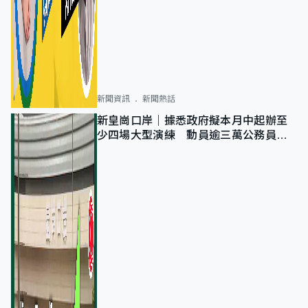
新聞資訊
新聞熱話
新皇崗口岸｜據悉政府擬本月中起辦至
少四場大型演練 動員逾三萬公務員人
次測試