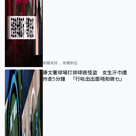
新聞資訊
新聞熱話
康文署球場打排球遇怪盜 女生汗巾遭
拎走5分鐘 「行咗出出面唔知做乜」