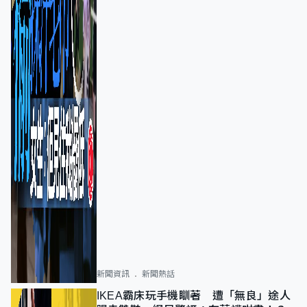
新聞資訊
新聞熱話
IKEA霸床玩手機瞓著 遭「無良」途人