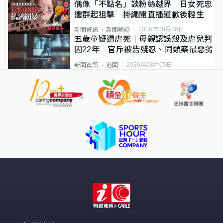
偶像「不點名」談粉絲越界 日女死忠
遭群起狙擊 掛繩開直播道歉後輕生
2026年08月06日
新聞資訊
新聞熱話
五歲童疑遭虐死｜母親認誤殺及虐兒判
囚22年 官斥被告殘忍、同類案最惡劣
2026年08月05日
新聞資訊
港聞