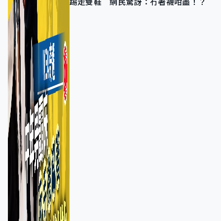
踢走雙鞋 網民驚訝：冇著襪咁盡！？