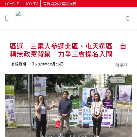
i-CABLE
HOY TV
有線寬頻及電訊服務
返回
區選｜三素人參選北區、屯天選區 自
按輸入鍵開始搜尋
稱無政黨背景 力爭三會提名入閘
有線新聞
2023年10月15日
分享