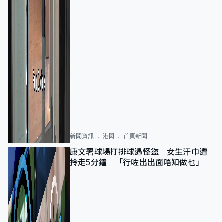
新聞資訊
港聞
首頁新聞
康文署球場打排球遇怪盜 女生汗巾遭
拎走5分鐘 「行咗出出面唔知做乜」