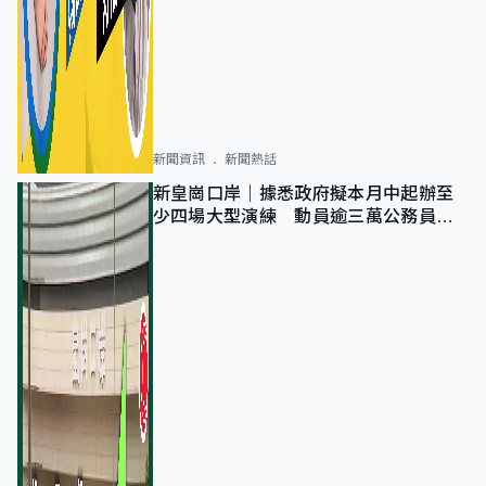
新聞資訊
新聞熱話
新皇崗口岸｜據悉政府擬本月中起辦至
少四場大型演練 動員逾三萬公務員人
次測試