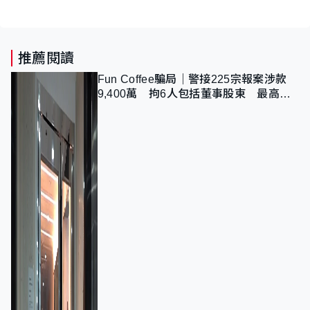
推薦閱讀
Fun Coffee騙局｜警接225宗報案涉款
9,400萬 拘6人包括董事股東 最高金
額一宗涉近千萬