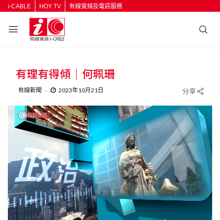
i-CABLE
HOY TV
有線寬頻及電訊服務
有理有得傾｜何珮珊
有線新聞
2023年10月21日
分享
L
U
o