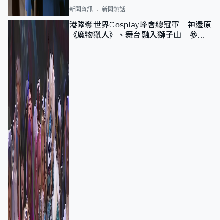
新聞資訊
新聞熱話
港隊奪世界Cosplay峰會總冠軍 神還原
《魔物獵人》、舞台融入獅子山 參賽
者：讓大家認識香港