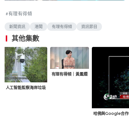
n
a
m
d
u
e
t
有理有得傾
d
e
:
0
.
新聞資訊
港聞
有理有得傾
資訊節目
6
8
%
其他集數
有理有得傾｜黃鳳嫺
來｜人工智能監察海岸垃圾