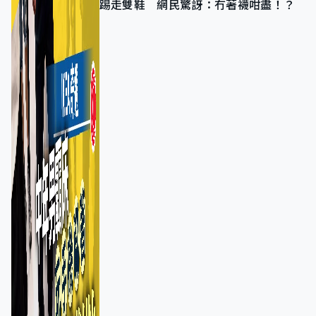
踢走雙鞋 網民驚訝：冇著襪咁盡！？