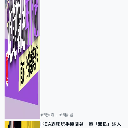
新聞資訊
新聞熱話
IKEA霸床玩手機瞓著 遭「無良」途人