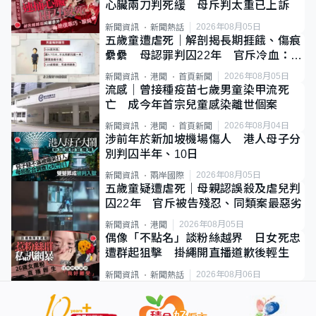
心臟兩刀判死緩 母斥判太重已上訴
2026年08月05日
新聞資訊
新聞熱話
五歲童遭虐死｜解剖揭長期捱餓、傷痕
纍纍 母認罪判囚22年 官斥冷血：同
類案最惡劣
2026年08月05日
新聞資訊
港聞
首頁新聞
流感｜曾接種疫苗七歲男童染甲流死
亡 成今年首宗兒童感染離世個案
2026年08月04日
新聞資訊
港聞
首頁新聞
涉前年於新加坡機場傷人 港人母子分
別判囚半年、10日
2026年08月05日
新聞資訊
兩岸國際
五歲童疑遭虐死｜母親認誤殺及虐兒判
囚22年 官斥被告殘忍、同類案最惡劣
2026年08月05日
新聞資訊
港聞
偶像「不點名」談粉絲越界 日女死忠
遭群起狙擊 掛繩開直播道歉後輕生
2026年08月06日
新聞資訊
新聞熱話