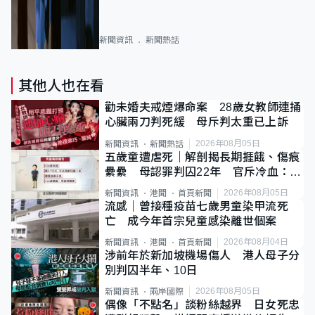
新聞資訊
新聞熱話
其他人也在看
勸未婚夫戒煙爆命案 28歲女教師連捅
心臟兩刀判死緩 母斥判太重已上訴
2026年08月05日
新聞資訊
新聞熱話
五歲童遭虐死｜解剖揭長期捱餓、傷痕
纍纍 母認罪判囚22年 官斥冷血：同
類案最惡劣
2026年08月05日
新聞資訊
港聞
首頁新聞
流感｜曾接種疫苗七歲男童染甲流死
亡 成今年首宗兒童感染離世個案
2026年08月04日
新聞資訊
港聞
首頁新聞
涉前年於新加坡機場傷人 港人母子分
別判囚半年、10日
2026年08月05日
新聞資訊
兩岸國際
偶像「不點名」談粉絲越界 日女死忠