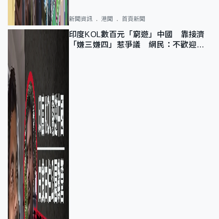
新聞資訊
港聞
首頁新聞
印度KOL數百元「窮遊」中國 靠接濟
「嫌三嫌四」惹爭議 網民：不歡迎劣
質旅客