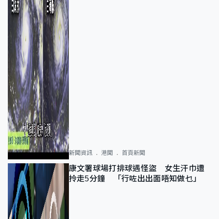
新聞資訊
港聞
首頁新聞
康文署球場打排球遇怪盜 女生汗巾遭
拎走5分鐘 「行咗出出面唔知做乜」