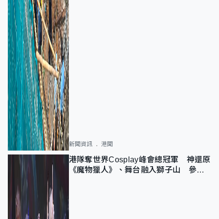
新聞資訊
港聞
港隊奪世界Cosplay峰會總冠軍 神還原
《魔物獵人》、舞台融入獅子山 參賽
者：讓大家認識香港