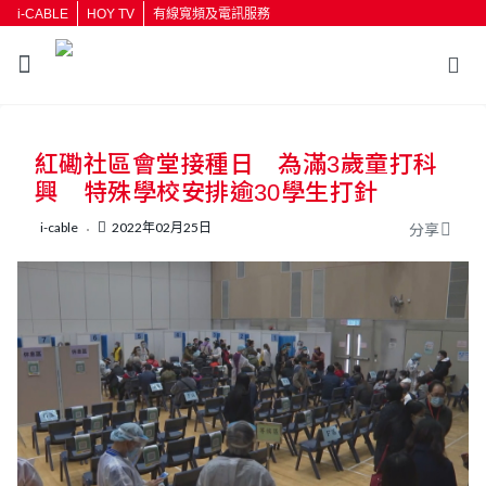
i-CABLE
HOY TV
有線寬頻及電訊服務
返回
紅磡社區會堂接種日 為滿3歲童打科
按輸入鍵開始搜尋
興 特殊學校安排逾30學生打針
i-cable
2022年02月25日
分享