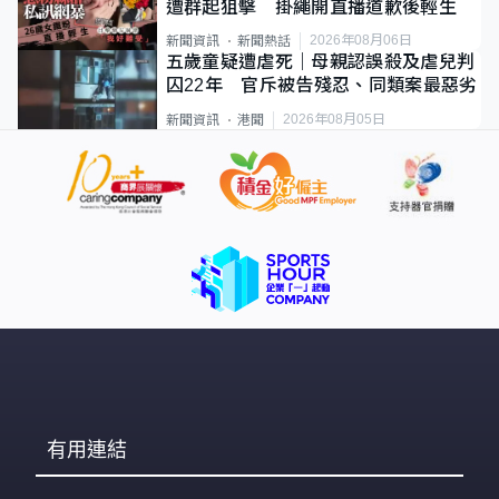
遭群起狙擊 掛繩開直播道歉後輕生
2026年08月06日
新聞資訊
新聞熱話
五歲童疑遭虐死｜母親認誤殺及虐兒判
囚22年 官斥被告殘忍、同類案最惡劣
2026年08月05日
新聞資訊
港聞
有用連結