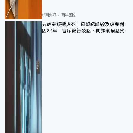
新聞資訊
兩岸國際
五歲童疑遭虐死｜母親認誤殺及虐兒判
囚22年 官斥被告殘忍、同類案最惡劣