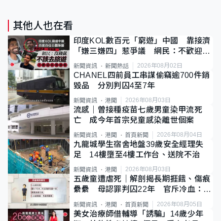
其他人也在看
印度KOL數百元「窮遊」中國 靠接濟
「嫌三嫌四」惹爭議 網民：不歡迎劣
質旅客
2026年08月02日
新聞資訊
新聞熱話
CHANEL四前員工串謀偷竊逾700件銷
毀品 分別判囚4至7年
2026年08月03日
新聞資訊
港聞
流感｜曾接種疫苗七歲男童染甲流死
亡 成今年首宗兒童感染離世個案
2026年08月04日
新聞資訊
港聞
首頁新聞
九龍城學生宿舍地盤39歲安全經理失
足 14樓墮至4樓工作台、送院不治
2026年08月03日
新聞資訊
港聞
五歲童遭虐死｜解剖揭長期捱餓、傷痕
纍纍 母認罪判囚22年 官斥冷血：同
類案最惡劣
2026年08月05日
新聞資訊
港聞
首頁新聞
美女治療師借輔導「誘騙」14歲少年