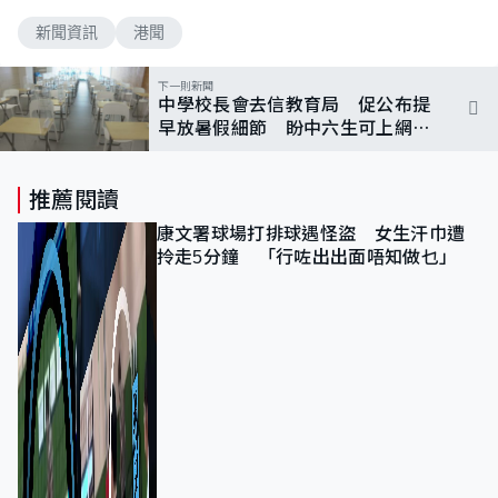
新聞資訊
港聞
下一則新聞
中學校長會去信教育局 促公布提
早放暑假細節 盼中六生可上網課
備戰DSE
推薦閱讀
康文署球場打排球遇怪盜 女生汗巾遭
拎走5分鐘 「行咗出出面唔知做乜」