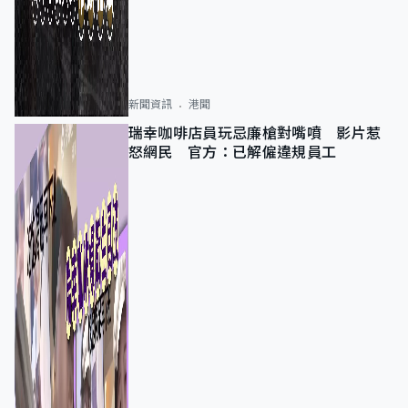
新聞資訊
港聞
瑞幸咖啡店員玩忌廉槍對嘴噴 影片惹
怒網民 官方：已解僱違規員工