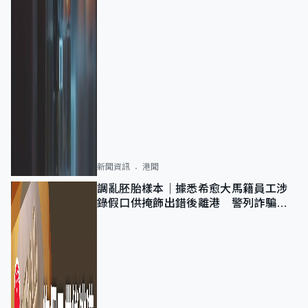
新聞資訊
港聞
調亂胚胎樣本｜據悉希愈大馬籍員工涉
錄假口供掩飾出錯後離港 警列詐騙
正通緝在逃人士