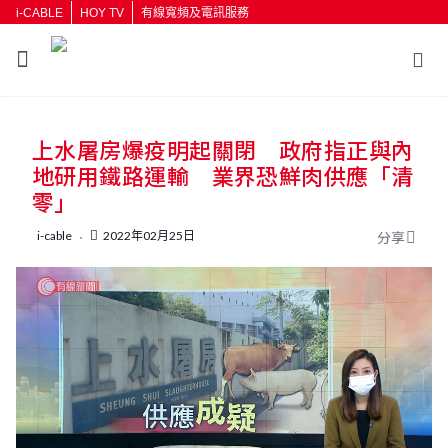
i-CABLE
HOY TV
有線寬頻及電訊服務
返回
上水屠房爆疫明起關閉 政府指正與內
按輸入鍵開始搜尋
地研用鐵路運輸 業界恐鮮肉供應「清
零」
i-cable
2022年02月25日
分享