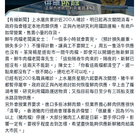
L
U
o
n
【有線新聞】上水屠房累計近200人確診，明日起再次關閉消毒。
a
m
d
u
政府指會穩定本地肉類供應，正與內地研究利用鐵路運輸。有商戶
e
t
d
e
如常營業，售賣小量的存貨。
:
5
鮮牛肉檔老闆黃女士：「一個多小時就會賣完。（預計損失嚴重、
4
損失多少？）不懂得計數，讓員工不要開工。」周五一隻活牛供應
.
2
也沒有，荃灣楊屋道街市一間牛肉檔，即使可以開舖也無新鮮貨
6
%
賣。鮮牛肉檔老闆韋先生：「這些隔夜牛肉來的，隔夜的，新鮮已
經沒有。這兩天不能劏。」陳女士：「你看這兩檔都清空了，遲一
點來都沒有了。很不開心，連吃也不可以吃。」
已經有近200名職員確診，上水屠房星期六起要再次關閉，豬牛羊
都暫停屠宰。政府說正與內地商討如何恢復鮮肉供應，早上去了羅
湖考察，研究利用鐵路運送物資；又指目前每日至少有三班船支援
水路貨物供應。
另外會按業界要求，進口多些冰鮮肉類，但業界擔心鮮肉供應很快
「清零」。香港豬肉行總商會理事長許偉堅：「很嚴重，因為95％
以上（豬肉檔）停運。大部分豬肉工人都是日薪，要手停口停。影
響一定有，要視乎程度去到怎樣，希望盡快能夠供應新鮮豬肉給廣
大市民。」