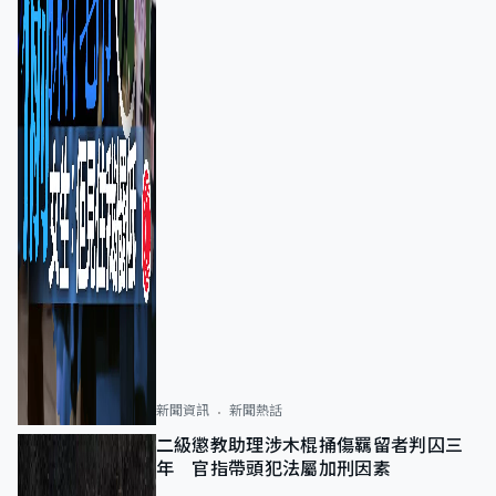
新聞資訊
新聞熱話
二級懲教助理涉木棍捅傷羈留者判囚三
年 官指帶頭犯法屬加刑因素