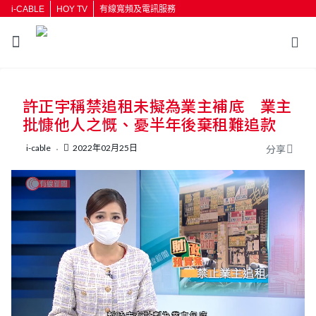
i-CABLE
HOY TV
有線寬頻及電訊服務
返回
許正宇稱禁追租未擬為業主補底 業主
按輸入鍵開始搜尋
批慷他人之慨、憂半年後棄租難追款
i-cable
2022年02月25日
分享