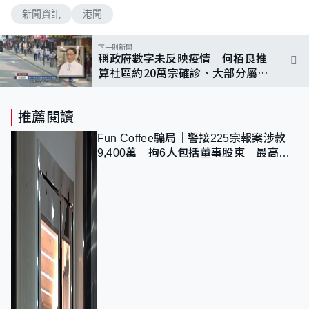
新聞資訊
港聞
下一則新聞
稱政府數字未反映疫情 何栢良推
算社區約20萬宗確診、大部分屬輕
症
推薦閱讀
Fun Coffee騙局｜警接225宗報案涉款
9,400萬 拘6人包括董事股東 最高金
額一宗涉近千萬