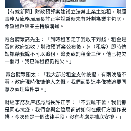
L
U
o
n
【有線新聞】財政預算案建議立法禁止業主追租，財經
a
m
d
u
事務及庫務局局長許正宇說暫時未有計劃為業主包底，
e
t
d
e
:
希望租戶與業主持續溝通。
7
2
.
電台聽眾高先生：「到時租客走了我收不到錢，租金是
3
9
否向政府追收？財政預算案公布後，(=（租客）即時傳
%
短訊給我說不可以追租，追要處罰租金三倍，他已拖欠
一個月，我已減租但仍拖欠。」
電台聽眾關太：「我大部分租金支付按揭，有兩晚睡不
著，政府現時像慷他人之慨，我們面對這事像被迫要同
意及處理這件事。」
財經事務及庫務局局長許正宇：「不要睡不著，我們都
是同心抗疫，我們會與金管局商討如何在銀行方面作安
排，今次確是一個法律手段，沒有考慮是補底安排。」