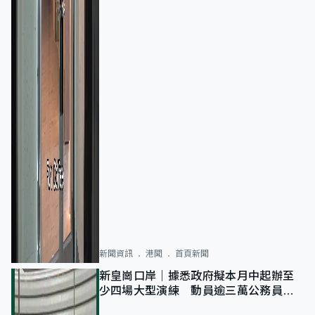
新聞資訊
港聞
首頁新聞
新皇崗口岸｜據悉政府擬本月中起辦至
少四場大型演練 動員逾三萬公務員人
次測試