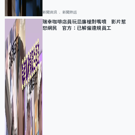
新聞資訊
新聞熱話
瑞幸咖啡店員玩忌廉槍對嘴噴 影片惹
怒網民 官方：已解僱違規員工