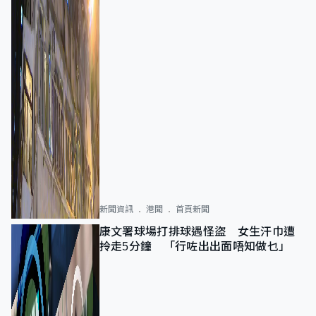
新聞資訊
港聞
首頁新聞
康文署球場打排球遇怪盜 女生汗巾遭
拎走5分鐘 「行咗出出面唔知做乜」