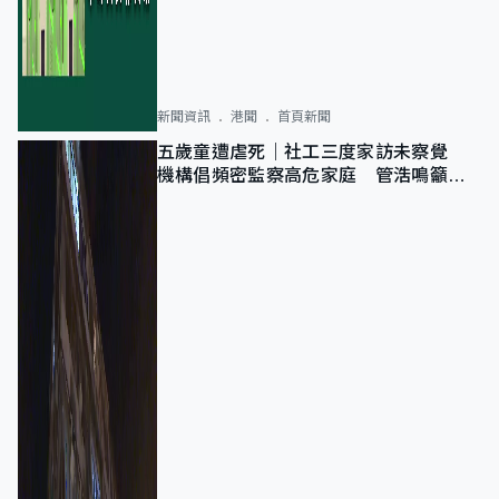
新聞資訊
港聞
首頁新聞
五歲童遭虐死｜社工三度家訪未察覺
機構倡頻密監察高危家庭 管浩鳴籲加
強跨部門協作