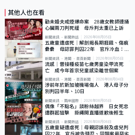
其他人也在看
勸未婚夫戒煙爆命案 28歲女教師連捅
心臟兩刀判死緩 母斥判太重已上訴
2026年08月05日
新聞資訊
新聞熱話
五歲童遭虐死｜解剖揭長期捱餓、傷痕
纍纍 母認罪判囚22年 官斥冷血：同
類案最惡劣
2026年08月05日
新聞資訊
港聞
首頁新聞
流感｜曾接種疫苗七歲男童染甲流死
亡 成今年首宗兒童感染離世個案
2026年08月04日
新聞資訊
港聞
首頁新聞
涉前年於新加坡機場傷人 港人母子分
別判囚半年、10日
2026年08月05日
新聞資訊
兩岸國際
偶像「不點名」談粉絲越界 日女死忠
遭群起狙擊 掛繩開直播道歉後輕生
2026年08月06日
新聞資訊
新聞熱話
五歲童疑遭虐死｜母親認誤殺及虐兒判
囚22年 官斥被告殘忍、同類案最惡劣