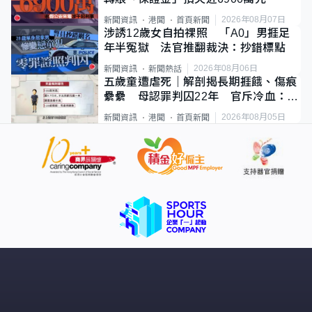
2026年08月07日
新聞資訊
港聞
首頁新聞
涉誘12歲女自拍祼照 「A0」男捱足
年半冤獄 法官推翻裁決：抄錯標點
2026年08月06日
新聞資訊
新聞熱話
五歲童遭虐死｜解剖揭長期捱餓、傷痕
纍纍 母認罪判囚22年 官斥冷血：同
類案最惡劣
2026年08月05日
新聞資訊
港聞
首頁新聞