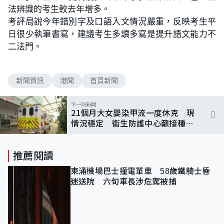
法辨識的考生較去年增多。
考評局說今年錯別字及口語入文情況嚴重，反映考生平
日很少執筆書寫，建議考生多讀多寫是提升語文能力不
二法門。
新聞資訊
港聞
首頁新聞
下一則新聞
21個月大女嬰染甲流一度休克 現
情況穩定 衞生防護中心籲接種疫
苗
推薦閱讀
東涌機場巴士撞電單車 58歲鐵騎士昏
迷送院 六旬車長涉危駕被捕