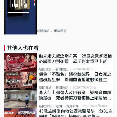
新聞資訊
兩岸國際
其他人也在看
勸未婚夫戒煙爆命案 28歲女教師連捅
心臟兩刀判死緩 母斥判太重已上訴
2026年08月05日
新聞資訊
新聞熱話
偶像「不點名」談粉絲越界 日女死忠
遭群起狙擊 掛繩開直播道歉後輕生
2026年08月06日
新聞資訊
新聞熱話
黃大仙上邨傷人及自殺案 疑噪音問題
動殺機 死者持菜刀斬傷樓上鄰居後墮
斃
2026年08月08日
新聞資訊
港聞
首頁新聞
43歲主婦墮內地公安電騙陷阱 分81次
轉賬「保證金」損失近6900萬元