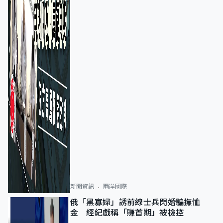
新聞資訊
兩岸國際
俄「黑寡婦」誘前線士兵閃婚騙撫恤
金 經紀戲稱「賺首期」被檢控