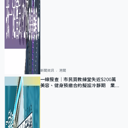
新聞資訊
港聞
一線搜查｜市民買教練堂失近$200萬
美容、健身預繳合約擬設冷靜期 業界
憂退款計法對商戶不公