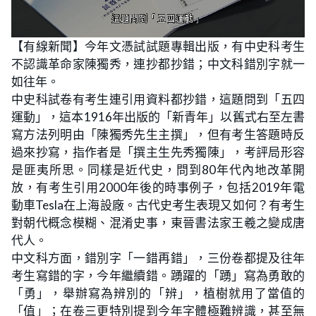
L
U
o
n
【有線新聞】今年文憑試試題專輯出版，有中史科考生
a
m
d
u
不認識革命家陳獨秀，連抄都抄錯；中文科錯別字就一
e
t
d
e
:
如往年。
3
6
中史科試卷有考生連引用資料都抄錯，這題問到「五四
.
6
運動」，這本1916年出版的「新青年」以舊式右至左書
7
%
寫方法列明由「陳獨秀先生主撰」，但有考生答題時反
過來抄寫，指作者是「撰主生先秀獨陳」，考評局形容
是匪夷所思。同樣是近代史，問到80年代內地改革開
放，有考生引用2000年後的時事例子，包括2019年電
動車Tesla在上海設廠。古代史考生表現又如何？有考生
對朝代概念模糊、混淆史事，東晉書法家王羲之變成唐
代人。
中文科方面，錯別字「一錯再錯」，三份卷都提及往年
考生寫錯的字，今年繼續錯。踴躍的「踴」寫為勇敢的
「勇」，舉辦寫為辨別的「辨」，植樹就用了當值的
「值」；在卷三更特別提到今年字體極難辨識，甚至無