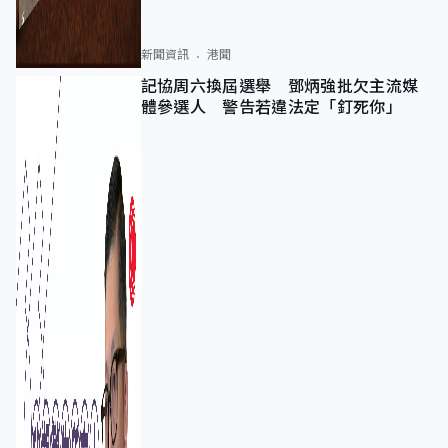
新聞資訊
港聞
記協周六換屆選舉 鄧炳強批欠主流媒
體參選人 警告若違法定「釘死你」