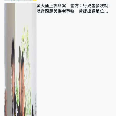
黃大仙上邨命案｜警方：行兇者多次就
噪音問題與傷者爭執 曾提出調單位已
獲批