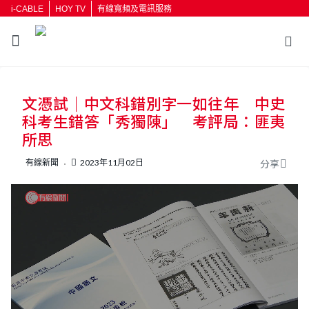
i-CABLE
HOY TV
有線寬頻及電訊服務
文憑試｜中文科錯別字一如往年 中史
科考生錯答「秀獨陳」 考評局：匪夷
所思
有線新聞
2023年11月02日
分享