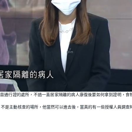
L
o
疫苗通行證的處所，不過一直居家隔離的病人康復後要如何拿到證明，食
a
d
e
d
:
、不是主動核查的場所，他當然可以進去後，當真的有一些授權人員調查
1
0
0
.
0
0
%