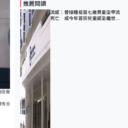
推薦閱讀
流感｜曾接種疫苗七歲男童染甲流
死亡 成今年首宗兒童感染離世個
案
物及衞
時有合