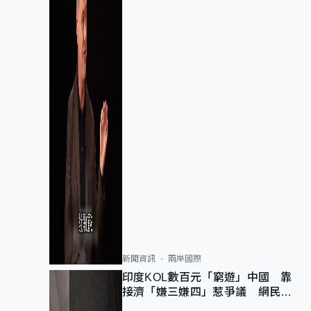
新聞資訊
兩岸國際
印度KOL數百元「窮遊」中國 靠
接濟「嫌三嫌四」惹爭議 網民：
不歡迎劣質旅客