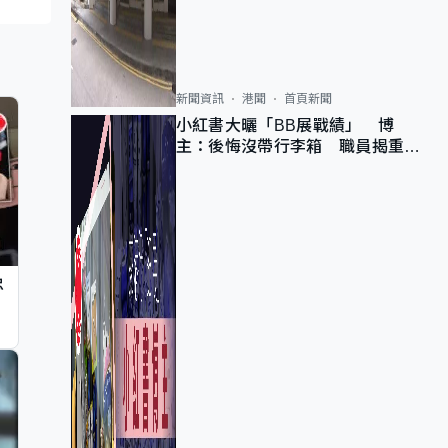
新聞資訊
港聞
首頁新聞
小紅書大曬「BB展戰績」 博
主：後悔沒帶行李箱 職員揭重複
入會「阻止唔到」
忠