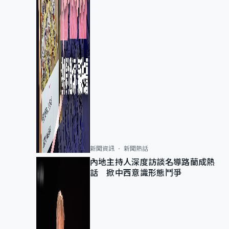
新聞資訊
新聞熱話
內地主持人深度訪談名導路蘭成熱
話 掀中西意識形態鬥爭