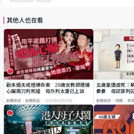
其他人也在看
勸未婚夫戒煙爆命案 28歲女教師連捅
五歲童遭虐死｜
心臟兩刀判死緩 母斥判太重已上訴
纍纍 母認罪判囚
類案最惡劣
2026年08月05日
新聞資訊
新聞熱話
新聞資訊
港聞
首