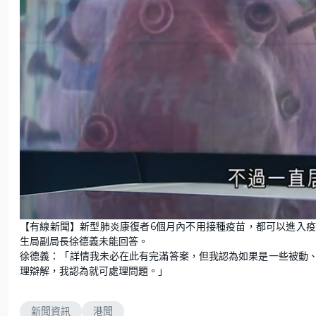
U
n
【有線新聞】新型肺炎康復者6個月內不用接種疫苗，都可以進入
m
u
生局副局長徐德義未能回答。
t
e
徐德義：「詳情我未必在此有完滿答案，但我認為如果是一些被動
理辯解，我認為就可處理問題。」
新聞資訊
港聞