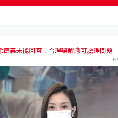
按輸入鍵開始搜尋
徐德義未能回答：合理辯解應可處理問題
分