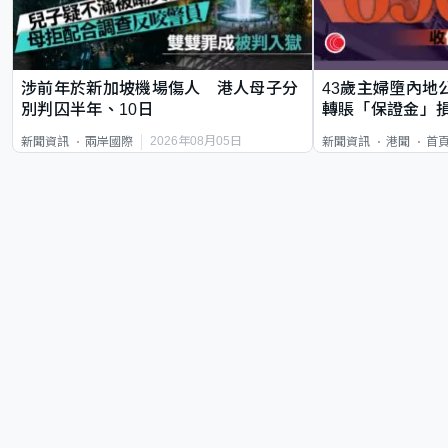
涉前年於新加坡機場傷人 港人母子分
43歲主婦墮內地
別判囚半年、10日
轉賬「保證金」損
2026年08月05日
新聞資訊
兩岸國際
新聞資訊
港聞
首