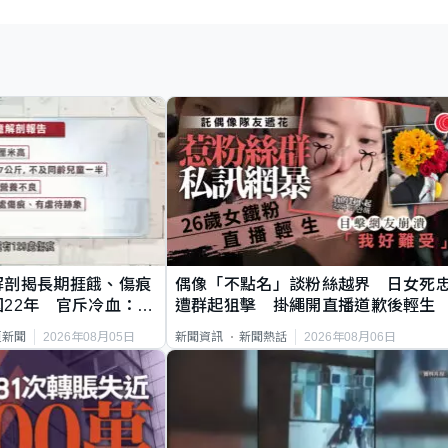
解剖揭長期捱餓、傷痕
偶像「不點名」談粉絲越界 日女死
22年 官斥冷血：同
遭群起狙擊 掛繩開直播道歉後輕生
2026年08月05日
2026年08月06日
頁新聞
新聞資訊
新聞熱話