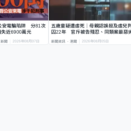
公安電騙陷阱 分81次
五歲童疑遭虐死｜母親認誤殺及虐兒
失近6900萬元
囚22年 官斥被告殘忍、同類案最惡
2026年08月07日
2026年08月05日
頁新聞
新聞資訊
港聞