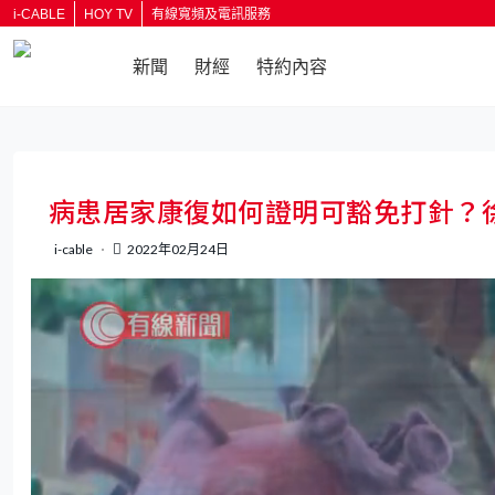
i-CABLE
HOY TV
有線寬頻及電訊服務
新聞
財經
特約內容
返回
病患居家康復如何證明可豁免打針？
i-cable
2022年02月24日