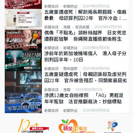
2026年08月05日
新聞資訊
新聞熱話
五歲童遭虐死｜解剖揭長期捱餓、傷痕
纍纍 母認罪判囚22年 官斥冷血：同
類案最惡劣
2026年08月05日
新聞資訊
港聞
首頁新聞
偶像「不點名」談粉絲越界 日女死忠
遭群起狙擊 掛繩開直播道歉後輕生
2026年08月06日
新聞資訊
新聞熱話
涉前年於新加坡機場傷人 港人母子分
別判囚半年、10日
2026年08月05日
新聞資訊
兩岸國際
五歲童疑遭虐死｜母親認誤殺及虐兒判
囚22年 官斥被告殘忍、同類案最惡劣
2026年08月05日
新聞資訊
港聞
涉誘12歲女自拍祼照 「A0」男捱足
年半冤獄 法官推翻裁決：抄錯標點
2026年08月06日
新聞資訊
新聞熱話