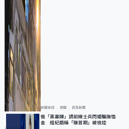
新聞資訊
港聞
首頁新聞
俄「黑寡婦」誘前線士兵閃婚騙撫恤
金 經紀戲稱「賺首期」被檢控