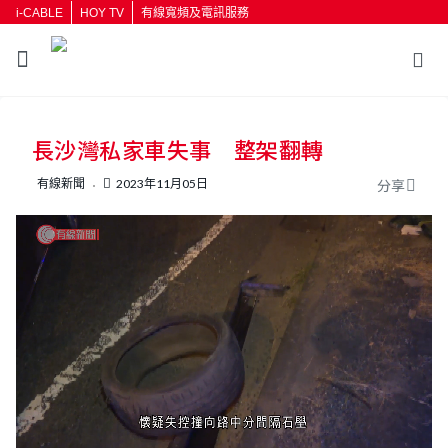
i-CABLE
HOY TV
有線寬頻及電訊服務
返回
長沙灣私家車失事 整架翻轉
按輸入鍵開始搜尋
有線新聞
2023年11月05日
分享
L
U
o