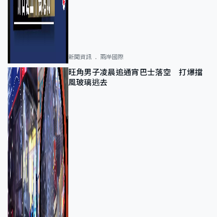
新聞資訊
兩岸國際
旺角男子凌晨追通宵巴士落空 打爆擋
風玻璃逃去