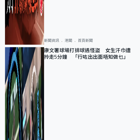
新聞資訊
港聞
首頁新聞
康文署球場打排球遇怪盜 女生汗巾遭
拎走5分鐘 「行咗出出面唔知做乜」