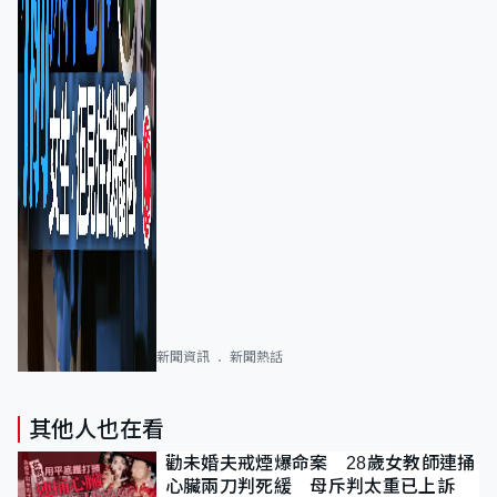
新聞資訊
新聞熱話
其他人也在看
勸未婚夫戒煙爆命案 28歲女教師連捅
心臟兩刀判死緩 母斥判太重已上訴