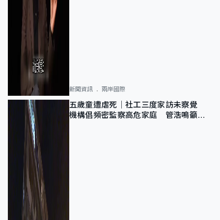
新聞資訊
兩岸國際
五歲童遭虐死｜社工三度家訪未察覺
機構倡頻密監察高危家庭 管浩鳴籲加
強跨部門協作