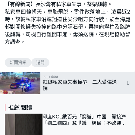
n
【有線新聞】長沙灣有私家車失事，整架翻轉。
a
m
d
u
私家車四輪朝天，車胎飛脫，零件散落地上。凌晨近2
e
t
d
e
:
時，該輛私家車沿連翔道住尖沙咀方向行駛，駛至海麗
9
3
邨對開懷疑失控撞向路中分隔石壆，再撞向燈柱及路牌
.
1
後翻轉，司機自行離開車廂，毋須送院，在現場協助警
0
%
方調查。
新聞資訊
港聞
下一則新聞
紅隧私家車失事撞壆 三人受傷送
院
推薦閱讀
印度KOL數百元「窮遊」中國 靠接濟
「嫌三嫌四」惹爭議 網民：不歡迎劣
質旅客