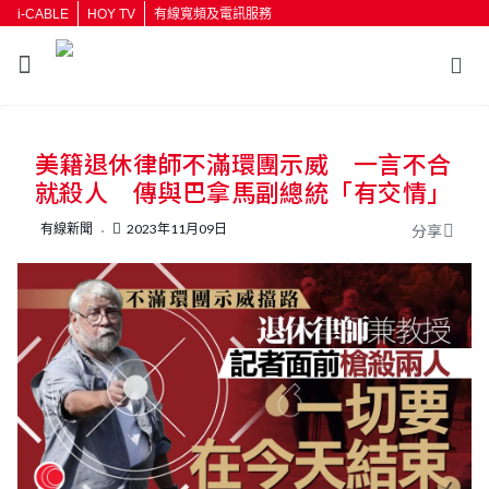
i-CABLE
HOY TV
有線寬頻及電訊服務
返回
美籍退休律師不滿環團示威 一言不合
按輸入鍵開始搜尋
就殺人 傳與巴拿馬副總統「有交情」
有線新聞
2023年11月09日
分享