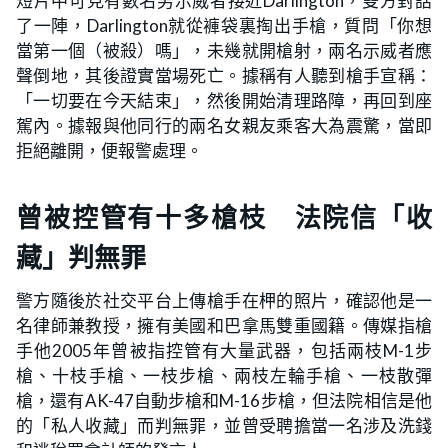
短片中可見有數名男示威者接近Darlington，雙方對話
了一陣，Darlington就從褲袋裏掏出手槍，質問「你想
當第一個（被殺）嗎」，未幾就開槍射，兩名示威者應
聲倒地，其後證實當場死亡。據稱有人聽到槍手宣稱：
「一切要在今天結束」，然後開始清理路障，再回到座
駕內。據報與他同行的兩名女親友乘客大為震驚，當即
拒絕離開，便報警處理。
曾被控管有十多槍枝 法院信「收
藏」判無罪
警方隨後於社交平台上傳槍手在柙的照片，確認他是一
名律師兼教授，擁有美國和巴拿馬雙重國籍。傳媒指槍
手他2005年曾被指控管有大量武器，包括兩枝M-1步
槍、十枝手槍、一枝步槍、兩枝左輪手槍、一枝散彈
槍，還有AK-47自動步槍和M-16步槍，但法院相信是他
的「私人收藏」而判無罪，並曾受聘擔當一名涉及洗錢