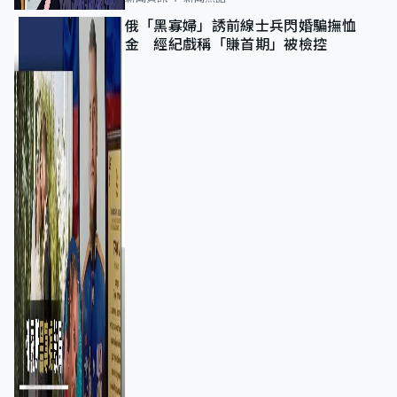
俄「黑寡婦」誘前線士兵閃婚騙撫恤
金 經紀戲稱「賺首期」被檢控