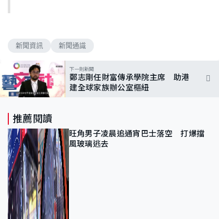
新聞資訊
新聞通識
下一則新聞
鄭志剛任財富傳承學院主席 助港
建全球家族辦公室樞紐
推薦閱讀
旺角男子凌晨追通宵巴士落空 打爆擋
風玻璃逃去