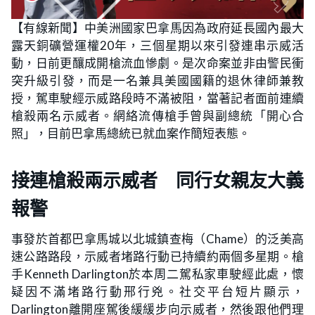
【有線新聞】中美洲國家巴拿馬因為政府延長國內最大
露天銅礦營運權20年，三個星期以來引發連串示威活
動，日前更釀成開槍流血慘劇。是次命案並非由警民衝
突升級引發，而是一名兼具美國國籍的退休律師兼教
授，駕車駛經示威路段時不滿被阻，當著記者面前連續
槍殺兩名示威者。網絡流傳槍手曾與副總統「開心合
照」，目前巴拿馬總統已就血案作簡短表態。
接連槍殺兩示威者 同行女親友大義
報警
事發於首都巴拿馬城以北城鎮查梅（Chame）的泛美高
速公路路段，示威者堵路行動已持續約兩個多星期。槍
手Kenneth Darlington於本周二駕私家車駛經此處，懷
疑因不滿堵路行動邢行兇。社交平台短片顯示，
Darlington離開座駕後緩緩步向示威者，然後跟他們理