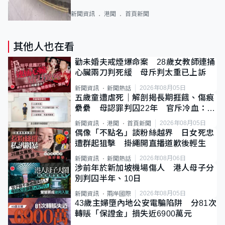
新聞資訊
港聞
首頁新聞
其他人也在看
勸未婚夫戒煙爆命案 28歲女教師連捅
心臟兩刀判死緩 母斥判太重已上訴
2026年08月05日
新聞資訊
新聞熱話
五歲童遭虐死｜解剖揭長期捱餓、傷痕
纍纍 母認罪判囚22年 官斥冷血：同
類案最惡劣
2026年08月05日
新聞資訊
港聞
首頁新聞
偶像「不點名」談粉絲越界 日女死忠
遭群起狙擊 掛繩開直播道歉後輕生
2026年08月06日
新聞資訊
新聞熱話
涉前年於新加坡機場傷人 港人母子分
別判囚半年、10日
2026年08月05日
新聞資訊
兩岸國際
43歲主婦墮內地公安電騙陷阱 分81次
轉賬「保證金」損失近6900萬元