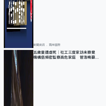
新聞資訊
兩岸國際
五歲童遭虐死｜社工三度家訪未察覺
機構倡頻密監察高危家庭 管浩鳴籲加
強跨部門協作