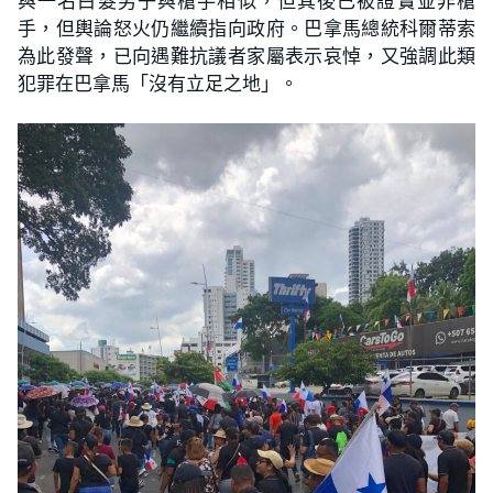
與一名白髮男子與槍手相似，但其後已被證實並非槍
手，但輿論怒火仍繼續指向政府。巴拿馬總統科爾蒂索
為此發聲，已向遇難抗議者家屬表示哀悼，又強調此類
犯罪在巴拿馬「沒有立足之地」。