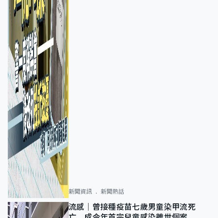
新聞資訊
新聞熱話
流感｜曾接種疫苗七歲男童染甲流死
亡 成今年首宗兒童感染離世個案