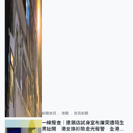
新聞資訊
港聞
首頁新聞
一線搜查｜連鎖店試身室布簾突遭陌生
男扯開 港女換衫險走光報警 全港分