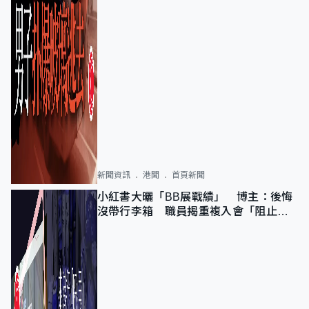
新聞資訊
港聞
首頁新聞
小紅書大曬「BB展戰績」 博主：後悔
沒帶行李箱 職員揭重複入會「阻止唔
到」