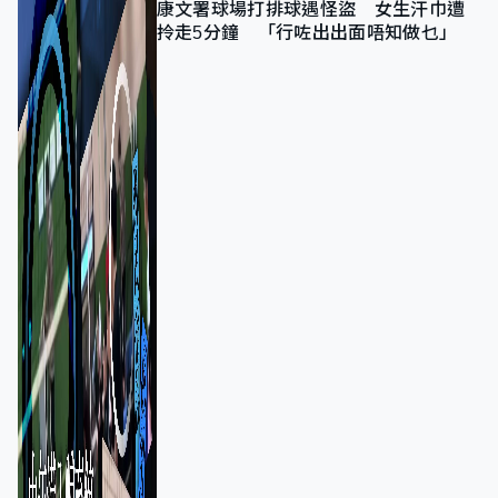
康文署球場打排球遇怪盜 女生汗巾遭
拎走5分鐘 「行咗出出面唔知做乜」