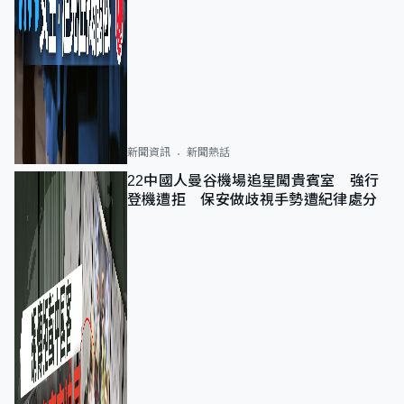
新聞資訊
新聞熱話
22中國人曼谷機場追星闖貴賓室 強行
登機遭拒 保安做歧視手勢遭紀律處分