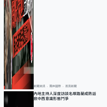
新聞資訊
兩岸國際
首頁新聞
內地主持人深度訪談名導路蘭成熱話
掀中西意識形態鬥爭