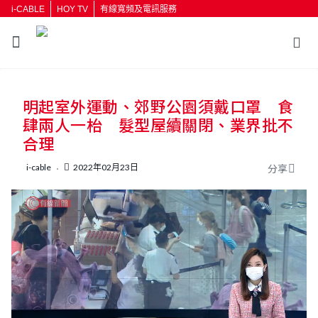
i-CABLE
HOY TV
有線寬頻及電訊服務
返回
明起室外運動、郊野公園須戴口罩 食
按輸入鍵開始搜尋
肆兩人一枱 髮型屋續關閉、業界批不
合理
i-cable
2022年02月23日
分享