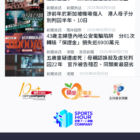
2026年08月06日
新聞資訊
新聞熱話
涉前年於新加坡機場傷人 港人母子分
別判囚半年、10日
2026年08月05日
新聞資訊
兩岸國際
43歲主婦墮內地公安電騙陷阱 分81次
轉賬「保證金」損失近6900萬元
2026年08月07日
新聞資訊
港聞
首頁新聞
五歲童疑遭虐死｜母親認誤殺及虐兒判
囚22年 官斥被告殘忍、同類案最惡劣
2026年08月05日
新聞資訊
港聞