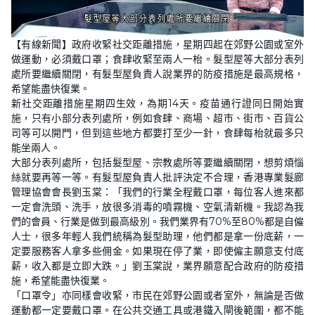
L
U
o
n
【有線新聞】政府收緊社交距離措施，星期四起在郊野公園或室外
a
m
d
u
做運動，必須戴口罩；食肆收緊至兩人一枱。髮型屋等大部分表列
e
t
d
e
處所要繼續關閉，有髮型屋負責人說業界的防疫措施是最高規格，
:
3
希望能盡快復業。
8
新社交距離措施星期四生效，為期14天。疫苗通行證同日開始實
.
4
施，只有小部分表列處所，例如食肆、商場、超市、街市、百貨公
3
%
司等可以開門，但到這些地方都要打至少一針，食肆每枱就最多只
能坐兩人。
大部分表列處所，包括髮型屋、宗教處所等要繼續關閉，想剪煩惱
絲就要再等一等。有髮型屋負責人批評決定不合理，香港專業髮廊
管理協會會長劉玉棠：「我們的行業全程戴口罩，每位客人進來都
一定會洗頭、洗手，放很多消毒的噴霧機、空氣清新機。我認為我
們的會員、行業是做到最高級別。我們業界有70%至80%都是自僱
人士，很多年輕人我們統稱為髮型助理，他們都是拿一份底薪，一
定要服務客人拿多些佣金。如果現在停了業，即使僱主願意支付底
薪，收入都是立即大跌。」劉玉棠說，業界願意配合政府的防疫措
施，希望能盡快復業。
「口罩令」亦同樣會收緊，市民在郊野公園或者室外，無論是否做
運動都一定要戴口罩。在公共交通工具或港鐵入閘後範圍，都不能