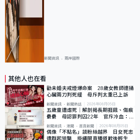
新聞資訊
兩岸國際
其他人也在看
勸未婚夫戒煙爆命案 28歲女教師連捅
心臟兩刀判死緩 母斥判太重已上訴
2026年08月05日
新聞資訊
新聞熱話
五歲童遭虐死｜解剖揭長期捱餓、傷痕
纍纍 母認罪判囚22年 官斥冷血：同
類案最惡劣
2026年08月05日
新聞資訊
港聞
首頁新聞
偶像「不點名」談粉絲越界 日女死忠
遭群起狙擊 掛繩開直播道歉後輕生