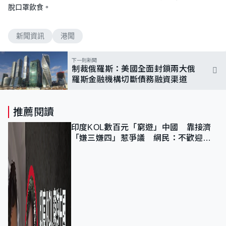
脫口罩飲食。
新聞資訊
港聞
下一則新聞
制裁俄羅斯：美國全面封鎖兩大俄
羅斯金融機構切斷債務融資渠道
推薦閱讀
印度KOL數百元「窮遊」中國 靠接濟
「嫌三嫌四」惹爭議 網民：不歡迎劣
質旅客