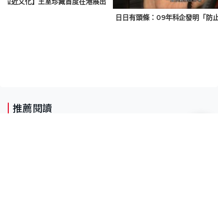
【拉近文化】王室珍藏首度在港展出
日日有頭條：09年科企發明「防
推薦閱讀
JUPAS放榜｜東華學院誤向所有申請人
發送取錄電郵 涉人為操作疏忽、影響
11,139人