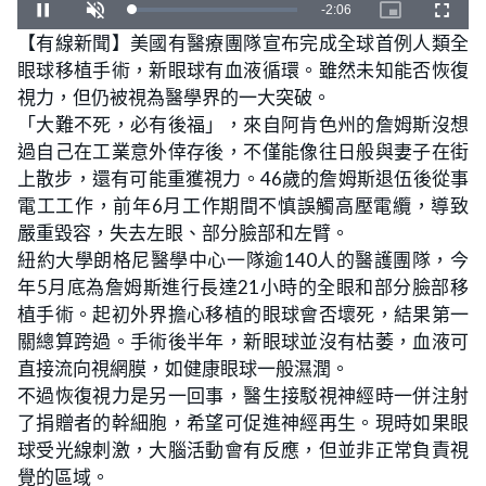
i
R
-
2:06
L
P
U
P
F
s
o
a
n
l
i
u
【有線新聞】美國有醫療團隊宣布完成全球首例人類全
o
a
u
m
c
l
e
a
d
s
u
t
l
d
眼球移植手術，新眼球有血液循環。雖然未知能否恢復
e
e
t
u
s
i
d
e
r
c
n
m
:
視力，但仍被視為醫學界的一大突破。
g
e
r
.
0
-
e
%
「大難不死，必有後福」，來自阿肯色州的詹姆斯沒想
i
e
a
n
n
-
過自己在工業意外倖存後，不僅能像往日般與妻子在街
P
i
i
上散步，還有可能重獲視力。46歲的詹姆斯退伍後從事
c
t
電工工作，前年6月工作期間不慎誤觸高壓電纜，導致
n
u
r
嚴重毀容，失去左眼、部分臉部和左臂。
e
i
紐約大學朗格尼醫學中心一隊逾140人的醫護團隊，今
年5月底為詹姆斯進行長達21小時的全眼和部分臉部移
n
植手術。起初外界擔心移植的眼球會否壞死，結果第一
g
關總算跨過。手術後半年，新眼球並沒有枯萎，血液可
T
直接流向視網膜，如健康眼球一般濕潤。
不過恢復視力是另一回事，醫生接駁視神經時一併注射
i
了捐贈者的幹細胞，希望可促進神經再生。現時如果眼
m
球受光線刺激，大腦活動會有反應，但並非正常負責視
覺的區域。
e