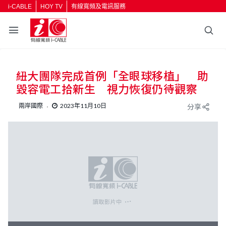
i-CABLE
HOY TV
有線寬頻及電訊服務
紐大團隊完成首例「全眼球移植」 助
毀容電工拾新生 視力恢復仍待觀察
兩岸國際
2023年11月10日
分享
V
i
d
e
o
P
l
a
y
e
r