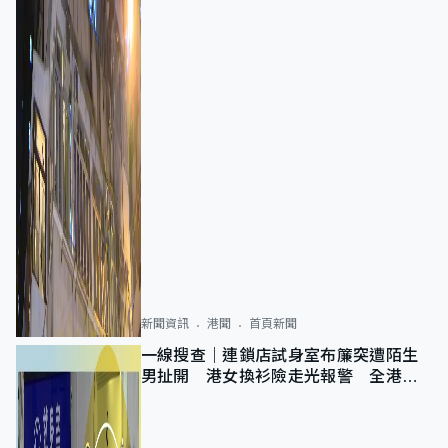
新聞資訊
港聞
首頁新聞
一線搜查｜連鎖店試身室布簾突遭陌生
男扯開 港女換衫險走光報警 全港分
店急換實體門