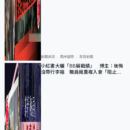
新聞資訊
兩岸國際
首頁新聞
小紅書大曬「BB展戰績」 博主：後悔
沒帶行李箱 職員揭重複入會「阻止唔
到」