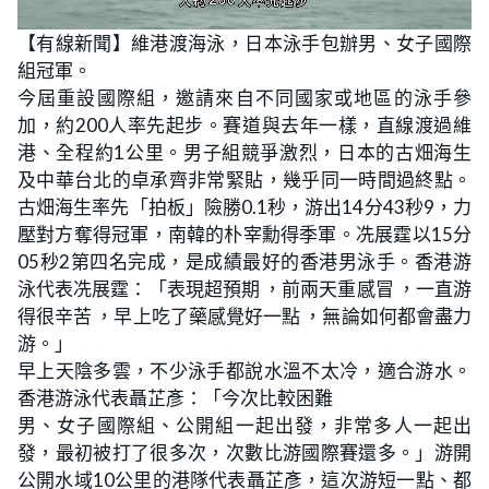
L
U
o
n
【有線新聞】維港渡海泳，日本泳手包辦男、女子國際
a
m
d
u
組冠軍。
e
t
d
e
:
今屆重設國際組，邀請來自不同國家或地區的泳手參
2
3
加，約200人率先起步。賽道與去年一樣，直線渡過維
.
8
港、全程約1公里。男子組競爭激烈，日本的古畑海生
9
%
及中華台北的卓承齊非常緊貼，幾乎同一時間過終點。
古畑海生率先「拍板」險勝0.1秒，游出14分43秒9，力
壓對方奪得冠軍，南韓的朴宰勳得季軍。冼展霆以15分
05秒2第四名完成，是成績最好的香港男泳手。香港游
泳代表冼展霆：「表現超預期 ，前兩天重感冒 ，一直游
得很辛苦 ，早上吃了藥感覺好一點 ，無論如何都會盡力
游。」
早上天陰多雲，不少泳手都說水溫不太冷，適合游水。
香港游泳代表聶芷彥：「今次比較困難
男、女子國際組、公開組一起出發，非常多人一起出
發，最初被打了很多次，次數比游國際賽還多。」游開
公開水域10公里的港隊代表聶芷彥，這次游短一點、都