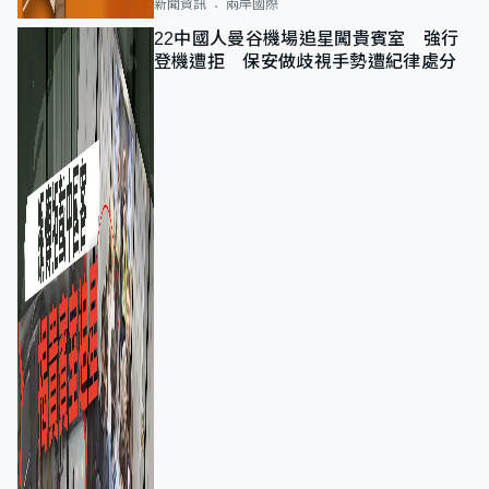
新聞資訊
兩岸國際
22中國人曼谷機場追星闖貴賓室 強行
登機遭拒 保安做歧視手勢遭紀律處分