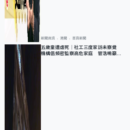
新聞資訊
港聞
首頁新聞
五歲童遭虐死｜社工三度家訪未察覺
機構倡頻密監察高危家庭 管浩鳴籲加
強跨部門協作