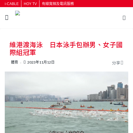
i-CABLE
HOY TV
有線寬頻及電訊服務
返回
維港渡海泳 日本泳手包辦男、女子國
按輸入鍵開始搜尋
際組冠軍
體育
2023年11月12日
分享