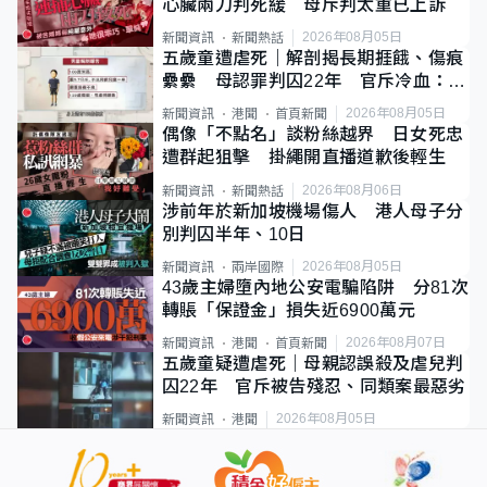
心臟兩刀判死緩 母斥判太重已上訴
2026年08月05日
新聞資訊
新聞熱話
五歲童遭虐死｜解剖揭長期捱餓、傷痕
纍纍 母認罪判囚22年 官斥冷血：同
類案最惡劣
2026年08月05日
新聞資訊
港聞
首頁新聞
偶像「不點名」談粉絲越界 日女死忠
遭群起狙擊 掛繩開直播道歉後輕生
2026年08月06日
新聞資訊
新聞熱話
涉前年於新加坡機場傷人 港人母子分
別判囚半年、10日
2026年08月05日
新聞資訊
兩岸國際
43歲主婦墮內地公安電騙陷阱 分81次
轉賬「保證金」損失近6900萬元
2026年08月07日
新聞資訊
港聞
首頁新聞
五歲童疑遭虐死｜母親認誤殺及虐兒判
囚22年 官斥被告殘忍、同類案最惡劣
2026年08月05日
新聞資訊
港聞