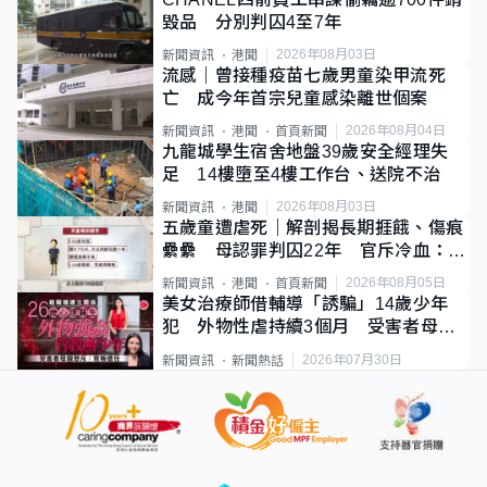
毀品 分別判囚4至7年
2026年08月03日
新聞資訊
港聞
流感｜曾接種疫苗七歲男童染甲流死
亡 成今年首宗兒童感染離世個案
2026年08月04日
新聞資訊
港聞
首頁新聞
九龍城學生宿舍地盤39歲安全經理失
足 14樓墮至4樓工作台、送院不治
2026年08月03日
新聞資訊
港聞
五歲童遭虐死｜解剖揭長期捱餓、傷痕
纍纍 母認罪判囚22年 官斥冷血：同
類案最惡劣
2026年08月05日
新聞資訊
港聞
首頁新聞
美女治療師借輔導「誘騙」14歲少年
犯 外物性虐持續3個月 受害者母：
要保護其他人
2026年07月30日
新聞資訊
新聞熱話