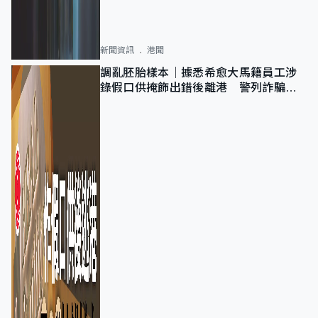
新聞資訊
港聞
調亂胚胎樣本｜據悉希愈大馬籍員工涉
錄假口供掩飾出錯後離港 警列詐騙
正通緝在逃人士