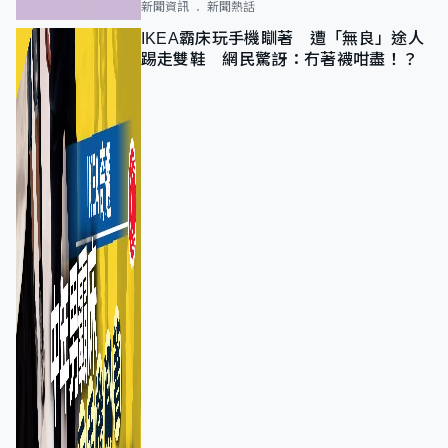
新聞資訊
新聞熱話
IKEA霸床玩手機瞓著 遭「無良」途人
踢走雙鞋 網民驚訝：冇著襪咁盡！？