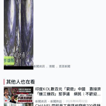
新聞資訊
港聞
首頁新聞
其他人也在看
印度KOL數百元「窮遊」中國 靠接濟
「嫌三嫌四」惹爭議 網民：不歡迎劣
質旅客
2026年08月02日
新聞資訊
新聞熱話
CHANEL四前員工串謀偷竊逾700件銷