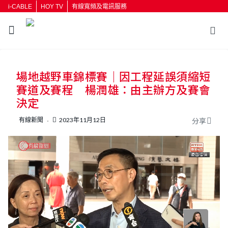
i-CABLE
HOY TV
有線寬頻及電訊服務
返回
場地越野車錦標賽｜因工程延誤須縮短
按輸入鍵開始搜尋
賽道及賽程 楊潤雄：由主辦方及賽會
決定
有線新聞
2023年11月12日
分享