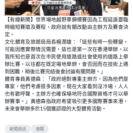
L
U
o
n
【有線新聞】世界場地越野車錦標賽因為工程延誤要臨
a
m
d
u
時縮短賽道及賽程，政府說有關改動由主辦方及賽會決
e
t
d
e
:
定。
3
5
文化體育及旅遊局局長楊潤雄：「這些有時一些轉變，
.
5
可能因應實際情況需要，這也是第一次在香港舉辦，以
3
%
我所知也是首次在市民使用道路或社會使用的道路上舉
辦比賽，以往都在既定場地舉辦，會否因而在技術上遇
到困難，稍後比賽完結後會討論有關問題。」
體育專員黃德森：「政府絕對專重主辦方，因為他們是
專家，他們考慮很多因素，現在大家看到沒冷場，人人
也有歡呼聲，主辦方也確保場地符合國際資格才可以舉
辦賽事。」黃德森指政府希望吸引更多國際賽事來港，
未來會舉辦多於15個獲認證的大型體育活動。
新聞資訊
港聞