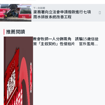
下一則新聞
渠務署向立法會申請撥款進行七項
雨水排放系統改善工程
推薦閱讀
教會牧師一人分飾兩角 誘騙15歲信徒
簽「主奴契約」性侵拍片 官斥濫用教
友信任、二審判囚9年