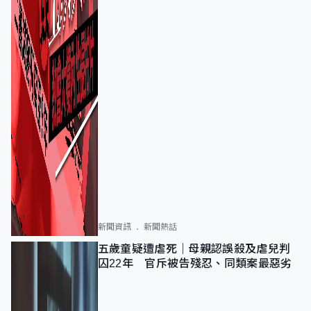
新聞資訊
新聞熱話
五歲童疑遭虐死｜母親認誤殺及虐兒判
囚22年 官斥被告殘忍、同類案最惡劣