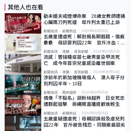
其他人也在看
勸未婚夫戒煙爆命案 28歲女教師連捅
心臟兩刀判死緩 母斥判太重已上訴
2026年08月05日
新聞資訊
新聞熱話
五歲童遭虐死｜解剖揭長期捱餓、傷痕
纍纍 母認罪判囚22年 官斥冷血：同
類案最惡劣
2026年08月05日
新聞資訊
港聞
首頁新聞
流感｜曾接種疫苗七歲男童染甲流死
亡 成今年首宗兒童感染離世個案
2026年08月04日
新聞資訊
港聞
首頁新聞
涉前年於新加坡機場傷人 港人母子分
別判囚半年、10日
2026年08月05日
新聞資訊
兩岸國際
偶像「不點名」談粉絲越界 日女死忠
遭群起狙擊 掛繩開直播道歉後輕生
2026年08月06日
新聞資訊
新聞熱話
五歲童疑遭虐死｜母親認誤殺及虐兒判
囚22年 官斥被告殘忍、同類案最惡劣