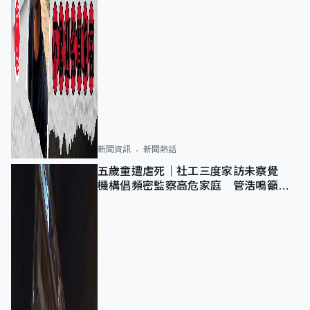
新聞資訊
新聞熱話
五歲童遭虐死｜社工三度家訪未察覺
機構倡頻密監察高危家庭 管浩鳴籲加
強跨部門協作