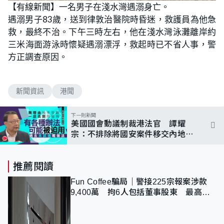
n
【有線新聞】一名男子在淺水灣遇溺身亡。
a
m
d
u
遇溺男子83歲，送到律敦治醫院時昏迷，救護員為他急
e
t
d
e
:
救，最終不治。下午三時左右，他在淺水灣泳灘離岸約
8
5
三米海面游泳時懷疑遇溺漂浮，救起時已不省人事，警
.
7
方正調查原因。
1
%
新聞資訊
港聞
下一則新聞
美國國會動議制裁港法官 譚耀
宗：不排除將國安案件移交內地審
理
推薦閱讀
Fun Coffee騙局｜警接225宗報案涉款
9,400萬 拘6人包括董事股東 最高金
額一宗涉近千萬