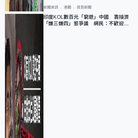
新聞資訊
港聞
首頁新聞
印度KOL數百元「窮遊」中國 靠接濟
「嫌三嫌四」惹爭議 網民：不歡迎劣
質旅客