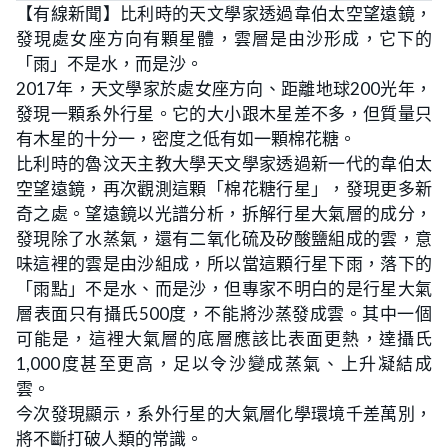
【有線新聞】比利時的天文學家透過韋伯太空望遠鏡，
發現處女座方向有顆星體，雲層是由沙形成，它下的
「雨」不是水，而是沙。
2017年，天文學家於處女座方向、距離地球200光年，
發現一顆系外行星。它的大小跟木星差不多，但質量只
有木星的十分一，密度之低有如一顆棉花糖。
比利時的魯汶天主教大學天文學家透過新一代的韋伯太
空望遠鏡，再次觀測這顆「棉花糖行星」，發現更多新
奇之處。望遠鏡以光譜分析，拆解行星大氣層的成分，
發現除了水蒸氣，還有二氧化硫及矽酸鹽組成的雲，意
味這裡的雲是由沙組成，所以當這顆行星下雨，落下的
「雨點」不是水、而是沙，但專家不明白的是行星大氣
層表面只有攝氏500度，不能將沙蒸發成雲。其中一個
可能是，這裡大氣層的底層應該比表面更熱，達攝氏
1,000度甚至更高，足以令沙變成蒸氣、上升凝結成
雲。
今次發現顯示，系外行星的大氣層化學環境千差萬別，
將不斷打破人類的常識。