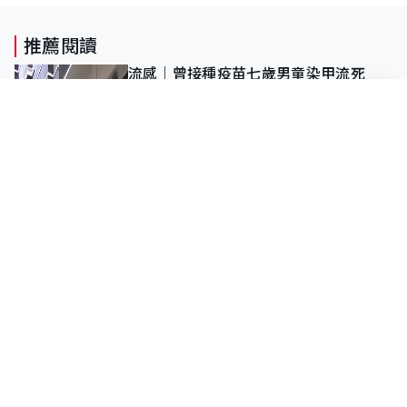
推薦閱讀
流感｜曾接種疫苗七歲男童染甲流死
亡 成今年首宗兒童感染離世個案