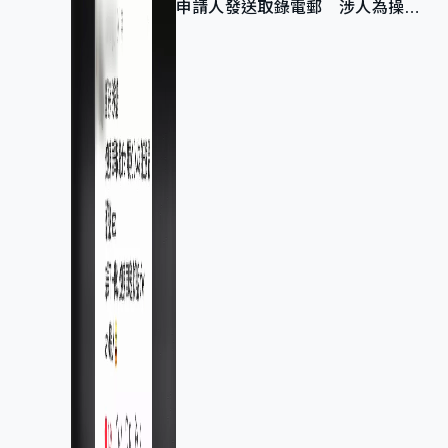
申請人發送取錄電郵 涉人為操作
疏忽、影響11,139人