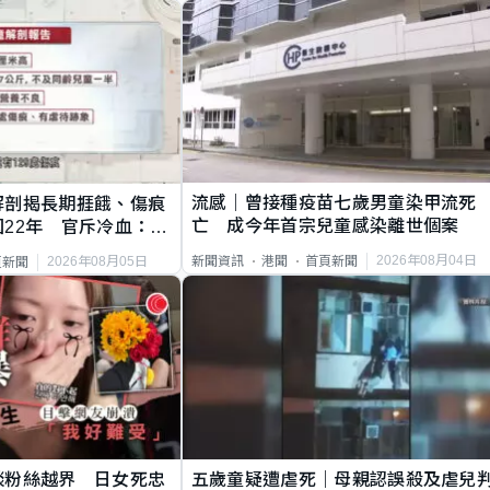
流感｜曾接種疫苗七歲男童染甲流死
解剖揭長期捱餓、傷痕
亡 成今年首宗兒童感染離世個案
22年 官斥冷血：同
2026年08月04日
新聞資訊
港聞
首頁新聞
2026年08月05日
頁新聞
談粉絲越界 日女死忠
五歲童疑遭虐死｜母親認誤殺及虐兒