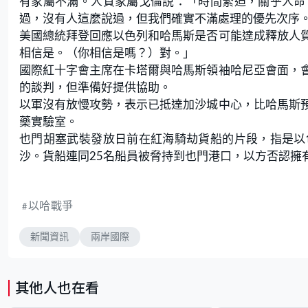
有家屬不滿。人質家屬戈倫說：「時間緊迫，關乎人命
過，沒有人這麼說過，但我們確實不滿處理的優先次序
美國總統拜登回應以色列和哈馬斯是否可能達成釋放人
相信是。（你相信是嗎？）對。」
國際紅十字會主席在卡塔爾與哈馬斯領袖哈尼亞會面，
的談判，但準備好提供協助。
以軍沒有放慢攻勢，表示已抵達加沙城中心，比哈馬斯
藥實驗室。
也門胡塞武裝發放日前在紅海騎劫貨船的片段，指是以
沙。貨船連同25名船員被脅持到也門港口，以方否認擁
以哈戰爭
新聞資訊
兩岸國際
其他人也在看