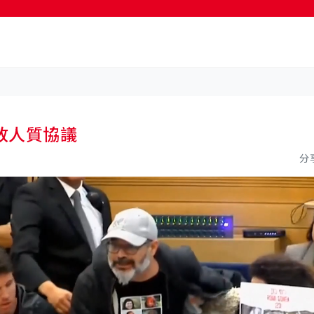
按輸入鍵開始搜尋
放人質協議
分