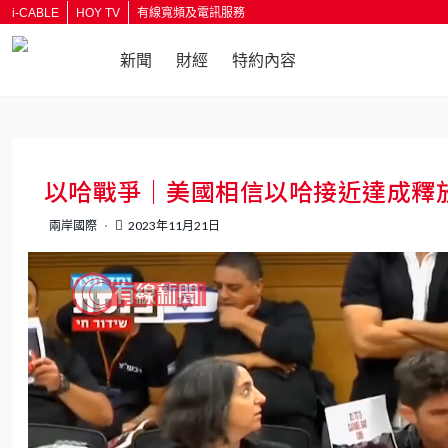
i-CABLE
HOY TV
有線寬頻及電訊服務
新聞
財經
特約內容
返回
以哈戰爭｜美國相信以哈接近達成釋
兩岸國際
2023年11月21日