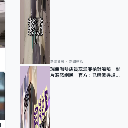
新聞資訊
新聞熱話
瑞幸咖啡店員玩忌廉槍對嘴噴 影
片惹怒網民 官方：已解僱違規員
工
判