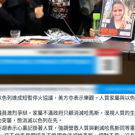
以色列達成短暫停火協議，美方亦表示樂觀。人質家屬與以
議員激烈爭辯。家屬不滿政府只顧消滅哈馬斯，漠視人質的
動突襲，想消滅以色列在先。
亞胡表示心裏記掛著人質，強調營救人質與剿滅哈馬斯同等