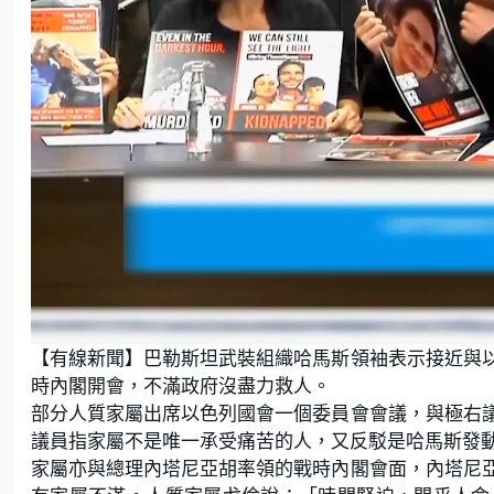
L
U
o
n
【有線新聞】巴勒斯坦武裝組織哈馬斯領袖表示接近與
a
m
d
u
e
t
時內閣開會，不滿政府沒盡力救人。
d
e
:
部分人質家屬出席以色列國會一個委員會會議，與極右
1
9
.
議員指家屬不是唯一承受痛苦的人，又反駁是哈馬斯發
8
5
家屬亦與總理內塔尼亞胡率領的戰時內閣會面，內塔尼
%