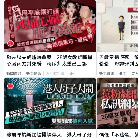
勸未婚夫戒煙爆命案 28歲女教師連捅
五歲童遭虐死｜
心臟兩刀判死緩 母斥判太重已上訴
纍纍 母認罪判囚
類案最惡劣
2026年08月05日
新聞資訊
新聞熱話
新聞資訊
港聞
首
涉前年於新加坡機場傷人 港人母子分
偶像「不點名」