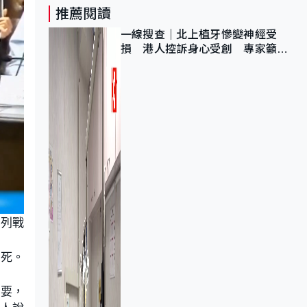
推薦閱讀
一線搜查｜北上植牙慘變神經受
損 港人控訴身心受創 專家籲理
性評估三大風險
色列戰
生死。
重要，