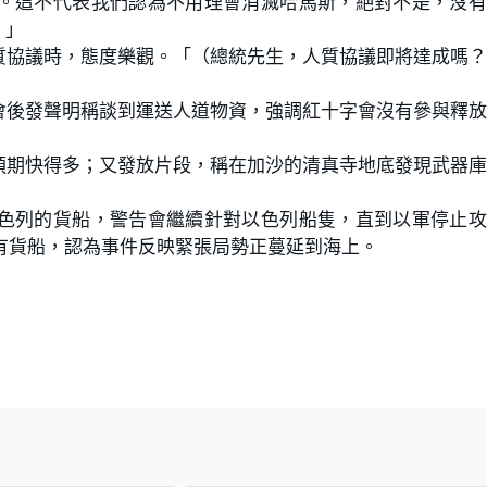
。這不代表我們認為不用理會消滅哈馬斯，絕對不是，沒有
。」
質協議時，態度樂觀。「（總統先生，人質協議即將達成嗎
會後發聲明稱談到運送人道物資，強調紅十字會沒有參與釋
預期快得多；又發放片段，稱在加沙的清真寺地底發現武器
色列的貨船，警告會繼續針對以色列船隻，直到以軍停止攻
有貨船，認為事件反映緊張局勢正蔓延到海上。