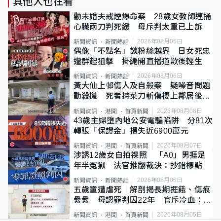
其他人也在看
勸未婚夫戒煙爆命案 28歲女教師連捅
心臟兩刀判死緩 母斥判太重已上訴
2026年08月05日
新聞資訊
新聞熱話
偶像「不點名」談粉絲越界 日女死忠
遭群起狙擊 掛繩開直播道歉後輕生
2026年08月06日
新聞資訊
新聞熱話
黃大仙上邨傷人及自殺案 疑噪音問題
動殺機 死者持菜刀斬傷樓上鄰居後墮
斃
2026年08月08日
新聞資訊
港聞
首頁新聞
43歲主婦墮內地公安電騙陷阱 分81次
轉賬「保證金」損失近6900萬元
2026年08月07日
新聞資訊
港聞
首頁新聞
涉誘12歲女自拍祼照 「A0」男捱足
年半冤獄 法官推翻裁決：抄錯標點
2026年08月06日
新聞資訊
新聞熱話
五歲童遭虐死｜解剖揭長期捱餓、傷痕
纍纍 母認罪判囚22年 官斥冷血：同
類案最惡劣
2026年08月05日
新聞資訊
港聞
首頁新聞