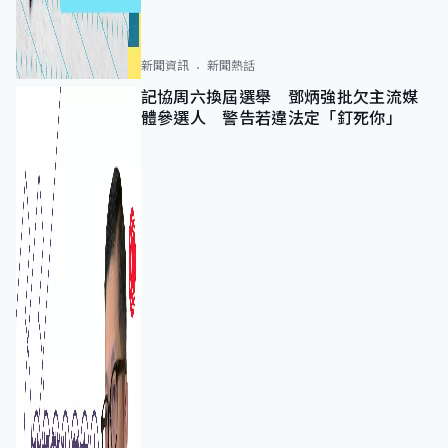
新聞資訊
新聞熱話
記協周六換屆選舉 鄧炳強批欠主流媒
體參選人 警告若違法定「釘死你」