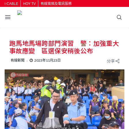
i-CABLE
HOY TV
有線寬頻及電訊服務
跑馬地馬場跨部門演習 警：加強重大
事故應變 區選保安稍後公布
有線新聞
2023年11月23日
分享