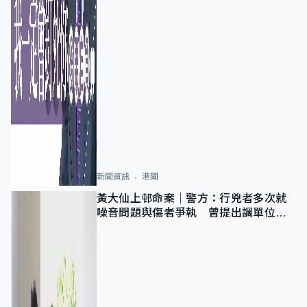
新聞資訊
港聞
黃大仙上邨命案｜警方：行兇者多次就
噪音問題與傷者爭執 曾提出調單位已
獲批