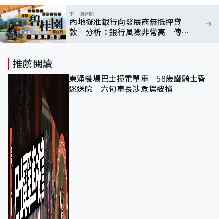
下一則新聞
內地擬准銀行向發展商無抵押貸
款 分析：銀行風險非常高 傳碧
桂園或列房企白名單
推薦閱讀
東涌機場巴士撞電單車 58歲鐵騎士昏
迷送院 六旬車長涉危駕被捕