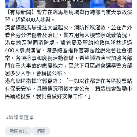
L
U
o
n
【有線新聞】警方在跑馬地馬場舉行跨部門重大事故演
a
m
d
u
習，超過400人參與。
e
t
d
e
:
演習模擬馬場投注大堂起火，消防拖喉灌救，並在戶外
5
2
看台旁分流傷者及治理，警方用無人機監察疏散情況。
.
9
港島總區聯同消防處、醫管局及聖約翰救傷隊共超過
4
%
400人參與演習，港島總區指揮官郭嘉銓說隨著社會復
常，各項盛事和慶祝活動復辦，希望透過演習加強各部
門在重大事故的應變能力，至於下月區議會選舉警方部
署多少人手，會稍後公布。
港島總區指揮官郭嘉銓：「一如以往都會在各區投票站
有保安安排，具體情況稍後才會公布。藉這機會鼓勵市
民踴躍投票，我們會做好安保工作。」
區議會選舉
新聞資訊
港聞