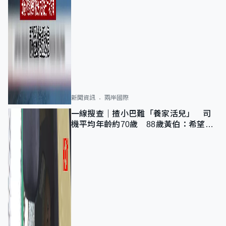
新聞資訊
兩岸國際
一線搜查｜揸小巴難「養家活兒」 司
機平均年齡約70歲 88歲黃伯：希望一
直揸落去