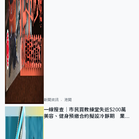
新聞資訊
港聞
一線搜查｜市民買教練堂失近$200萬
美容、健身預繳合約擬設冷靜期 業界
憂退款計法對商戶不公