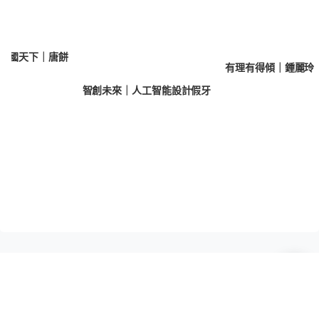
家國天下｜唐餅
有理有得傾｜鍾麗玲
智創未來｜人工智能設計假牙
推薦閱讀
JUPAS放榜｜東華學院誤向所有申請人
發送取錄電郵 涉人為操作疏忽、影響
11,139人