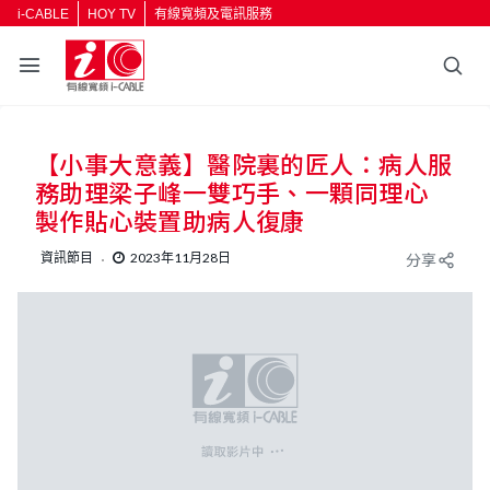
i-CABLE
HOY TV
有線寬頻及電訊服務
返回
【小事大意義】醫院裏的匠人：病人服
按輸入鍵開始搜尋
務助理梁子峰一雙巧手、一顆同理心
製作貼心裝置助病人復康
資訊節目
2023年11月28日
分享