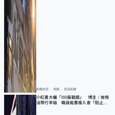
新聞資訊
港聞
首頁新聞
小紅書大曬「BB展戰績」 博主：後悔
沒帶行李箱 職員揭重複入會「阻止唔
到」