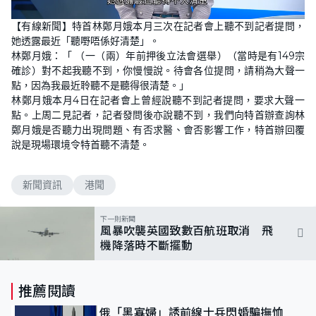
L
U
o
n
【有線新聞】特首林鄭月娥本月三次在記者會上聽不到記者提問，
a
m
d
u
她透露最近「聽嘢唔係好清楚」。
e
t
d
e
林鄭月娥：「 （一（兩）年前押後立法會選舉）（當時是有149宗
:
9
確診）對不起我聽不到，你慢慢說。待會各位提問，請稍為大聲一
6
點，因為我最近聆聽不是聽得很清楚。」
.
0
林鄭月娥本月4日在記者會上曾經說聽不到記者提問，要求大聲一
0
%
點。上周二見記者，記者發問後亦說聽不到，我們向特首辦查詢林
鄭月娥是否聽力出現問題、有否求醫、會否影響工作，特首辦回覆
說是現場環境令特首聽不清楚。
新聞資訊
港聞
下一則新聞
風暴吹襲英國致數百航班取消 飛
機降落時不斷擺動
推薦閱讀
俄「黑寡婦」誘前線士兵閃婚騙撫恤