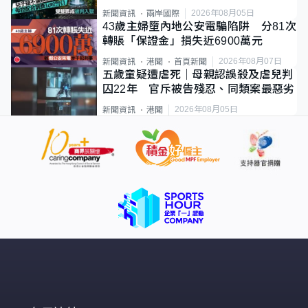
2026年08月05日
新聞資訊
兩岸國際
43歲主婦墮內地公安電騙陷阱 分81次
轉賬「保證金」損失近6900萬元
2026年08月07日
新聞資訊
港聞
首頁新聞
五歲童疑遭虐死｜母親認誤殺及虐兒判
囚22年 官斥被告殘忍、同類案最惡劣
2026年08月05日
新聞資訊
港聞