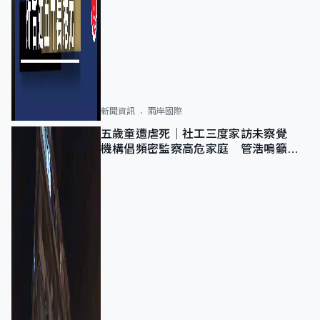
新聞資訊
兩岸國際
五歲童遭虐死｜社工三度家訪未察覺
機構倡頻密監察高危家庭 管浩鳴籲加
強跨部門協作