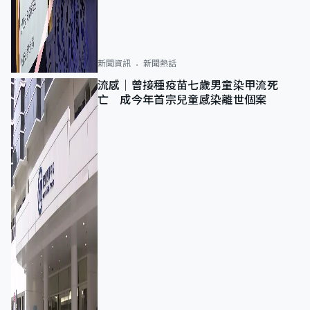
新聞資訊
新聞熱話
流感｜曾接種疫苗七歲男童染甲流死
亡 成今年首宗兒童感染離世個案