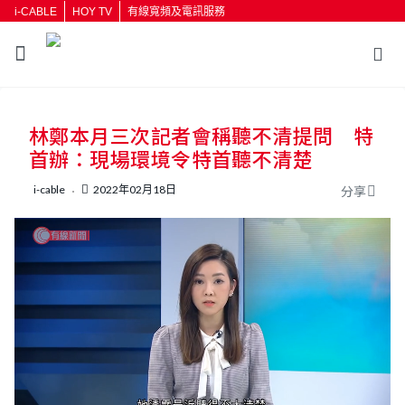
i-CABLE
HOY TV
有線寬頻及電訊服務
返回
林鄭本月三次記者會稱聽不清提問 特
按輸入鍵開始搜尋
首辦：現場環境令特首聽不清楚
i-cable
2022年02月18日
分享