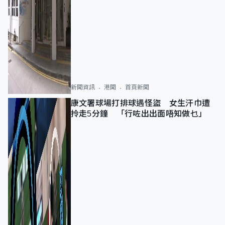
新聞資訊
港聞
首頁新聞
康文署球場打排球遇怪盜 女生汗巾遭
拎走5分鐘 「行咗出出面唔知做乜」