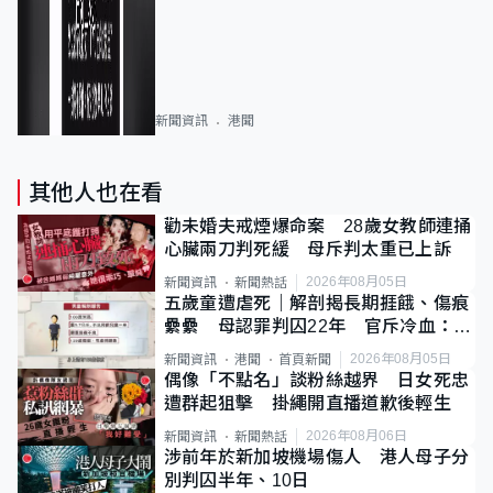
新聞資訊
港聞
其他人也在看
勸未婚夫戒煙爆命案 28歲女教師連捅
心臟兩刀判死緩 母斥判太重已上訴
2026年08月05日
新聞資訊
新聞熱話
五歲童遭虐死｜解剖揭長期捱餓、傷痕
纍纍 母認罪判囚22年 官斥冷血：同
類案最惡劣
2026年08月05日
新聞資訊
港聞
首頁新聞
偶像「不點名」談粉絲越界 日女死忠
遭群起狙擊 掛繩開直播道歉後輕生
2026年08月06日
新聞資訊
新聞熱話
涉前年於新加坡機場傷人 港人母子分
別判囚半年、10日