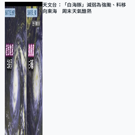
天文台：「白海豚」減弱為強颱、料移
向東海 周末天氣酷熱