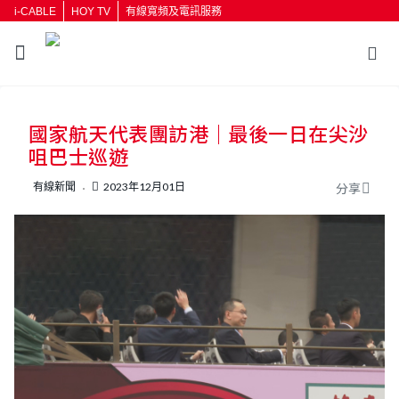
i-CABLE
HOY TV
有線寬頻及電訊服務
返回
國家航天代表團訪港｜最後一日在尖沙
按輸入鍵開始搜尋
咀巴士巡遊
有線新聞
2023年12月01日
分享