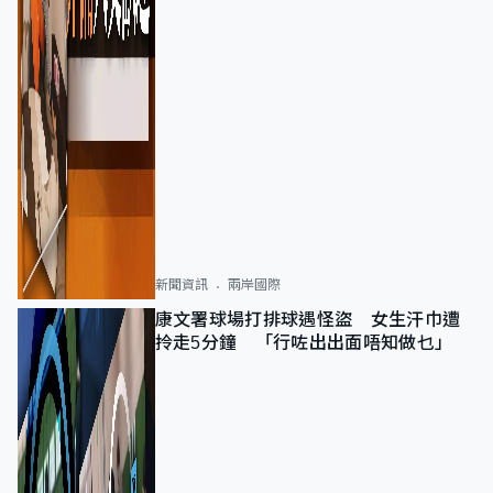
新聞資訊
兩岸國際
康文署球場打排球遇怪盜 女生汗巾遭
拎走5分鐘 「行咗出出面唔知做乜」