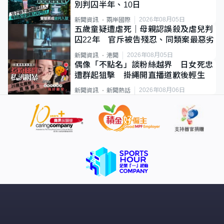
別判囚半年、10日
2026年08月05日
新聞資訊
兩岸國際
五歲童疑遭虐死｜母親認誤殺及虐兒判
囚22年 官斥被告殘忍、同類案最惡劣
2026年08月05日
新聞資訊
港聞
偶像「不點名」談粉絲越界 日女死忠
遭群起狙擊 掛繩開直播道歉後輕生
2026年08月06日
新聞資訊
新聞熱話