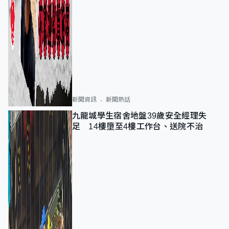
新聞資訊
新聞熱話
九龍城學生宿舍地盤39歲安全經理失
足 14樓墮至4樓工作台、送院不治