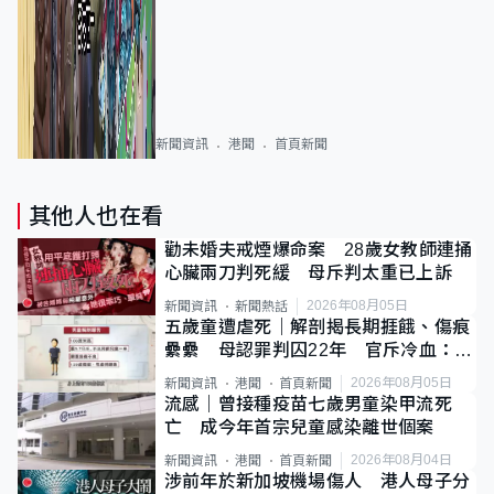
新聞資訊
港聞
首頁新聞
其他人也在看
勸未婚夫戒煙爆命案 28歲女教師連捅
心臟兩刀判死緩 母斥判太重已上訴
2026年08月05日
新聞資訊
新聞熱話
五歲童遭虐死｜解剖揭長期捱餓、傷痕
纍纍 母認罪判囚22年 官斥冷血：同
類案最惡劣
2026年08月05日
新聞資訊
港聞
首頁新聞
流感｜曾接種疫苗七歲男童染甲流死
亡 成今年首宗兒童感染離世個案
2026年08月04日
新聞資訊
港聞
首頁新聞
涉前年於新加坡機場傷人 港人母子分