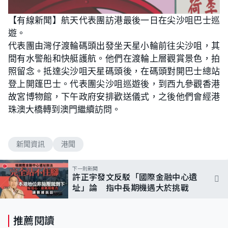
【有線新聞】航天代表團訪港最後一日在尖沙咀巴士巡
遊。
代表團由灣仔渡輪碼頭出發坐天星小輪前往尖沙咀，其
間有水警船和快艇護航。他們在渡輪上層觀賞景色，拍
照留念。抵達尖沙咀天星碼頭後，在碼頭對開巴士總站
登上開篷巴士。代表團尖沙咀巡遊後，到西九參觀香港
故宮博物館，下午政府安排歡送儀式，之後他們會經港
珠澳大橋轉到澳門繼續訪問。
新聞資訊
港聞
下一則新聞
許正宇發文反駁「國際金融中心遺
址」論 指中長期機遇大於挑戰
推薦閱讀