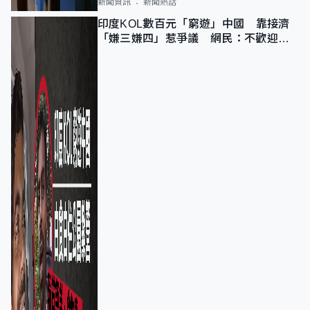
新聞資訊
新聞熱話
印度KOL數百元「窮遊」中國 靠接濟
「嫌三嫌四」惹爭議 網民：不歡迎劣
質旅客