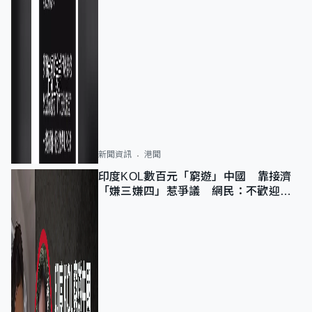
新聞資訊
港聞
印度KOL數百元「窮遊」中國 靠接濟
「嫌三嫌四」惹爭議 網民：不歡迎劣
質旅客