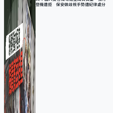
登機遭拒 保安做歧視手勢遭紀律處分