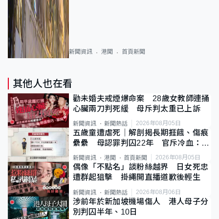
新聞資訊
港聞
首頁新聞
其他人也在看
勸未婚夫戒煙爆命案 28歲女教師連捅
心臟兩刀判死緩 母斥判太重已上訴
2026年08月05日
新聞資訊
新聞熱話
五歲童遭虐死｜解剖揭長期捱餓、傷痕
纍纍 母認罪判囚22年 官斥冷血：同
類案最惡劣
2026年08月05日
新聞資訊
港聞
首頁新聞
偶像「不點名」談粉絲越界 日女死忠
遭群起狙擊 掛繩開直播道歉後輕生
2026年08月06日
新聞資訊
新聞熱話
涉前年於新加坡機場傷人 港人母子分
別判囚半年、10日