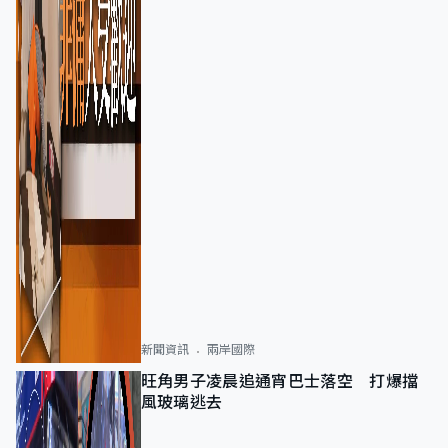
新聞資訊
兩岸國際
旺角男子凌晨追通宵巴士落空 打爆擋
風玻璃逃去