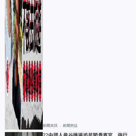
新聞資訊
新聞熱話
22中國人曼谷機場追星闖貴賓室 強行