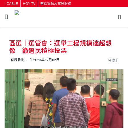
i-CABLE
HOY TV
有線寬頻及電訊服務
返回
區選｜選管會：選舉工程規模遠超想
按輸入鍵開始搜尋
像 籲選民積極投票
有線新聞
2023年12月02日
分享