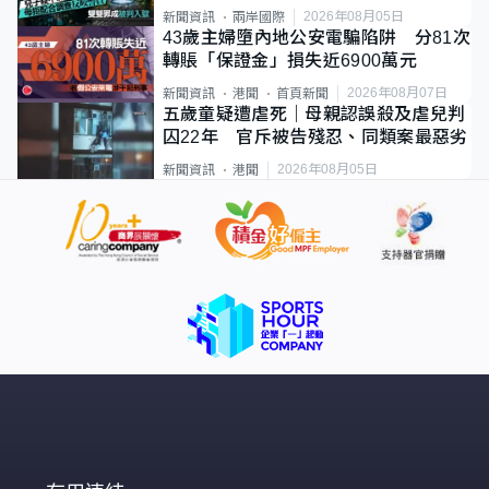
2026年08月05日
新聞資訊
兩岸國際
43歲主婦墮內地公安電騙陷阱 分81次
轉賬「保證金」損失近6900萬元
2026年08月07日
新聞資訊
港聞
首頁新聞
五歲童疑遭虐死｜母親認誤殺及虐兒判
囚22年 官斥被告殘忍、同類案最惡劣
2026年08月05日
新聞資訊
港聞