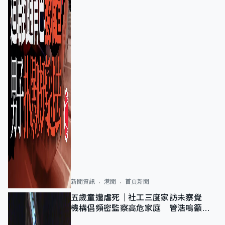
新聞資訊
港聞
首頁新聞
五歲童遭虐死｜社工三度家訪未察覺
機構倡頻密監察高危家庭 管浩鳴籲加
強跨部門協作