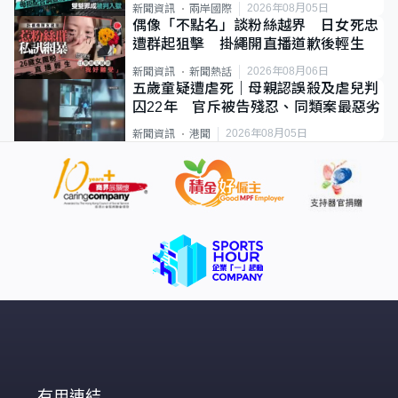
2026年08月05日
新聞資訊
兩岸國際
偶像「不點名」談粉絲越界 日女死忠
遭群起狙擊 掛繩開直播道歉後輕生
2026年08月06日
新聞資訊
新聞熱話
五歲童疑遭虐死｜母親認誤殺及虐兒判
囚22年 官斥被告殘忍、同類案最惡劣
2026年08月05日
新聞資訊
港聞
有用連結