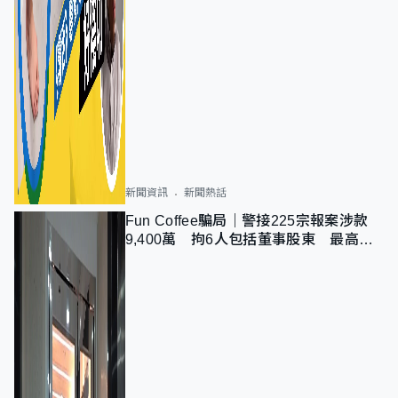
新聞資訊
新聞熱話
Fun Coffee騙局｜警接225宗報案涉款
9,400萬 拘6人包括董事股東 最高金
額一宗涉近千萬