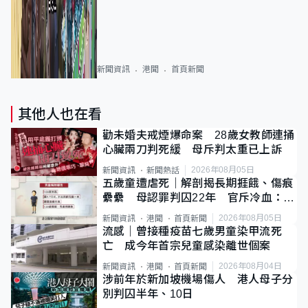
新聞資訊
港聞
首頁新聞
其他人也在看
勸未婚夫戒煙爆命案 28歲女教師連捅
心臟兩刀判死緩 母斥判太重已上訴
2026年08月05日
新聞資訊
新聞熱話
五歲童遭虐死｜解剖揭長期捱餓、傷痕
纍纍 母認罪判囚22年 官斥冷血：同
類案最惡劣
2026年08月05日
新聞資訊
港聞
首頁新聞
流感｜曾接種疫苗七歲男童染甲流死
亡 成今年首宗兒童感染離世個案
2026年08月04日
新聞資訊
港聞
首頁新聞
涉前年於新加坡機場傷人 港人母子分
別判囚半年、10日