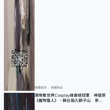
新聞資訊
新聞熱話
港隊奪世界Cosplay峰會總冠軍 神還原
《魔物獵人》、舞台融入獅子山 參賽
者：讓大家認識香港