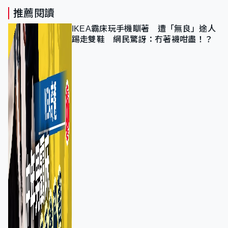
推薦閱讀
IKEA霸床玩手機瞓著 遭「無良」途人
踢走雙鞋 網民驚訝：冇著襪咁盡！？