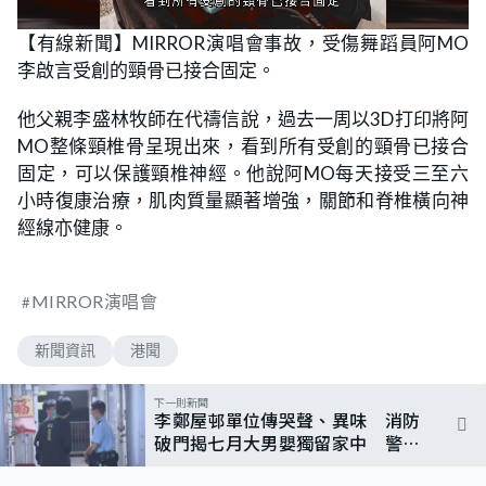
L
U
o
n
【有線新聞】MIRROR演唱會事故，受傷舞蹈員阿MO
a
m
d
u
李啟言受創的頸骨已接合固定。
e
t
d
e
:
9
他父親李盛林牧師在代禱信說，過去一周以3D打印將阿
0
.
MO整條頸椎骨呈現出來，看到所有受創的頸骨已接合
9
1
固定，可以保護頸椎神經。他說阿MO每天接受三至六
%
小時復康治療，肌肉質量顯著增強，關節和脊椎橫向神
經線亦健康。
MIRROR演唱會
新聞資訊
港聞
下一則新聞
李鄭屋邨單位傳哭聲、異味 消防
破門揭七月大男嬰獨留家中 警拘
父暫列虐兒