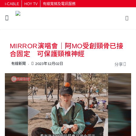
i-CABLE
HOY TV
有線寬頻及電訊服務
返回
MIRROR演唱會｜阿MO受創頸骨已接
按輸入鍵開始搜尋
合固定 可保護頸椎神經
有線新聞
2023年12月02日
分享