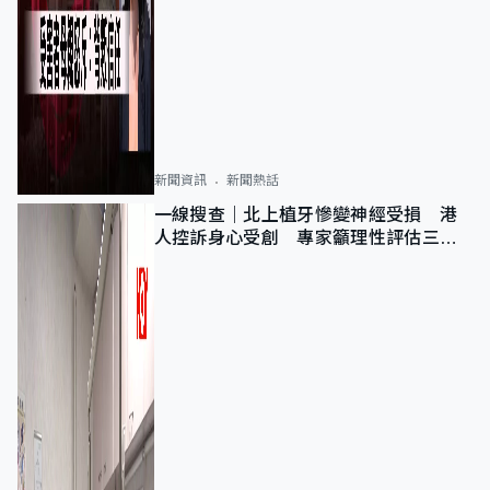
新聞資訊
新聞熱話
一線搜查｜北上植牙慘變神經受損 港
人控訴身心受創 專家籲理性評估三大
風險