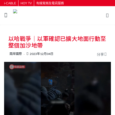
i-CABLE
HOY TV
有線寬頻及電訊服務
返回
以哈戰爭｜以軍確認已擴大地面行動至
按輸入鍵開始搜尋
整個加沙地帶
兩岸國際
2023年12月04日
分享