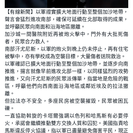
L
U
o
n
【有線新聞】以軍證實擴大地面行動至整個加沙地帶，
a
m
d
u
聲言會猛烈進攻南部，確保可延續在北部取得的成果，
e
t
d
e
:
並呼籲民眾向南面和沿海地區撤離。
2
1
加沙城一間醫院附近再被炮火擊中，門外有大批死傷
.
8
者，民眾合力救人。
2
%
南部汗尤尼斯，以軍的炮火到晚上仍未停止，再有住宅
被擊中，亦有學校成為空襲目標，大量傷者送院救治。
以軍確認已擴大地面行動至整個加沙地帶，並逐步向南
推進，揚言就像早前進攻北部一樣，以同樣猛烈的攻勢
推進，又向汗尤尼斯的民眾派傳單，指當地是危險的戰
區，呼籲他們向西南面沿海地區或鄰近埃及的拉法撤
離。
但拉法亦不安全，多座民房被空襲摧毀，民眾被困瓦
礫。
一直協助斡旋的卡塔爾強調以色列和哈馬斯有必要停
火，承諾會繼續推動雙方交換人質和囚犯。美國指責哈
馬斯違反停火協議，指以軍已盡量避免傷害平民，現正