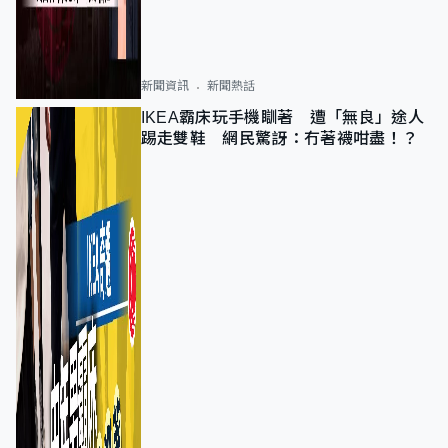
新聞資訊
新聞熱話
IKEA霸床玩手機瞓著 遭「無良」途人
踢走雙鞋 網民驚訝：冇著襪咁盡！？