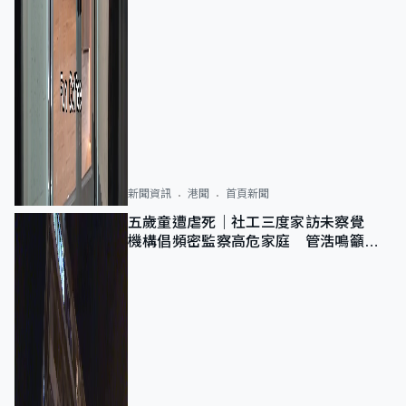
新聞資訊
港聞
首頁新聞
五歲童遭虐死｜社工三度家訪未察覺
機構倡頻密監察高危家庭 管浩鳴籲加
強跨部門協作