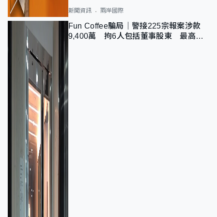
新聞資訊
兩岸國際
Fun Coffee騙局｜警接225宗報案涉款
9,400萬 拘6人包括董事股東 最高金
額一宗涉近千萬