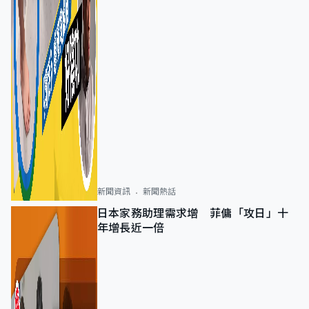
新聞資訊
新聞熱話
日本家務助理需求增 菲傭「攻日」十
年增長近一倍