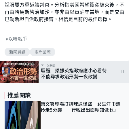
說服雙方重返談判桌。分析指美國希望衝突結束後，不
再由哈馬斯管治加沙，亦非由以軍駐守當地，而是交由
巴勒斯坦自治政府接管，相信是目前的最佳選擇。
以哈戰爭
新聞資訊
兩岸國際
下一則新聞
區選｜梁振英指政府應小心看待
不能尋求政治形勢一夜改變
推薦閱讀
康文署球場打排球遇怪盜 女生汗巾遭
拎走5分鐘 「行咗出出面唔知做乜」