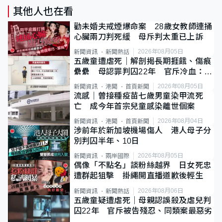
其他人也在看
勸未婚夫戒煙爆命案 28歲女教師連捅
心臟兩刀判死緩 母斥判太重已上訴
2026年08月05日
新聞資訊
新聞熱話
五歲童遭虐死｜解剖揭長期捱餓、傷痕
纍纍 母認罪判囚22年 官斥冷血：同
類案最惡劣
2026年08月05日
新聞資訊
港聞
首頁新聞
流感｜曾接種疫苗七歲男童染甲流死
亡 成今年首宗兒童感染離世個案
2026年08月04日
新聞資訊
港聞
首頁新聞
涉前年於新加坡機場傷人 港人母子分
別判囚半年、10日
2026年08月05日
新聞資訊
兩岸國際
偶像「不點名」談粉絲越界 日女死忠
遭群起狙擊 掛繩開直播道歉後輕生
2026年08月06日
新聞資訊
新聞熱話
五歲童疑遭虐死｜母親認誤殺及虐兒判
囚22年 官斥被告殘忍、同類案最惡劣