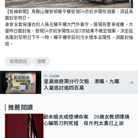
【有線新聞】馬鞍山耀安邨耀平樓發現54宗初步陽性個案，須延長
圍封至明日。
身穿全套保護衣的人員在耀平樓大門外看守，現場有警車戒備。大
廈昨日圍封後，發現54宗初步陽性以及3宗結果不確定個案，決定延
長圍封至明日下午一時。耀平樓早前的污水樣本呈陽性，須圍封強
檢。
新聞資訊
港聞
下一則新聞
星晨旅遊兩分行欠租 港鐵、九鐵
入稟追討逾四百萬
推薦閱讀
勸未婚夫戒煙爆命案 28歲女教師連捅
心臟兩刀判死緩 母斥判太重已上訴