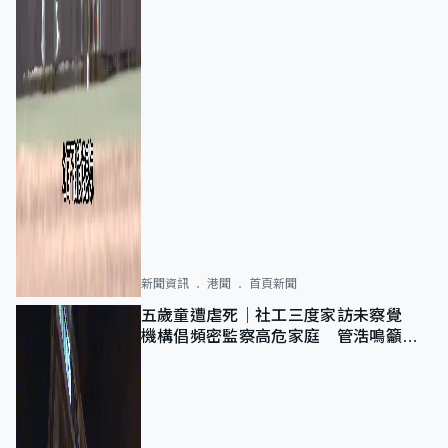
新聞資訊
港聞
首頁新聞
五歲童遭虐死｜社工三度家訪未察覺
機構倡頻密監察高危家庭 管浩鳴籲加
強跨部門協作