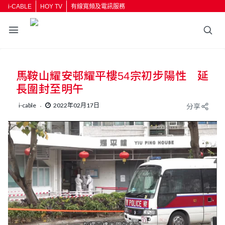
i-CABLE
HOY TV
有線寬頻及電訊服務
馬鞍山耀安邨耀平樓54宗初步陽性 延
長圍封至明午
i-cable
2022年02月17日
分享