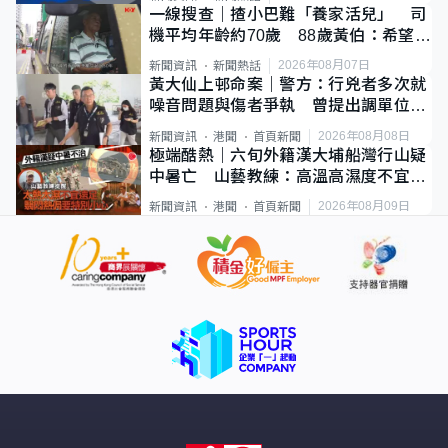
一線搜查｜揸小巴難「養家活兒」 司
機平均年齡約70歲 88歲黃伯：希望一
直揸落去
2026年08月07日
新聞資訊
新聞熱話
黃大仙上邨命案｜警方：行兇者多次就
噪音問題與傷者爭執 曾提出調單位已
獲批
2026年08月08日
新聞資訊
港聞
首頁新聞
極端酷熱｜六旬外籍漢大埔船灣行山疑
中暑亡 山藝教練：高溫高濕度不宜遠
足
2026年08月09日
新聞資訊
港聞
首頁新聞