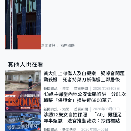
新聞資訊
兩岸國際
其他人也在看
黃大仙上邨傷人及自殺案 疑噪音問題
動殺機 死者持菜刀斬傷樓上鄰居後墮
斃
2026年08月08日
新聞資訊
港聞
首頁新聞
43歲主婦墮內地公安電騙陷阱 分81次
轉賬「保證金」損失近6900萬元
2026年08月07日
新聞資訊
港聞
首頁新聞
涉誘12歲女自拍祼照 「A0」男捱足
年半冤獄 法官推翻裁決：抄錯標點
2026年08月06日
新聞資訊
新聞熱話