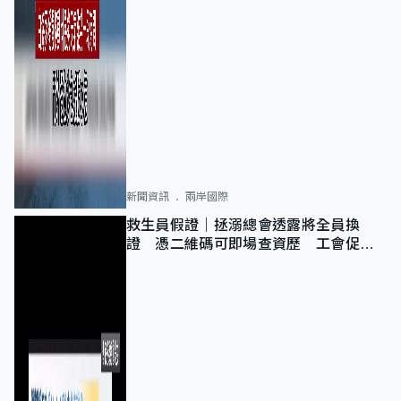
新聞資訊
兩岸國際
救生員假證｜拯溺總會透露將全員換
證 憑二維碼可即場查資歷 工會促加
強巡查