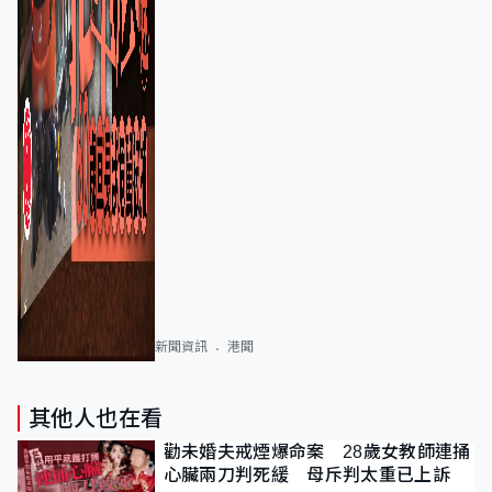
新聞資訊
港聞
其他人也在看
勸未婚夫戒煙爆命案 28歲女教師連捅
心臟兩刀判死緩 母斥判太重已上訴