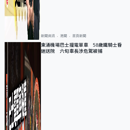
新聞資訊
港聞
首頁新聞
東涌機場巴士撞電單車 58歲鐵騎士昏
迷送院 六旬車長涉危駕被捕