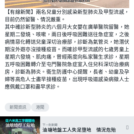
L
U
o
n
【有線新聞】兩名兒童分別感染新型肺炎及甲型流感，
a
m
d
u
目前仍然留醫、情況嚴重。
e
t
d
e
:
其中確診新型肺炎的八個月大女嬰在廣華醫院留醫，她
5
2
星期二發燒、咳嗽，兩日後呼吸困難送往急症室，之後
.
9
病情惡化轉送兒童深切治療部，診斷為氣管炎，她潛伏
4
%
期沒外遊亦沒接種疫苗。而確診甲型流感的七歲男童上
星期六發燒、肌肉痛，曾經兩度向私家醫生求診，星期
五呼吸困難轉介至屯門醫院急症室入住兒科深切治療病
房，診斷為肺炎。衞生防護中心提醒，長者、幼童及孕
婦等高危人士盡早接種疫苗，出現呼吸道感染病徵人士
應佩戴口罩和盡早求診。
新聞資訊
港聞
下一則新聞
油塘地盤工人失足墮地 情況危殆