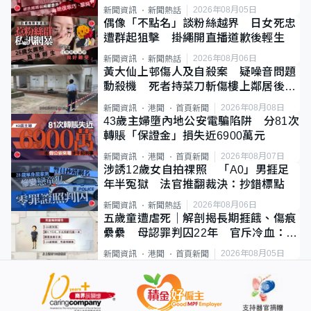
2026年08月05日
新聞資訊
新聞熱話
偶像「不點名」談粉絲越界 日女死忠
遭群起狙擊 掛繩開直播道歉後輕生
2026年08月06日
新聞資訊
新聞熱話
黃大仙上邨傷人及自殺案 疑噪音問題
動殺機 死者持菜刀斬傷樓上鄰居後墮
斃
2026年08月08日
新聞資訊
港聞
首頁新聞
43歲主婦墮內地公安電騙陷阱 分81次
轉賬「保證金」損失近6900萬元
2026年08月07日
新聞資訊
港聞
首頁新聞
涉誘12歲女自拍祼照 「A0」男捱足
年半冤獄 法官推翻裁決：抄錯標點
2026年08月06日
新聞資訊
新聞熱話
五歲童遭虐死｜解剖揭長期捱餓、傷痕
纍纍 母認罪判囚22年 官斥冷血：同
類案最惡劣
2026年08月05日
新聞資訊
港聞
首頁新聞