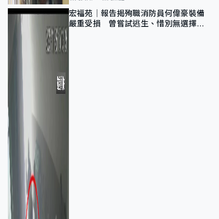
宏福苑｜報告揭殉職消防員何偉豪裝備
嚴重受損 曾嘗試逃生、惜別無選擇下
棄裝備墮樓