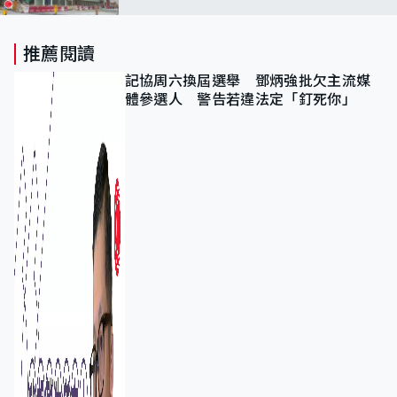
推薦閱讀
記協周六換屆選舉 鄧炳強批欠主流媒
體參選人 警告若違法定「釘死你」