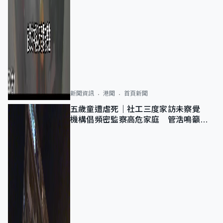
新聞資訊
港聞
首頁新聞
五歲童遭虐死｜社工三度家訪未察覺
機構倡頻密監察高危家庭 管浩鳴籲加
強跨部門協作