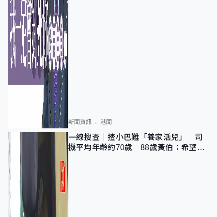
新聞資訊
港聞
一線搜查｜揸小巴難「養家活兒」 司
機平均年齡約70歲 88歲黃伯：希望一
直揸落去