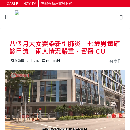
i-CABLE
HOY TV
有線寬頻及電訊服務
返回
八個月大女嬰染新型肺炎 七歲男童確
按輸入鍵開始搜尋
診甲流 兩人情況嚴重、留醫ICU
有線新聞
2023年12月09日
分享