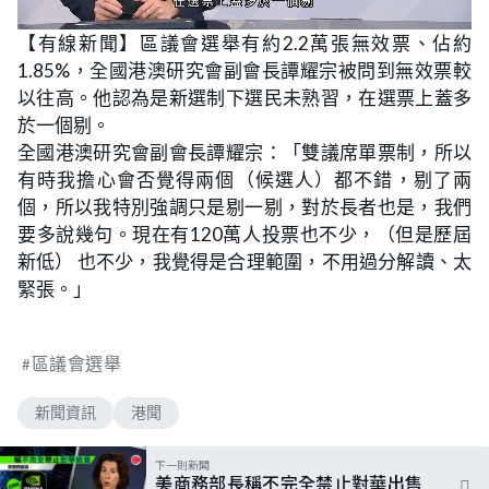
L
U
o
n
【有線新聞】區議會選舉有約2.2萬張無效票、佔約
a
m
d
u
1.85%，全國港澳研究會副會長譚耀宗被問到無效票較
e
t
d
e
:
以往高。他認為是新選制下選民未熟習，在選票上蓋多
4
8
於一個剔。
.
0
全國港澳研究會副會長譚耀宗：「雙議席單票制，所以
0
%
有時我擔心會否覺得兩個（候選人）都不錯，剔了兩
個，所以我特別強調只是剔一剔，對於長者也是，我們
要多說幾句。現在有120萬人投票也不少，（但是歷屆
新低） 也不少，我覺得是合理範圍，不用過分解讀、太
緊張。」
區議會選舉
新聞資訊
港聞
下一則新聞
美商務部長稱不完全禁止對華出售