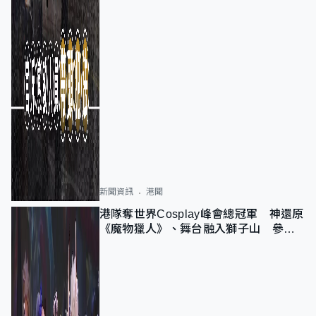
新聞資訊
港聞
港隊奪世界Cosplay峰會總冠軍 神還原
《魔物獵人》、舞台融入獅子山 參賽
者：讓大家認識香港