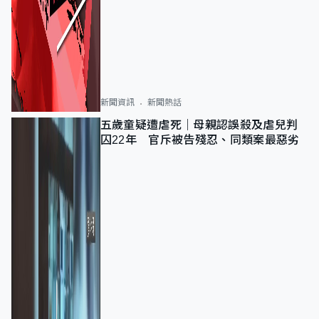
新聞資訊
新聞熱話
五歲童疑遭虐死｜母親認誤殺及虐兒判
囚22年 官斥被告殘忍、同類案最惡劣