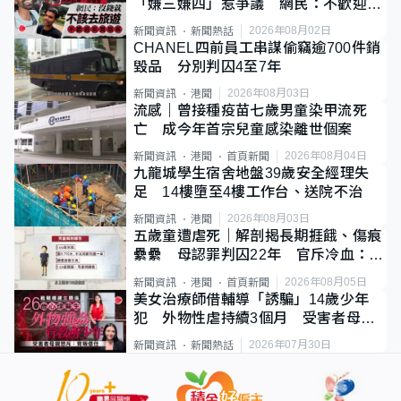
「嫌三嫌四」惹爭議 網民：不歡迎劣
質旅客
2026年08月02日
新聞資訊
新聞熱話
CHANEL四前員工串謀偷竊逾700件銷
毀品 分別判囚4至7年
2026年08月03日
新聞資訊
港聞
流感｜曾接種疫苗七歲男童染甲流死
亡 成今年首宗兒童感染離世個案
2026年08月04日
新聞資訊
港聞
首頁新聞
九龍城學生宿舍地盤39歲安全經理失
足 14樓墮至4樓工作台、送院不治
2026年08月03日
新聞資訊
港聞
五歲童遭虐死｜解剖揭長期捱餓、傷痕
纍纍 母認罪判囚22年 官斥冷血：同
類案最惡劣
2026年08月05日
新聞資訊
港聞
首頁新聞
美女治療師借輔導「誘騙」14歲少年
犯 外物性虐持續3個月 受害者母：
要保護其他人
2026年07月30日
新聞資訊
新聞熱話