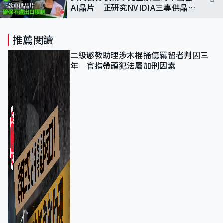
AI晶片 正研究NVIDIA三專供晶片
是否合規
推薦閱讀
二級懲教助理涉木棍捅傷羈留者判囚三
年 官指帶頭犯法屬加刑因素