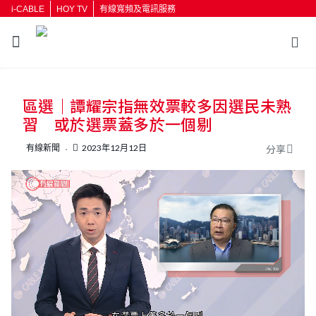
i-CABLE
HOY TV
有線寬頻及電訊服務
返回
區選｜譚耀宗指無效票較多因選民未熟
按輸入鍵開始搜尋
習 或於選票蓋多於一個剔
有線新聞
2023年12月12日
分享