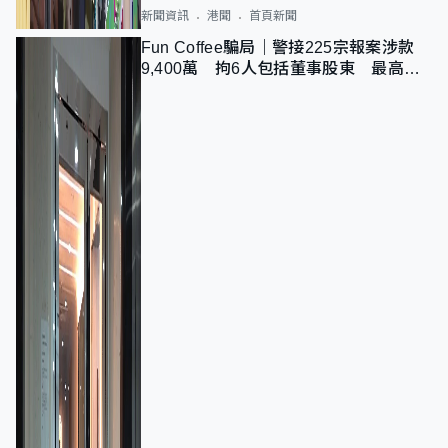
新聞資訊
港聞
首頁新聞
Fun Coffee騙局｜警接225宗報案涉款
9,400萬 拘6人包括董事股東 最高金
額一宗涉近千萬