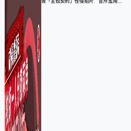
簽「主奴契約」性侵拍片 官斥濫用教
友信任、二審判囚9年