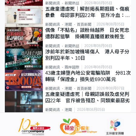
2026年08月05日
新聞資訊
新聞熱話
五歲童遭虐死｜解剖揭長期捱餓、傷痕
纍纍 母認罪判囚22年 官斥冷血：同
類案最惡劣
2026年08月05日
新聞資訊
港聞
首頁新聞
偶像「不點名」談粉絲越界 日女死忠
遭群起狙擊 掛繩開直播道歉後輕生
2026年08月06日
新聞資訊
新聞熱話
涉前年於新加坡機場傷人 港人母子分
別判囚半年、10日
2026年08月05日
新聞資訊
兩岸國際
43歲主婦墮內地公安電騙陷阱 分81次
轉賬「保證金」損失近6900萬元
2026年08月07日
新聞資訊
港聞
首頁新聞
五歲童疑遭虐死｜母親認誤殺及虐兒判
囚22年 官斥被告殘忍、同類案最惡劣
2026年08月05日
新聞資訊
港聞