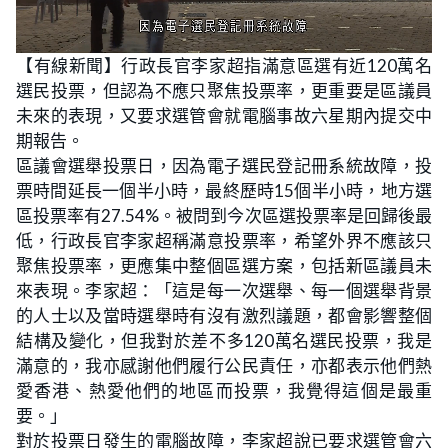
L
U
o
n
【有線新聞】行政長官李家超指滿意區選有近120萬名
a
m
d
u
選民投票，但認為不應只聚焦投票率，更重要是區議員
e
t
d
e
:
未來的表現，又要求選管會就電腦事故六星期內提交中
2
2
期報告。
.
2
區議會選舉投票日，因為電子選民登記冊系統故障，投
2
%
票時間延長一個半小時，最終歷時15個半小時，地方選
區投票率有27.54%。被問到今次區選投票率是回歸後最
低，行政長官李家超稱滿意投票率，希望外界不應該只
聚焦投票率，更應集中整個區選方案，包括新區議員未
來表現。李家超：「這是每一次選舉、每一個選舉背景
的人士以及當時選舉時有沒有激烈議題，都會影響整個
結構及變化，但我對於差不多120萬名選民投票，我是
滿意的，我亦感謝他們履行公民責任，亦都表示他們熱
愛香港、熱愛他們的地區而投票，我覺得這個是最重
要。」
對於投票日發生的電腦故障，李家超說已要求選管會六