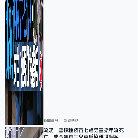
新聞資訊
新聞熱話
流感｜曾接種疫苗七歲男童染甲流死
亡 成今年首宗兒童感染離世個案