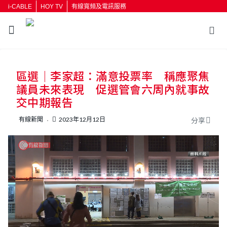
i-CABLE
HOY TV
有線寬頻及電訊服務
返回
區選｜李家超：滿意投票率 稱應聚焦
按輸入鍵開始搜尋
議員未來表現 促選管會六周內就事故
交中期報告
有線新聞
2023年12月12日
分享