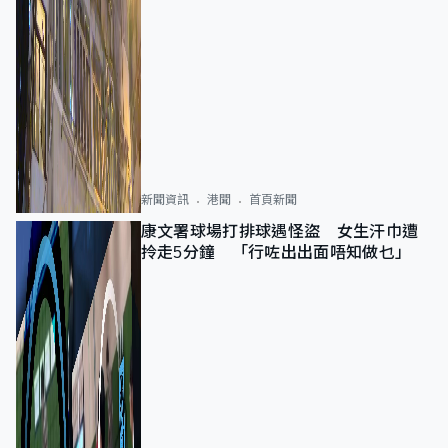
新聞資訊
港聞
首頁新聞
康文署球場打排球遇怪盜 女生汗巾遭
拎走5分鐘 「行咗出出面唔知做乜」