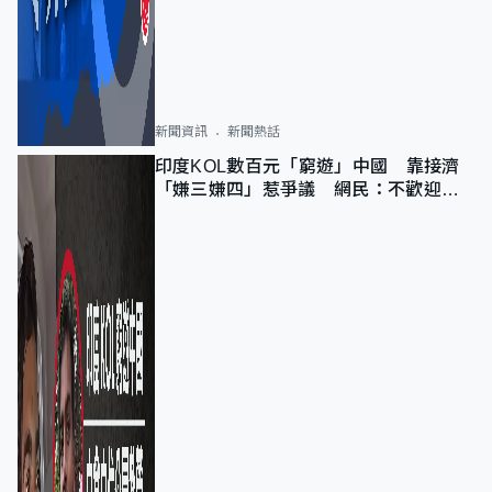
新聞資訊
新聞熱話
印度KOL數百元「窮遊」中國 靠接濟
「嫌三嫌四」惹爭議 網民：不歡迎劣
質旅客