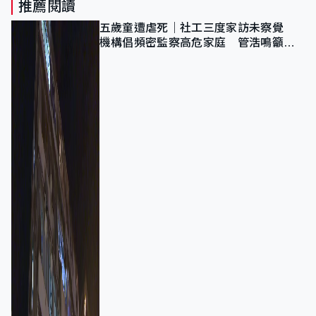
推薦閱讀
五歲童遭虐死｜社工三度家訪未察覺
機構倡頻密監察高危家庭 管浩鳴籲加
強跨部門協作