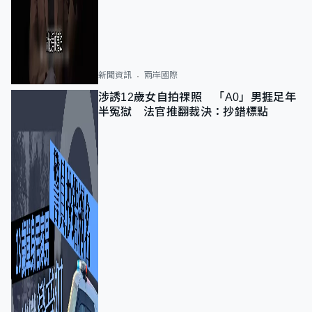
新聞資訊
兩岸國際
涉誘12歲女自拍祼照 「A0」男捱足年
半冤獄 法官推翻裁決：抄錯標點