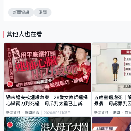
新聞資訊
港聞
其他人也在看
勸未婚夫戒煙爆命案 28歲女教師連捅
五歲童遭虐死｜
心臟兩刀判死緩 母斥判太重已上訴
纍纍 母認罪判囚
類案最惡劣
2026年08月05日
新聞資訊
新聞熱話
新聞資訊
港聞
首