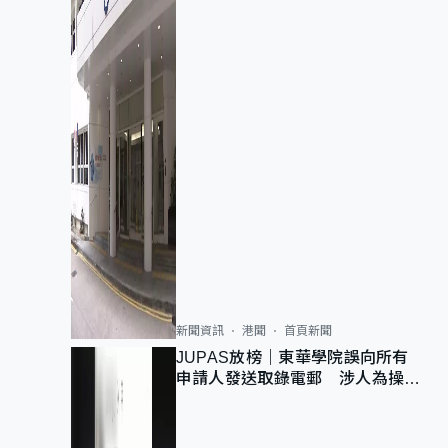
新聞資訊
港聞
首頁新聞
JUPAS放榜｜東華學院誤向所有
申請人發送取錄電郵 涉人為操作
疏忽、影響11,139人