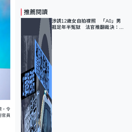
推薦閱讀
涉誘12歲女自拍祼照 「A0」男
捱足年半冤獄 法官推翻裁決：抄
錯標點
濟，令
府官員