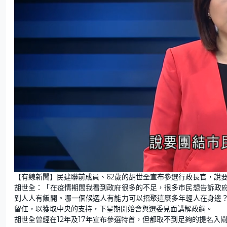
L
U
o
n
【有線新聞】民建聯前成員、62歲的胡世全宣布參選行政長官，說
a
m
d
u
胡世全：「在疫情期間我看到政府很多的不足，很多市民想告訴政
e
t
d
e
:
到人人有飯開。哪一個候選人有能力可以招聚這麼多年輕人在身邊
8
6
留任，以獲取中央的支持，下星期開始會與選委見面講解政綱。
.
0
胡世全曾經在12年及17年宣布參選特首，但都取不到足夠的提名入
7
%