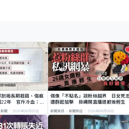
解剖揭長期捱餓、傷痕
偶像「不點名」談粉絲越界 日女死
22年 官斥冷血：同
遭群起狙擊 掛繩開直播道歉後輕生
2026年08月05日
2026年08月06日
頁新聞
新聞資訊
新聞熱話