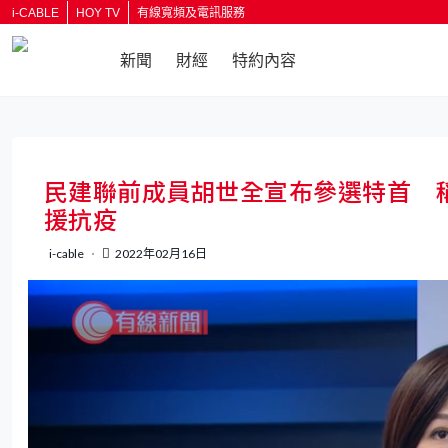
i-CABLE
HOY TV
有線寬頻及電訊服務
新聞
財經
特約內容
返回
民建聯前成員胡世全宣布參選特首 
援抗疫
i-cable
2022年02月16日