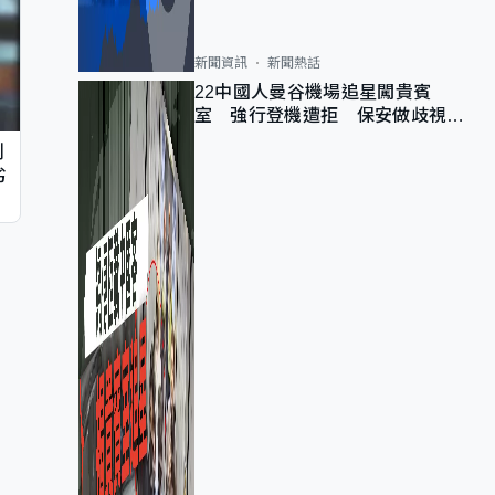
新聞資訊
新聞熱話
22中國人曼谷機場追星闖貴賓
室 強行登機遭拒 保安做歧視手
勢遭紀律處分
判
劣