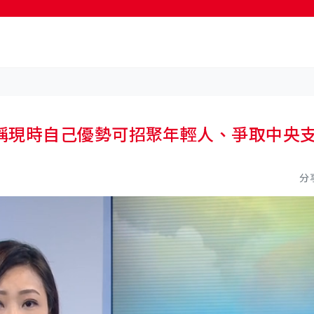
按輸入鍵開始搜尋
稱現時自己優勢可招聚年輕人、爭取中央
分