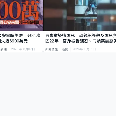
公安電騙陷阱 分81次
五歲童疑遭虐死｜母親認誤殺及虐兒
失近6900萬元
囚22年 官斥被告殘忍、同類案最惡
2026年08月07日
2026年08月05日
頁新聞
新聞資訊
港聞