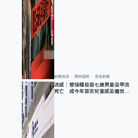
新聞資訊
兩岸國際
首頁新聞
流感｜曾接種疫苗七歲男童染甲流
死亡 成今年首宗兒童感染離世個
案