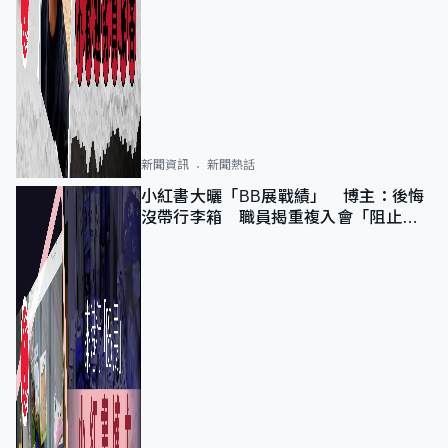
新聞資訊
新聞熱話
小紅書大曬「BB展戰績」 博主：後悔
沒帶行李箱 職員揭重複入會「阻止唔
到」