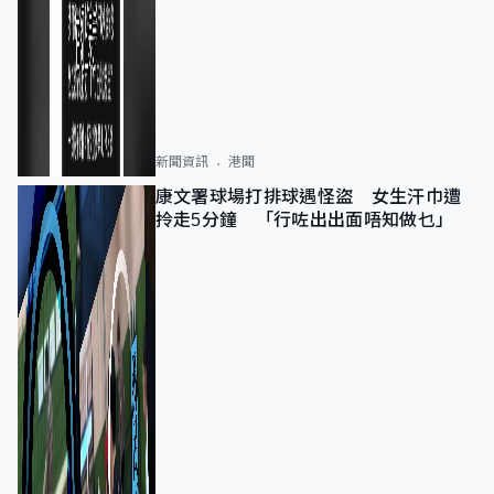
新聞資訊
港聞
康文署球場打排球遇怪盜 女生汗巾遭
拎走5分鐘 「行咗出出面唔知做乜」