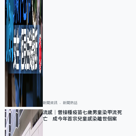
新聞資訊
新聞熱話
流感｜曾接種疫苗七歲男童染甲流死
亡 成今年首宗兒童感染離世個案