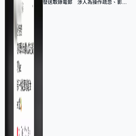
發送取錄電郵 涉人為操作疏忽、影響
11,139人