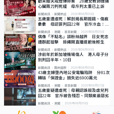
勸未婚夫戒煙爆命案 28歲女教師連捅
心臟兩刀判死緩 母斥判太重已上訴
2026年08月05日
新聞資訊
新聞熱話
五歲童遭虐死｜解剖揭長期捱餓、傷痕
纍纍 母認罪判囚22年 官斥冷血：同
類案最惡劣
2026年08月05日
新聞資訊
港聞
首頁新聞
偶像「不點名」談粉絲越界 日女死忠
遭群起狙擊 掛繩開直播道歉後輕生
2026年08月06日
新聞資訊
新聞熱話
涉前年於新加坡機場傷人 港人母子分
別判囚半年、10日
2026年08月05日
新聞資訊
兩岸國際
43歲主婦墮內地公安電騙陷阱 分81次
轉賬「保證金」損失近6900萬元
2026年08月07日
新聞資訊
港聞
首頁新聞
五歲童疑遭虐死｜母親認誤殺及虐兒判
囚22年 官斥被告殘忍、同類案最惡劣
2026年08月05日
新聞資訊
港聞