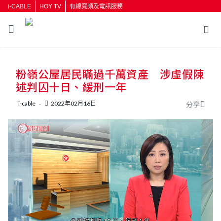
i-CABLE
HOY TV
有線寬頻及電訊服務
返回
粉嶺公屋居民瞞過千萬資產 涉虛假陳
按輸入鍵開始搜尋
述判囚十日、緩刑一年
i-cable
2022年02月16日
分享