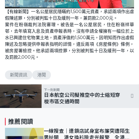
L
U
o
n
【有線新聞】一名公屋居民隱瞞約1,500萬元資產，承認兩項作出虛
a
m
d
u
假陳述罪，分別被判監十日及緩刑一年，兼罰款2,000元。
e
t
d
e
案件在粉嶺裁判法院審理。被告是一名公屋居民，住在粉嶺祥華
:
1
邨，去年填寫入息及資產申報表時，沒有申請全權擁有一幅位於上
0
水已興建住宅物業土地，資產淨值約1,500萬元，因明知而作出虛假
0
.
陳述及忽略提供申報表指明的詳情，違反兩項《房屋條例》條例，
0
0
被房屋署檢控。他承認兩項控罪，分別被判監十日及緩刑一年，以
%
及罰款2,000元。
新聞資訊
港聞
下一則新聞
日本航空公司擬推空中的士縮短穿
梭市區交通時間
推薦閱讀
一線搜查｜連鎖店試身室布簾突遭陌生
男扯開 港女換衫險走光報警 全港分