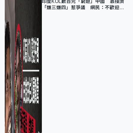
印度KOL數百元「窮遊」中國 靠接濟
「嫌三嫌四」惹爭議 網民：不歡迎劣
質旅客