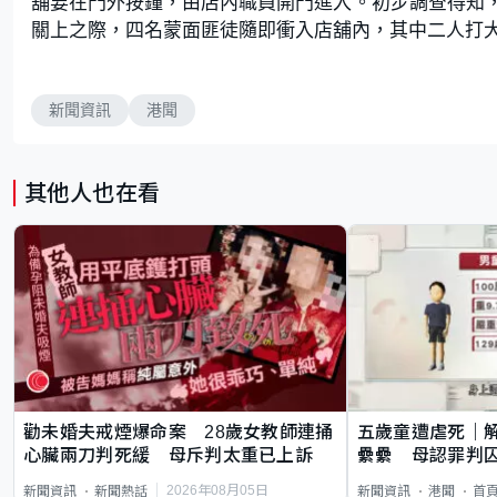
舖要在門外按鐘，由店內職員開門進入。初步調查得知
關上之際，四名蒙面匪徒隨即衝入店舖內，其中二人打
新聞資訊
港聞
其他人也在看
勸未婚夫戒煙爆命案 28歲女教師連捅
五歲童遭虐死｜
心臟兩刀判死緩 母斥判太重已上訴
纍纍 母認罪判囚
類案最惡劣
2026年08月05日
新聞資訊
新聞熱話
新聞資訊
港聞
首