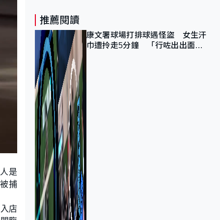
推薦閱讀
康文署球場打排球遇怪盜 女生汗
巾遭拎走5分鐘 「行咗出出面唔
知做乜」
衣人是
外被捕
進入店