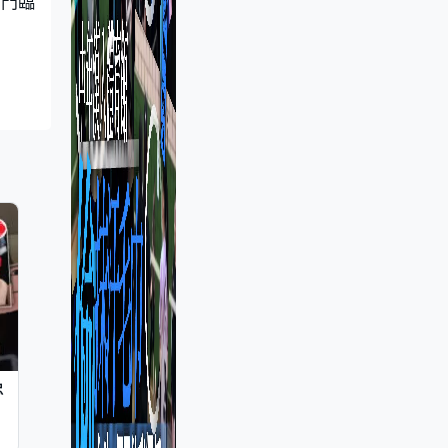
大門臨
忠