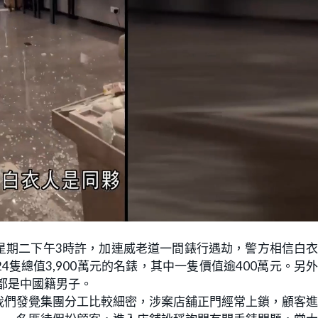
星期二下午3時許，加連威老道一間錶行遇劫，警方相信白
隻總值3,900萬元的名錶，其中一隻價值逾400萬元。另
，都是中國籍男子。
我們發覺集團分工比較細密，涉案店舖正門經常上鎖，顧客