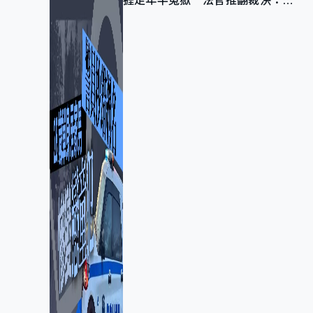
捱足年半冤獄 法官推翻裁決：抄
錯標點