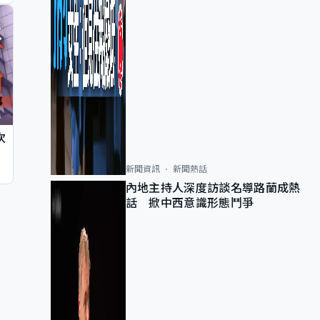
次
新聞資訊
新聞熱話
內地主持人深度訪談名導路蘭成熱
話 掀中西意識形態鬥爭