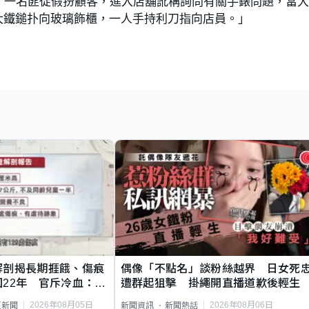
，一名匪徒假扮顧客，進入店舖訛稱詢問有關手錶問題，當
大鐵鎚扑向玻璃飾櫃，一人手持利刀指向店員。」
解剖揭長期捱餓、傷痕
偶像「不點名」談粉絲越界 日女死
22年 官斥冷血：同
遭群起狙擊 掛繩開直播道歉後輕生
2026年08月05日
2026年08月06日
頁新聞
新聞資訊
新聞熱話