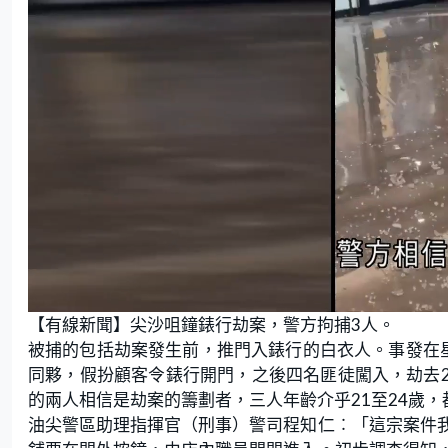
L
U
o
n
【有線新聞】尖沙咀鐘錶行劫案，警方拘捕3人。
a
m
d
u
e
t
被捕的包括劫案發生前，推門入錶行的白衣人。事發在
d
e
:
同夥，假扮顧客令錶行開門，之後四名匪徒闖入，劫去24
3
2
.
的兩人相信是劫案的籌劃者，三人年齡介乎21至24歲
1
4
油尖警區助理指揮官（刑事）警司程知仁︰「這宗案件
%