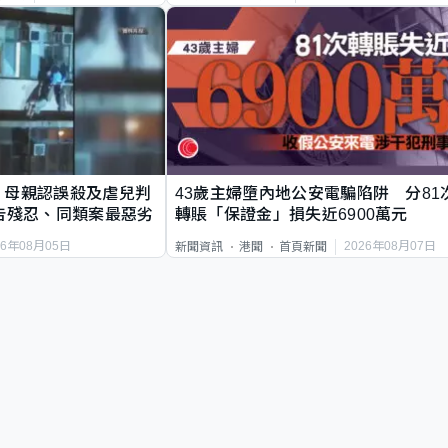
｜母親認誤殺及虐兒判
43歲主婦墮內地公安電騙陷阱 分81
告殘忍、同類案最惡劣
轉賬「保證金」損失近6900萬元
26年08月05日
2026年08月07日
新聞資訊
港聞
首頁新聞