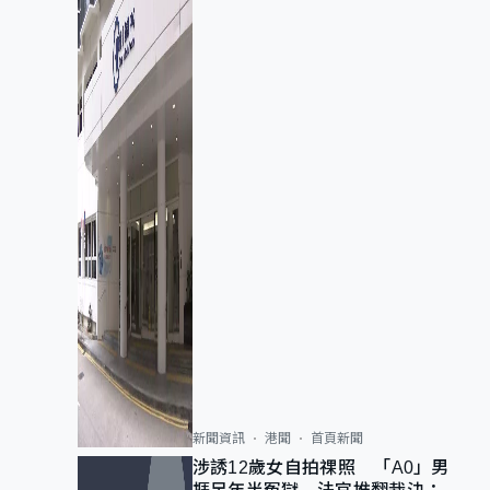
新聞資訊
港聞
首頁新聞
涉誘12歲女自拍祼照 「A0」男