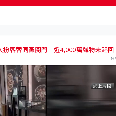
按輸入鍵開始搜尋
扮客替同黨開門 近4,000萬贓物未起回
分