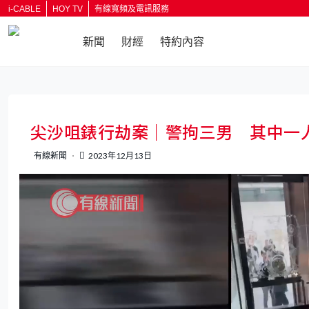
i-CABLE
HOY TV
有線寬頻及電訊服務
新聞
財經
特約內容
返回
尖沙咀錶行劫案｜警拘三男 其中一人
有線新聞
2023年12月13日