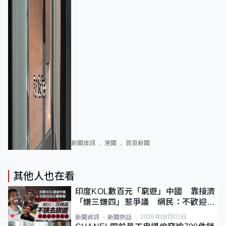
新聞資訊
港聞
首頁新聞
其他人也在看
印度KOL數百元「窮遊」中國 靠接濟
「嫌三嫌四」惹爭議 網民：不歡迎劣
質旅客
2026年08月02日
新聞資訊
新聞熱話