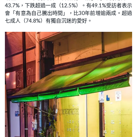
43.7%，下跌超過一成（12.5%）。有49.1%受訪者表示
會「有意為自己騰出時間」，比30年前增逾兩成。超過
七成人（74.8%）有獨自沉迷的愛好。