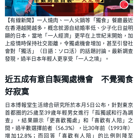
【有線新聞】一人燒肉、一人火鍋等「獨食」餐廳最近
在香港越開越多，概念就源自結婚率低、少子化日益明
顯的日本，當地「一人經濟」更早在上世紀末開始，加
上疫情時保持社交距離，令獨處機會增加，甚至引發社
會對「獨活」（日語：ソロ活）的話題討論。最新調查
發現，過半日本年輕人更享受「一人之境」。
近五成有意自製獨處機會 不覺獨食
好寂寞
日本博報堂生活總合研究所於本月5日公布，針對東京
首都圈的25歲至39歲年輕男女進行「孤獨感和行為調
查」，結果顯示「更喜歡獨處」和「喜歡有人陪」之
間，過半數選擇前者（56.3%），比30年前（1993年）
增加12.8%；而回答「喜歡有人陪」的比例則降至