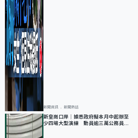
新聞資訊
新聞熱話
新皇崗口岸｜據悉政府擬本月中起辦至
少四場大型演練 動員逾三萬公務員人
次測試