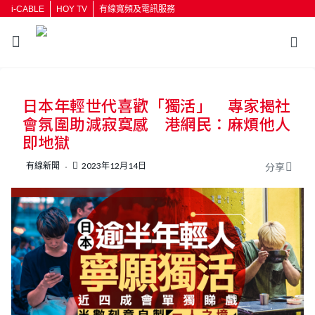
i-CABLE
HOY TV
有線寬頻及電訊服務
返回
日本年輕世代喜歡「獨活」 專家揭社
按輸入鍵開始搜尋
會氛圍助減寂寞感 港網民：麻煩他人
即地獄
有線新聞
2023年12月14日
分享