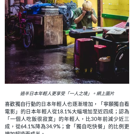
過半日本年輕人更享受「一人之境」。網上圖片
喜歡獨自行動的日本年輕人也逐漸增加，「寧願獨自看
電影」的日本年輕人從18.1%大幅增加至近四成；認為
「一個人吃飯很寂寞」的年輕人，比30年前減少近三
成，從64.1%降為34.9%；會「獨自吃快餐」的比例更
增加超過兩成半。