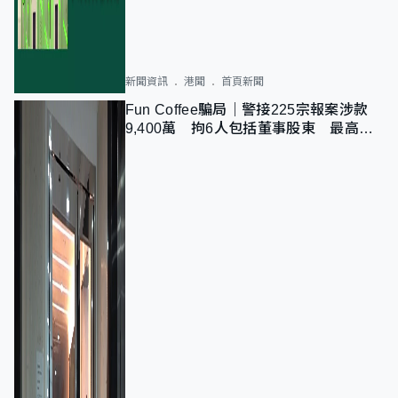
新聞資訊
港聞
首頁新聞
Fun Coffee騙局｜警接225宗報案涉款
9,400萬 拘6人包括董事股東 最高金
額一宗涉近千萬