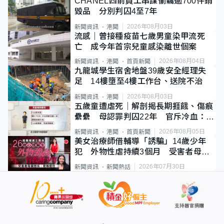
CHANEL四前員工串謀偷竊逾700件銷
毀品 分別判囚4至7年
2026年08月03日
新聞資訊
港聞
流感｜曾接種疫苗七歲男童染甲流死
亡 成今年首宗兒童感染離世個案
2026年08月04日
新聞資訊
港聞
首頁新聞
九龍城學生宿舍地盤39歲安全經理失
足 14樓墮至4樓工作台、送院不治
2026年08月03日
新聞資訊
港聞
五歲童遭虐死｜解剖揭長期捱餓、傷痕
纍纍 母認罪判囚22年 官斥冷血：同
類案最惡劣
2026年08月05日
新聞資訊
港聞
首頁新聞
美女治療師借輔導「誘騙」14歲少年
犯 外物性虐持續3個月 受害者母：
要保護其他人
2026年07月30日
新聞資訊
新聞熱話