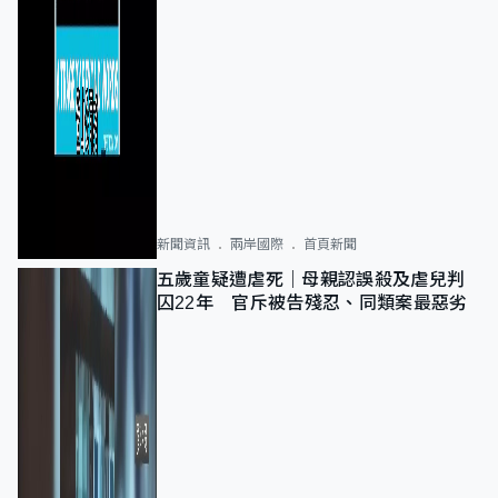
新聞資訊
兩岸國際
首頁新聞
五歲童疑遭虐死｜母親認誤殺及虐兒判
囚22年 官斥被告殘忍、同類案最惡劣