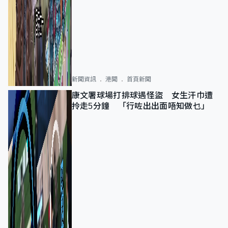
新聞資訊
港聞
首頁新聞
康文署球場打排球遇怪盜 女生汗巾遭
拎走5分鐘 「行咗出出面唔知做乜」