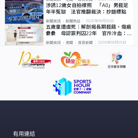
涉誘12歲女自拍祼照 「A0」男捱足
年半冤獄 法官推翻裁決：抄錯標點
2026年08月06日
新聞資訊
新聞熱話
五歲童遭虐死｜解剖揭長期捱餓、傷痕
纍纍 母認罪判囚22年 官斥冷血：同
類案最惡劣
2026年08月05日
新聞資訊
港聞
首頁新聞
有用連結