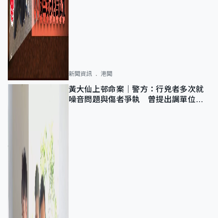
新聞資訊
港聞
黃大仙上邨命案｜警方：行兇者多次就
噪音問題與傷者爭執 曾提出調單位已
獲批