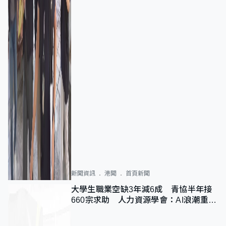
新聞資訊
港聞
首頁新聞
大學生職業空缺3年減6成 青協半年接
660宗求助 人力資源學會：AI浪潮重整
職位需求