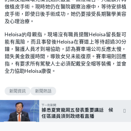
做植皮手術。現時她仍在醫院觀察治療中，等待安排植
皮手術，即使日後手術成功，她仍要接受長期醫學美容
及心理治療。
Heloisa的
母親指，現場沒有職員提醒
Heloisa
留長髮可
能有風險，而且事發後
Heloisa
在賽道上等待超過30分
鐘，醫護人員才到場協助，認為賽車場公司反應太慢，
錯失黃金救援時間，導致女兒未能復原。賽車場則回應
指，有要求所有駕駛人士必須配戴安全帽等裝備，並會
全力協助
Heloisa
康復。
新聞資訊
新聞熱話
下一則新聞
據悉夏寶龍周五發表重要講話 候
任區議員須到政總看直播