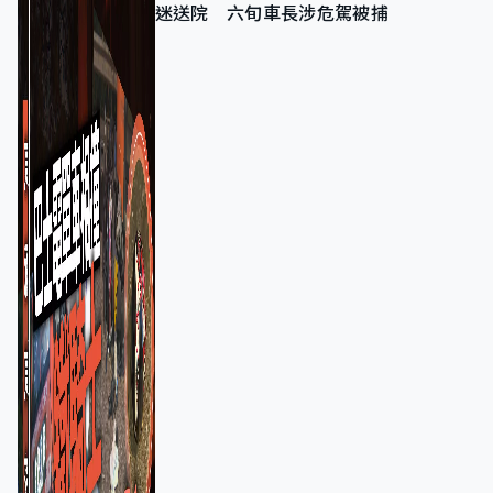
迷送院 六旬車長涉危駕被捕