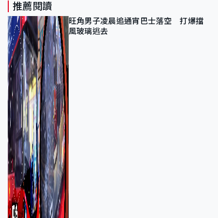
推薦閱讀
旺角男子凌晨追通宵巴士落空 打爆擋
風玻璃逃去