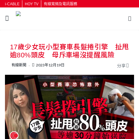
i-CABLE
HOY TV
有線寬頻及電訊服務
返回
17歲少女玩小型賽車長髮捲引擎 扯甩
按輸入鍵開始搜尋
逾80%頭皮 母斥車場沒提醒風險
有線新聞
2023年12月19日
分享