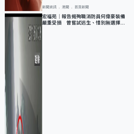
新聞資訊
港聞
首頁新聞
宏福苑｜報告揭殉職消防員何偉豪裝備
嚴重受損 曾嘗試逃生、惜別無選擇下
棄裝備墮樓