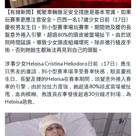
【有線新聞】駕駛車輛做足安全措施是基本常識，如果
玩賽車更應注意安全。巴西一名17歲少女日前（17日）
慶祝男友生日，到小型賽車場玩賽車，期間她及腰的長
髮意外捲入引擎，超過80%的頭皮被當場扯下。由於送
院時間延誤，導致少女頭皮組織壞死，除非進行植皮手
術，否則她餘生都無法再見到自己的頭髮。
涉事少女
Heloisa Cristina Heliodoro日前（17日）應生
日男友的邀請，到小型賽車場享受賽車快感，順道慶祝
生日。長髮及腰的Heloisa在賽車期間，頭髮意外捲入賽
車的引擎，由於拉扯力度強，她超過80%頭皮當場被扯
甩，血肉模糊。救護員在事發後超過30分鐘才到場，為
Heloisa急救。