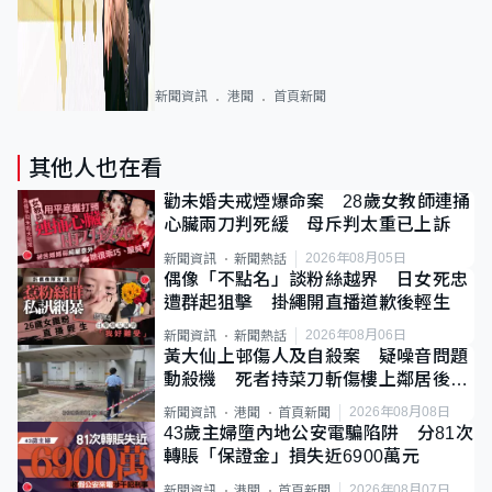
新聞資訊
港聞
首頁新聞
其他人也在看
勸未婚夫戒煙爆命案 28歲女教師連捅
心臟兩刀判死緩 母斥判太重已上訴
2026年08月05日
新聞資訊
新聞熱話
偶像「不點名」談粉絲越界 日女死忠
遭群起狙擊 掛繩開直播道歉後輕生
2026年08月06日
新聞資訊
新聞熱話
黃大仙上邨傷人及自殺案 疑噪音問題
動殺機 死者持菜刀斬傷樓上鄰居後墮
斃
2026年08月08日
新聞資訊
港聞
首頁新聞
43歲主婦墮內地公安電騙陷阱 分81次
轉賬「保證金」損失近6900萬元
2026年08月07日
新聞資訊
港聞
首頁新聞