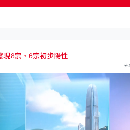
現8宗、6宗初步陽性
分