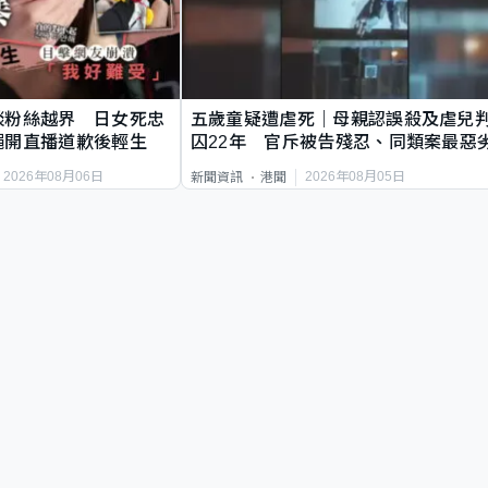
談粉絲越界 日女死忠
五歲童疑遭虐死｜母親認誤殺及虐兒
繩開直播道歉後輕生
囚22年 官斥被告殘忍、同類案最惡
2026年08月06日
2026年08月05日
新聞資訊
港聞