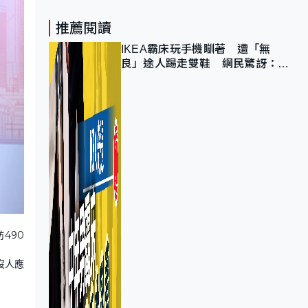
推薦閱讀
IKEA霸床玩手機瞓著 遭「無
良」途人踢走雙鞋 網民驚訝：冇
著襪咁盡！？
490
沒人應