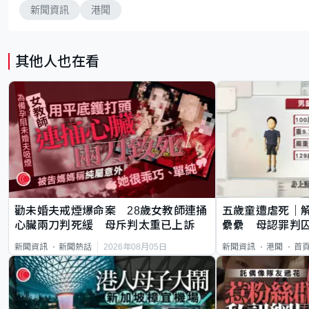
新聞資訊
港聞
其他人也在看
勸未婚夫戒煙爆命案 28歲女教師連捅
五歲童遭虐死｜
心臟兩刀判死緩 母斥判太重已上訴
纍纍 母認罪判囚
類案最惡劣
2026年08月05日
新聞資訊
新聞熱話
新聞資訊
港聞
首