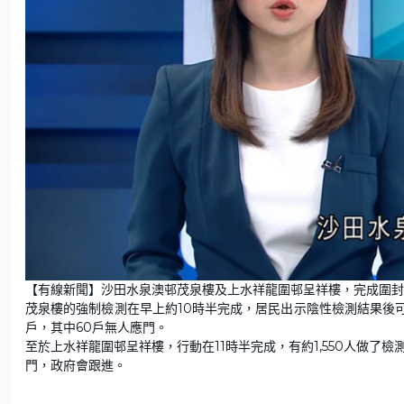
L
U
o
n
【有線新聞】沙田水泉澳邨茂泉樓及上水祥龍圍邨呈祥樓，完成圍封
a
m
d
u
茂泉樓的強制檢測在早上約10時半完成，居民出示陰性檢測結果後可離
e
t
d
e
:
戶，其中60戶無人應門。
7
4
至於上水祥龍圍邨呈祥樓，行動在11時半完成，有約1,550人做了檢
.
0
門，政府會跟進。
1
%