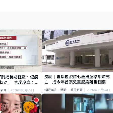
流感｜曾接種疫苗七歲男童染甲流死
解剖揭長期捱餓、傷痕
亡 成今年首宗兒童感染離世個案
22年 官斥冷血：同
2026年08月04日
新聞資訊
港聞
首頁新聞
2026年08月05日
頁新聞