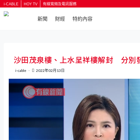
i-CABLE
HOY TV
有線寬頻及電訊服務
新聞
財經
特約內容
沙田茂泉樓、上水呈祥樓解封 分別發
i-cable
2022年02月13日