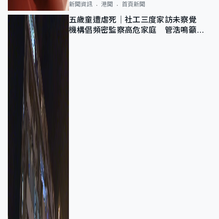
新聞資訊
港聞
首頁新聞
五歲童遭虐死｜社工三度家訪未察覺
機構倡頻密監察高危家庭 管浩鳴籲加
強跨部門協作