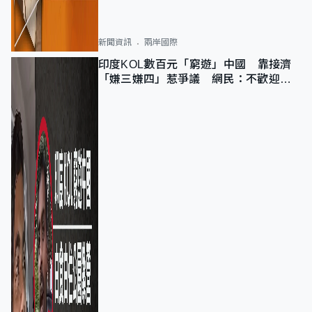
新聞資訊
兩岸國際
印度KOL數百元「窮遊」中國 靠接濟
「嫌三嫌四」惹爭議 網民：不歡迎劣
質旅客