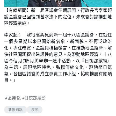
L
U
o
n
【有線新聞】新一屆區議會任期展開，行政長官李家超
a
m
d
u
說區議會已回復到基本法下的定位，未來會討論推動地
e
t
d
e
:
區經濟措施。
8
9
.
李家超：「我很高興見到新一屆十八區區議會，在就任
5
5
一個多星期以來已開始新氣象、新面貌。不再泛政治
%
化，專注務實，區議員積極發言，在推動地區經濟、解
決社區問題提出建設性的意見。為帶動地區經濟，十八
區今個月到5月將舉辦一連串活動，以『日夜都繽紛』
為主題，展現地區特色，弘揚傳統文化，帶動節日氣
氛，各個區議會將成立專責工作小組，協助推展有關項
目。」
區議會
日夜都繽紛
新聞資訊
港聞