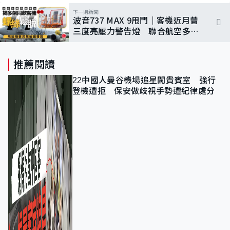
下一則新聞
波音737 MAX 9甩門｜客機近月曾
三度亮壓力警告燈 聯合航空多架
MAX 9螺絲鬆脫
推薦閱讀
22中國人曼谷機場追星闖貴賓室 強行
登機遭拒 保安做歧視手勢遭紀律處分