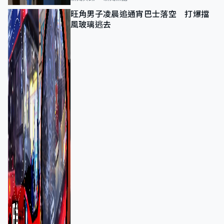
旺角男子凌晨追通宵巴士落空 打爆擋
風玻璃逃去