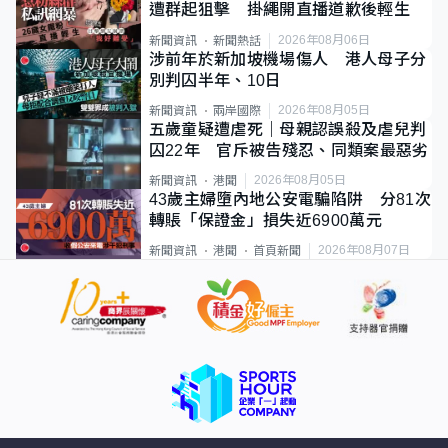
遭群起狙擊 掛繩開直播道歉後輕生
2026年08月06日
新聞資訊
新聞熱話
涉前年於新加坡機場傷人 港人母子分
別判囚半年、10日
2026年08月05日
新聞資訊
兩岸國際
五歲童疑遭虐死｜母親認誤殺及虐兒判
囚22年 官斥被告殘忍、同類案最惡劣
2026年08月05日
新聞資訊
港聞
43歲主婦墮內地公安電騙陷阱 分81次
轉賬「保證金」損失近6900萬元
2026年08月07日
新聞資訊
港聞
首頁新聞