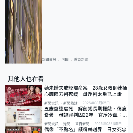
新聞資訊
港聞
首頁新聞
其他人也在看
勸未婚夫戒煙爆命案 28歲女教師連捅
心臟兩刀判死緩 母斥判太重已上訴
2026年08月05日
新聞資訊
新聞熱話
五歲童遭虐死｜解剖揭長期捱餓、傷痕
纍纍 母認罪判囚22年 官斥冷血：同
類案最惡劣
2026年08月05日
新聞資訊
港聞
首頁新聞
偶像「不點名」談粉絲越界 日女死忠