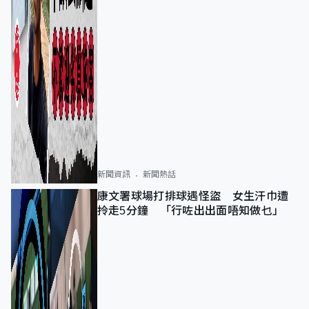
新聞資訊
新聞熱話
康文署球場打排球遇怪盜 女生汗巾遭
拎走5分鐘 「行咗出出面唔知做乜」