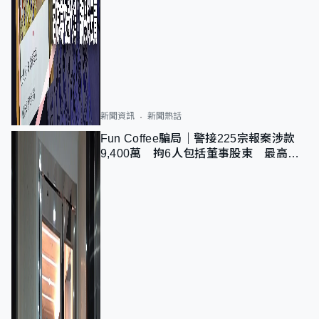
新聞資訊
新聞熱話
Fun Coffee騙局｜警接225宗報案涉款
9,400萬 拘6人包括董事股東 最高金
額一宗涉近千萬