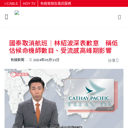
i-CABLE
HOY TV
有線寬頻及電訊服務
返回
國泰取消航班｜林紹波深表歉意 稱低
按輸入鍵開始搜尋
估候命機師數目、受流感高峰期影響
有線新聞
2024年01月11日
分享