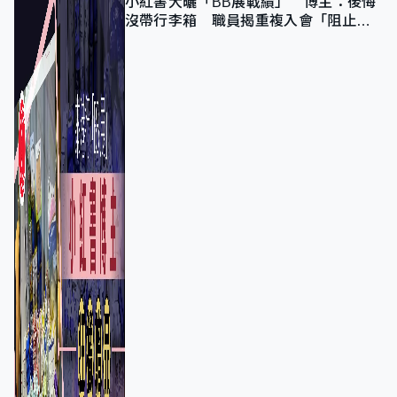
小紅書大曬「BB展戰績」 博主：後悔
沒帶行李箱 職員揭重複入會「阻止唔
到」