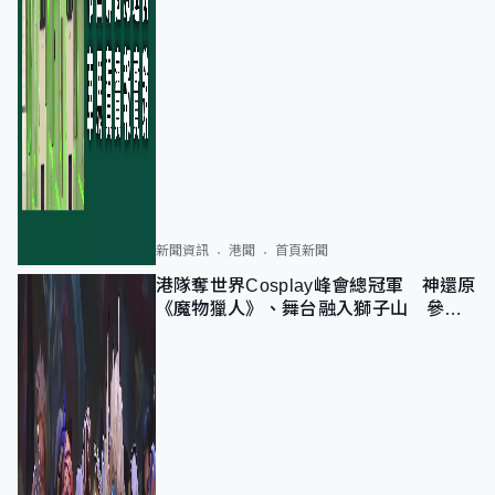
新聞資訊
港聞
首頁新聞
港隊奪世界Cosplay峰會總冠軍 神還原
《魔物獵人》、舞台融入獅子山 參賽
者：讓大家認識香港