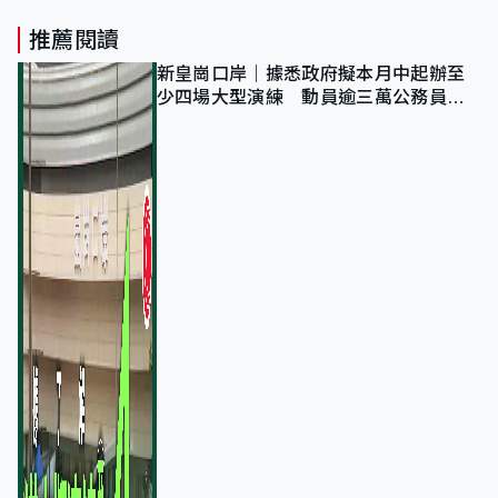
推薦閱讀
新皇崗口岸｜據悉政府擬本月中起辦至
少四場大型演練 動員逾三萬公務員人
次測試