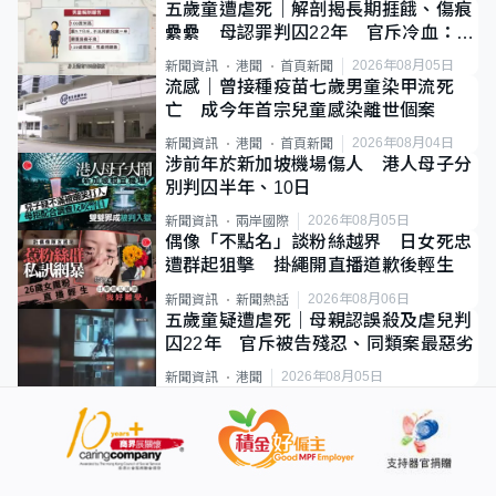
五歲童遭虐死｜解剖揭長期捱餓、傷痕
纍纍 母認罪判囚22年 官斥冷血：同
類案最惡劣
2026年08月05日
新聞資訊
港聞
首頁新聞
流感｜曾接種疫苗七歲男童染甲流死
亡 成今年首宗兒童感染離世個案
2026年08月04日
新聞資訊
港聞
首頁新聞
涉前年於新加坡機場傷人 港人母子分
別判囚半年、10日
2026年08月05日
新聞資訊
兩岸國際
偶像「不點名」談粉絲越界 日女死忠
遭群起狙擊 掛繩開直播道歉後輕生
2026年08月06日
新聞資訊
新聞熱話
五歲童疑遭虐死｜母親認誤殺及虐兒判
囚22年 官斥被告殘忍、同類案最惡劣
2026年08月05日
新聞資訊
港聞