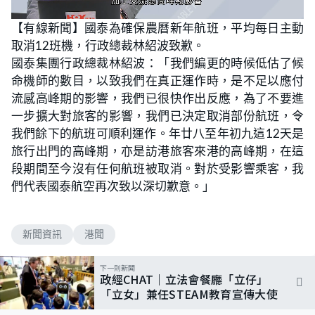
L
U
o
n
【有線新聞】國泰為確保農曆新年航班，平均每日主動
a
m
d
u
取消12班機，行政總裁林紹波致歉。
e
t
d
e
:
國泰集團行政總裁林紹波：「我們編更的時候低估了候
3
4
命機師的數目，以致我們在真正運作時，是不足以應付
.
4
流感高峰期的影響，我們已很快作出反應，為了不要進
8
%
一步擴大對旅客的影響，我們已決定取消部份航班，令
我們餘下的航班可順利運作。年廿八至年初九這12天是
旅行出門的高峰期，亦是訪港旅客來港的高峰期，在這
段期間至今沒有任何航班被取消。對於受影響乘客，我
們代表國泰航空再次致以深切歉意。」
新聞資訊
港聞
下一則新聞
政經CHAT｜立法會餐廳「立仔」
「立女」兼任STEAM教育宣傳大使