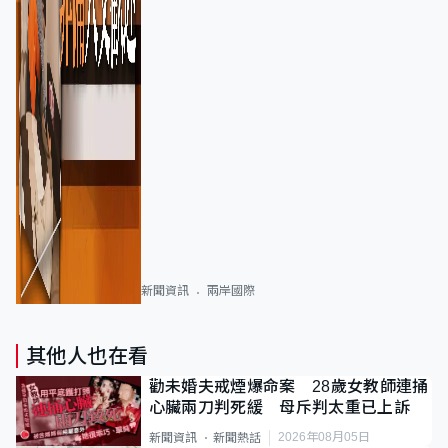
新聞資訊
兩岸國際
其他人也在看
勸未婚夫戒煙爆命案 28歲女教師連捅
心臟兩刀判死緩 母斥判太重已上訴
2026年08月05日
新聞資訊
新聞熱話