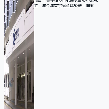
流感｜曾接種疫苗七歲男童染甲流死
亡 成今年首宗兒童感染離世個案