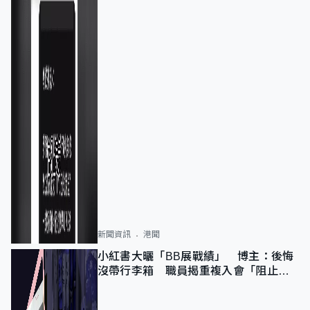
新聞資訊
港聞
小紅書大曬「BB展戰績」 博主：後悔
沒帶行李箱 職員揭重複入會「阻止唔
到」