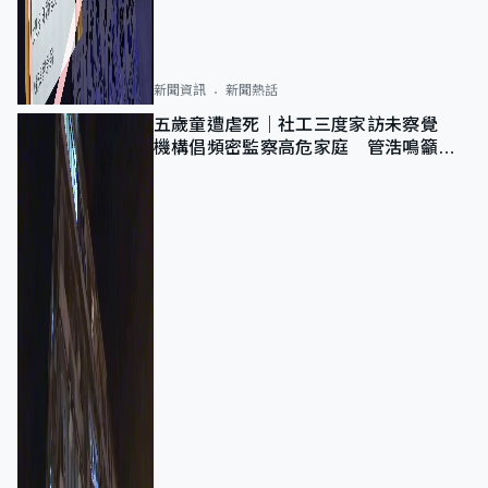
新聞資訊
新聞熱話
五歲童遭虐死｜社工三度家訪未察覺
機構倡頻密監察高危家庭 管浩鳴籲加
強跨部門協作