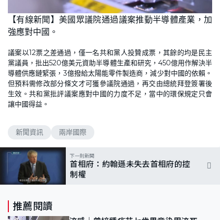
L
U
o
n
【有線新聞】美國眾議院通過議案推動半導體產業，加
a
m
d
u
強應對中國。
e
t
d
e
:
1
議案以12票之差通過，僅一名共和黨人投贊成票，其餘的均是民主
0
0
黨議員，批出520億美元資助半導體生產和研究，450億用作解決半
.
0
導體供應鏈緊張，3億撥給太陽能零件製造商，減少對中國的依賴。
0
但預料需修改部分條文才可獲參議院通過，再交由總統拜登簽署後
%
生效。共和黨批評議案應對中國的力度不足，當中的環保規定只會
讓中國得益。
新聞資訊
兩岸國際
下一則新聞
首相府：約翰遜未失去首相府的控
制權
推薦閱讀