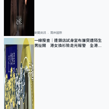
新聞資訊
兩岸國際
一線搜查｜連鎖店試身室布簾突遭陌生
男扯開 港女換衫險走光報警 全港分
店急換實體門