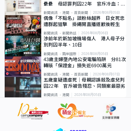
纍纍 母認罪判囚22年 官斥冷血：同
類案最惡劣
2026年08月05日
新聞資訊
港聞
首頁新聞
偶像「不點名」談粉絲越界 日女死忠
遭群起狙擊 掛繩開直播道歉後輕生
2026年08月06日
新聞資訊
新聞熱話
涉前年於新加坡機場傷人 港人母子分
別判囚半年、10日
2026年08月05日
新聞資訊
兩岸國際
43歲主婦墮內地公安電騙陷阱 分81次
轉賬「保證金」損失近6900萬元
2026年08月07日
新聞資訊
港聞
首頁新聞
五歲童疑遭虐死｜母親認誤殺及虐兒判
囚22年 官斥被告殘忍、同類案最惡劣
2026年08月05日
新聞資訊
港聞