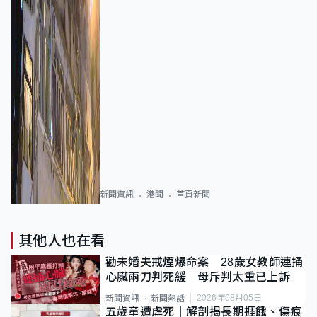
新聞資訊
港聞
首頁新聞
其他人也在看
勸未婚夫戒煙爆命案 28歲女教師連捅
心臟兩刀判死緩 母斥判太重已上訴
2026年08月05日
新聞資訊
新聞熱話
五歲童遭虐死｜解剖揭長期捱餓、傷痕