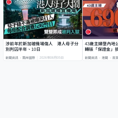
涉前年於新加坡機場傷人 港人母子分
43歲主婦墮內地
別判囚半年、10日
轉賬「保證金」損
2026年08月05日
新聞資訊
兩岸國際
新聞資訊
港聞
首