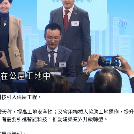
L
o
科技引入建屋工程。
a
d
e
d
:
駛天秤，提高工地安全性；又會用機械人協助工地運作，提
1
0
0
，有需要引進智能科技，推動建築業界升級轉型。
.
0
0
%
於屋邨管理。