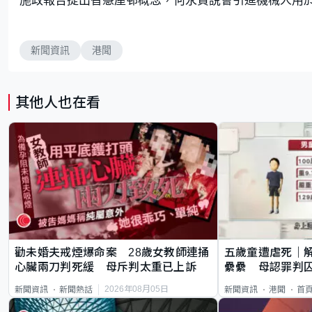
新聞資訊
港聞
其他人也在看
勸未婚夫戒煙爆命案 28歲女教師連捅
五歲童遭虐死｜
心臟兩刀判死緩 母斥判太重已上訴
纍纍 母認罪判囚
類案最惡劣
2026年08月05日
新聞資訊
新聞熱話
新聞資訊
港聞
首