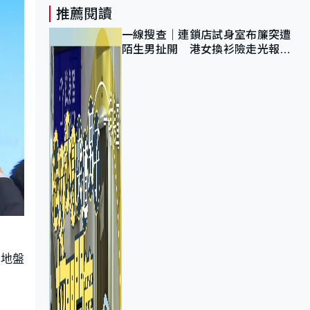
推薦閱讀
一線搜查｜連鎖店試身室布簾突遭
陌生男扯開 港女換衫險走光報
警 全港分店急換實體門
升地盤