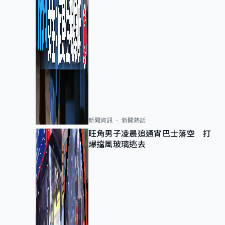
新聞資訊
新聞熱話
旺角男子凌晨追通宵巴士落空 打
爆擋風玻璃逃去