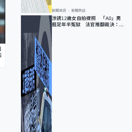
新聞資訊
新聞熱話
涉誘12歲女自拍祼照 「A0」男
捱足年半冤獄 法官推翻裁決：抄
錯標點
判
劣