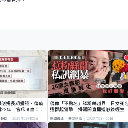
解剖揭長期捱餓、傷痕
偶像「不點名」談粉絲越界 日女死
22年 官斥冷血：同
遭群起狙擊 掛繩開直播道歉後輕生
2026年08月05日
2026年08月06日
頁新聞
新聞資訊
新聞熱話