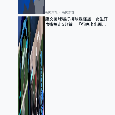
新聞資訊
新聞熱話
康文署球場打排球遇怪盜 女生汗
巾遭拎走5分鐘 「行咗出出面唔
知做乜」