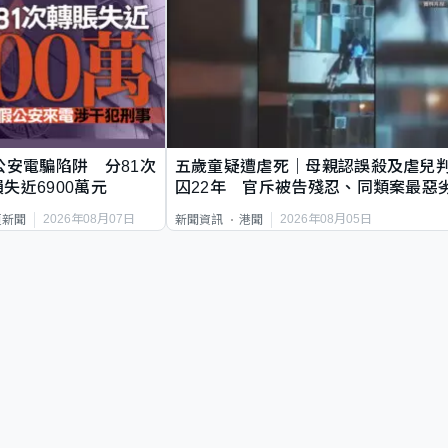
公安電騙陷阱 分81次
五歲童疑遭虐死｜母親認誤殺及虐兒
失近6900萬元
囚22年 官斥被告殘忍、同類案最惡
2026年08月07日
2026年08月05日
頁新聞
新聞資訊
港聞