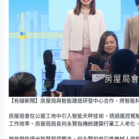
U
n
【有線新聞】房屋局與智能建造研發中心合作，將智能
m
u
t
e
房屋局會在公屋工地中引入智能天秤技術，透過遙控駕
工作效率。房屋局局長何永賢指傳統建築行業工人老化
施政報告提出智慧屋邨概念，何永賢說會引進機械人用