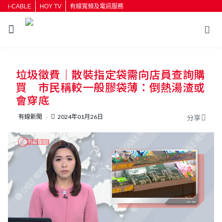
i-CABLE
HOY TV
有線寬頻及電訊服務
返回
垃圾徵費｜散裝指定袋需向店員查詢購
按輸入鍵開始搜尋
買 市民稱較一般膠袋薄：倒熱湯渣或
會穿底
有線新聞
2024年01月26日
分享