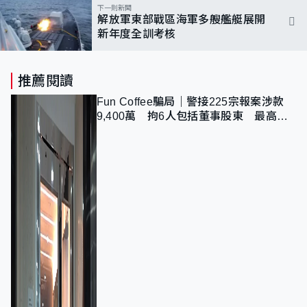
下一則新聞
解放軍東部戰區海軍多艘艦艇展開
新年度全訓考核
推薦閱讀
Fun Coffee騙局｜警接225宗報案涉款
9,400萬 拘6人包括董事股東 最高金
額一宗涉近千萬