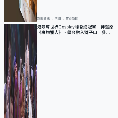
新聞資訊
港聞
首頁新聞
港隊奪世界Cosplay峰會總冠軍 神還原
《魔物獵人》、舞台融入獅子山 參賽
者：讓大家認識香港