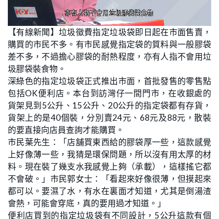
L
U
o
n
【有線新聞】垃圾徵費指定垃圾袋即日起在市面售賣，
a
m
d
u
購買的市民不多。有市民感覺指定袋的質料與一般膠袋
e
t
d
e
:
差不多，不過擔心膠袋的耐熱程度，亦有人指不會用垃
2
0
圾膠袋裝食物。
.
1
深綠色的指定垃圾袋正式推出市面，首批發售的零售點
3
%
包括OK便利店。本台到訪灣仔一間門市，在收銀處的
貨架見到5公升、15公升、20公升的指定袋都有存貨，
貨架上的是40個裝，分別賣24元、68元及88元，散裝
的要直接向店員查詢才能購買。
市民葉先生：「店舖買東西給的膠袋厚一些，這款感覺
上好像薄一些，我猜是環保問題，所以沒有用太厚的材
料。現在裝了幾支水我感覺上夠（承載），這樣搖它都
不會破。」市民郭女士：「看起來好像很薄，但摸起來
都可以。要濕了水，有水在裏面才知道，尤其是倒湯渣
會熱，可能會穿底，真的要用過才知道。」
便利店買到的指定垃圾袋有不同設計，5公升這款有個