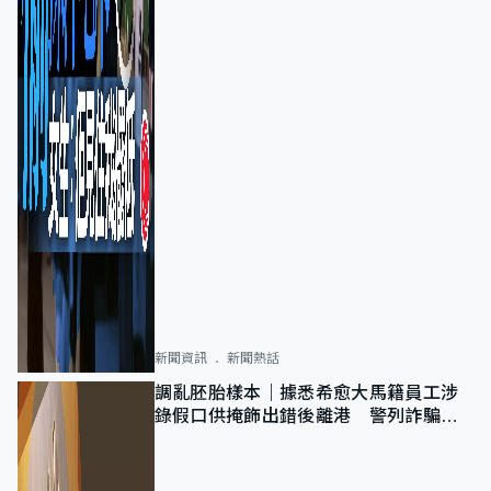
新聞資訊
新聞熱話
調亂胚胎樣本｜據悉希愈大馬籍員工涉
錄假口供掩飾出錯後離港 警列詐騙
正通緝在逃人士