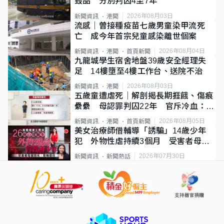
毀品 分別判囚4至7年
2026年08月03日
新聞資訊
港聞
流感｜曾接種疫苗七歲男童染甲流死
亡 成今年首宗兒童感染離世個案
2026年08月04日
新聞資訊
港聞
首頁新聞
九龍城學生宿舍地盤39歲安全經理失
足 14樓墮至4樓工作台、送院不治
2026年08月03日
新聞資訊
港聞
五歲童遭虐死｜解剖揭長期捱餓、傷痕
纍纍 母認罪判囚22年 官斥冷血：同
類案最惡劣
2026年08月05日
新聞資訊
港聞
首頁新聞
美女治療師借輔導「誘騙」14歲少年
犯 外物性虐持續3個月 受害者母：
要保護其他人
2026年07月30日
新聞資訊
新聞熱話