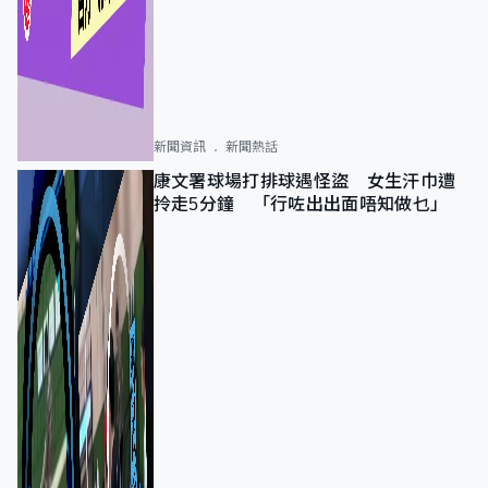
新聞資訊
新聞熱話
康文署球場打排球遇怪盜 女生汗巾遭
拎走5分鐘 「行咗出出面唔知做乜」