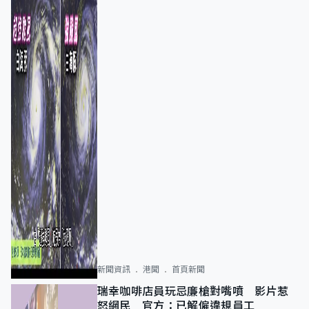
新聞資訊
港聞
首頁新聞
瑞幸咖啡店員玩忌廉槍對嘴噴 影片惹
怒網民 官方：已解僱違規員工