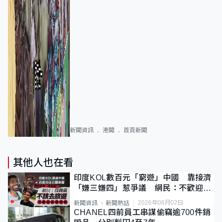
新聞資訊
港聞
首頁新聞
其他人也在看
印度KOL數百元「窮遊」中國 靠接濟
「嫌三嫌四」惹爭議 網民：不歡迎劣
質旅客
2026年08月02日
新聞資訊
新聞熱話
CHANEL四前員工串謀偷竊逾700件銷