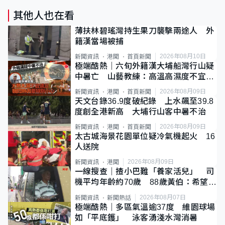
其他人也在看
薄扶林碧瑤灣持生果刀襲擊兩途人 外
籍漢當場被捕
2026年08月10日
新聞資訊
港聞
首頁新聞
極端酷熱｜六旬外籍漢大埔船灣行山疑
中暑亡 山藝教練：高溫高濕度不宜遠
足
2026年08月09日
新聞資訊
港聞
首頁新聞
天文台錄36.9度破紀錄 上水飆至39.8
度創全港新高 大埔行山客中暑不治
2026年08月09日
新聞資訊
港聞
首頁新聞
太古城海景花園單位疑冷氣機起火 16
人送院
2026年08月09日
新聞資訊
港聞
一線搜查｜揸小巴難「養家活兒」 司
機平均年齡約70歲 88歲黃伯：希望一
直揸落去
2026年08月07日
新聞資訊
新聞熱話
極端酷熱｜多區氣溫逾37度 維園球場
如「平底鑊」 泳客湧淺水灣消暑