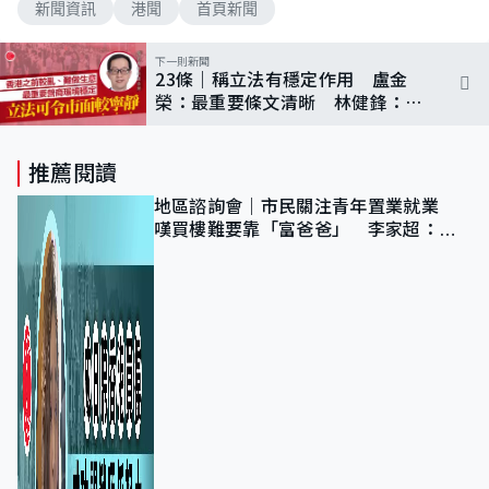
新聞資訊
港聞
首頁新聞
下一則新聞
23條｜稱立法有穩定作用 盧金
榮：最重要條文清晰 林健鋒：不
怕影響外資來港
推薦閱讀
地區諮詢會｜市民關注青年置業就業
嘆買樓難要靠「富爸爸」 李家超：北
都將提供更多空間