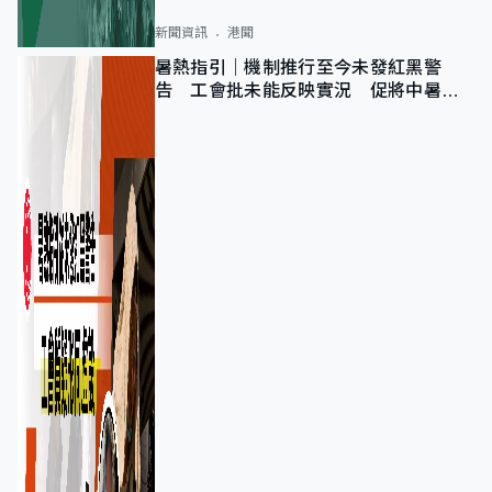
新聞資訊
港聞
暑熱指引｜機制推行至今未發紅黑警
告 工會批未能反映實況 促將中暑列
為職業病