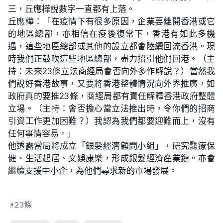
三，丘應樺說數字一直都有上落。
丘應樺：「在疫情下有很多原因，企業要離開香港或它
的地區總部，亦相信在疫後復常下，香港有如此多機
遇，這些地區總部或其他的設立都會陸續回流香港。現
時我們正鼓吹這些地區總部，盡力招引他們回港。（主
持：未來23條立法商經局會否向外多作解說？）當然我
們說好香港故事，又要將香港整體情況向外界推廣，如
政府真的要推23條，商經局都有責任解釋香港政府整體
立場。（主持：會否擔心當立法推出時，令你們的招商
引資工作更加困難？）我認為我們都要迎難而上，沒有
任何事情容易。」
他透露當局將成立「銀髮經濟顧問小組」，研究醫療保
健、生活起居、文娛康樂，形成銀髮經濟產業鏈。亦會
繼續支援中小企，為他們尋求新的市場發展。
23條