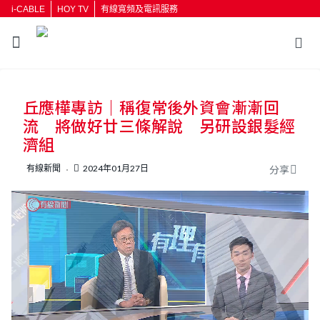
i-CABLE
HOY TV
有線寬頻及電訊服務
返回
丘應樺專訪｜稱復常後外資會漸漸回
按輸入鍵開始搜尋
流 將做好廿三條解說 另研設銀髮經
濟組
有線新聞
2024年01月27日
分享