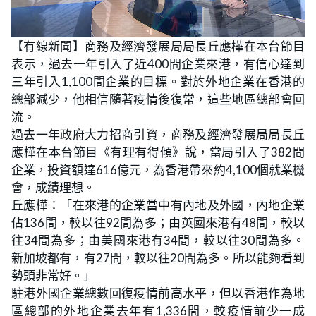
L
U
o
n
【有線新聞】商務及經濟發展局局長丘應樺在本台節目
a
m
d
u
表示，過去一年引入了近400間企業來港，有信心達到
e
t
d
e
:
三年引入1,100間企業的目標。對於外地企業在香港的
3
0
總部減少，他相信隨著疫情後復常，這些地區總部會回
.
9
流。
7
%
過去一年政府大力招商引資，商務及經濟發展局局長丘
應樺在本台節目《有理有得傾》說，當局引入了382間
企業，投資額達616億元，為香港帶來約4,100個就業機
會，成績理想。
丘應樺：「在來港的企業當中有內地及外國，內地企業
佔136間，較以往92間為多；由英國來港有48間，較以
往34間為多；由美國來港有34間，較以往30間為多。
新加坡都有，有27間，較以往20間為多。所以能夠看到
勢頭非常好。」
駐港外國企業總數回復疫情前高水平，但以香港作為地
區總部的外地企業去年有1,336間，較疫情前少一成