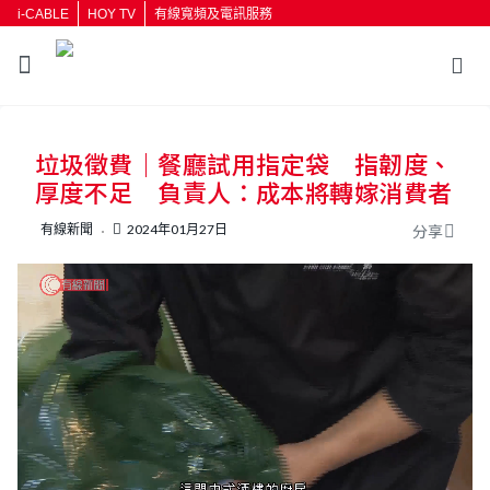
i-CABLE
HOY TV
有線寬頻及電訊服務
返回
垃圾徵費｜餐廳試用指定袋 指韌度、
按輸入鍵開始搜尋
厚度不足 負責人：成本將轉嫁消費者
有線新聞
2024年01月27日
分享