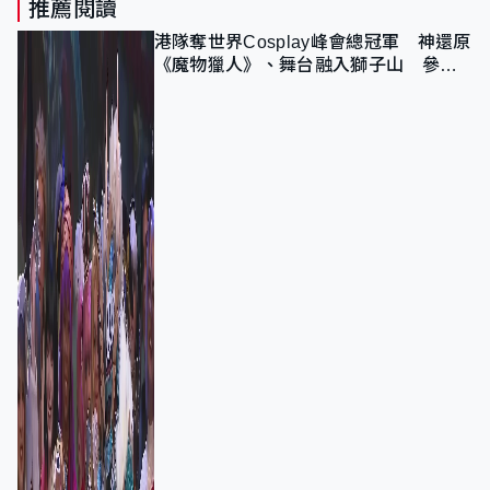
推薦閱讀
港隊奪世界Cosplay峰會總冠軍 神還原
《魔物獵人》、舞台融入獅子山 參賽
者：讓大家認識香港