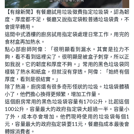
L
U
o
n
【有線新聞】有餐廳試用垃圾徵費指定垃圾袋，認為韌
a
m
d
u
度、厚度都不足，餐廳又說指定袋較普通垃圾袋貴，不
e
t
d
e
:
會提早轉用。
2
3
這間中式酒樓的廚房試用指定袋處理日常工作，用完的
.
2
食材盒再加熱水。
6
%
點心部廚師阿偉：「很明顯看到漏水。其實是拉力不
夠，看不看到這裡尖了。很明顯是被盒子刺穿，所以正
如我說，它的韌度和厚度不夠。」常用的黑色垃圾袋同
樣裝了熱水和紙盒，但就沒有穿透。阿偉：「始終有個
厚度，看到是很結實。」
除了熱湯，廚房還有很多奇形怪狀的垃圾。垃圾袋體積
小了，他們擔心換得更頻繁，增加工作量。
這個廚房常用的黑色垃圾袋容量有170公升，比起這個
100公升，容量最大的政府指定袋大超過一半。容量小
了外，成本亦會增加。他們現時使用的垃圾袋每個1
元，容量最大的政府指定袋要11元，餐廳指成本最後會
轉嫁消費者。