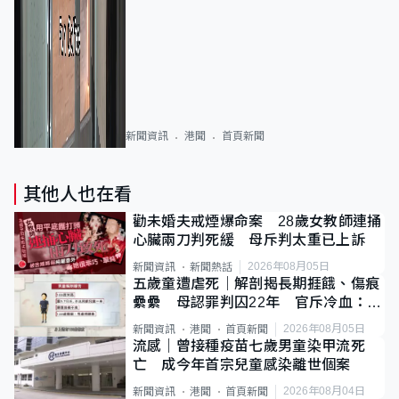
新聞資訊
港聞
首頁新聞
其他人也在看
勸未婚夫戒煙爆命案 28歲女教師連捅
心臟兩刀判死緩 母斥判太重已上訴
2026年08月05日
新聞資訊
新聞熱話
五歲童遭虐死｜解剖揭長期捱餓、傷痕
纍纍 母認罪判囚22年 官斥冷血：同
類案最惡劣
2026年08月05日
新聞資訊
港聞
首頁新聞
流感｜曾接種疫苗七歲男童染甲流死
亡 成今年首宗兒童感染離世個案
2026年08月04日
新聞資訊
港聞
首頁新聞