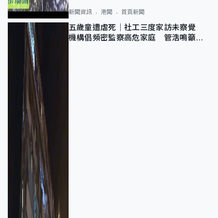
新聞資訊
港聞
首頁新聞
五歲童遭虐死｜社工三度家訪未察覺
機構倡頻密監察高危家庭 管浩鳴籲加
強跨部門協作