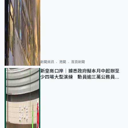
新聞資訊
港聞
首頁新聞
新皇崗口岸｜據悉政府擬本月中起辦至
少四場大型演練 動員逾三萬公務員人
次測試