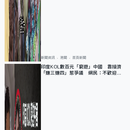
新聞資訊
港聞
首頁新聞
印度KOL數百元「窮遊」中國 靠接濟
「嫌三嫌四」惹爭議 網民：不歡迎劣
質旅客