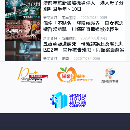
涉前年於新加坡機場傷人 港人母子分
別判囚半年、10日
2026年08月05日
新聞資訊
兩岸國際
偶像「不點名」談粉絲越界 日女死忠
遭群起狙擊 掛繩開直播道歉後輕生
2026年08月06日
新聞資訊
新聞熱話
五歲童疑遭虐死｜母親認誤殺及虐兒判
囚22年 官斥被告殘忍、同類案最惡劣
2026年08月05日
新聞資訊
港聞