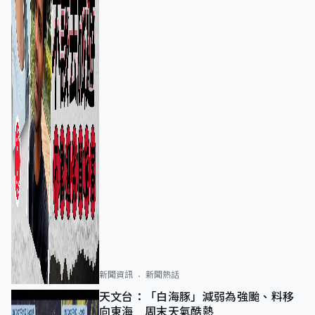
新聞資訊
新聞熱話
天文台：「白海豚」減弱為強颱、料移
向東海 周末天氣酷熱