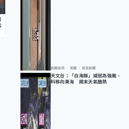
判
劣
新聞資訊
港聞
首頁新聞
天文台：「白海豚」減弱為強颱、
料移向東海 周末天氣酷熱