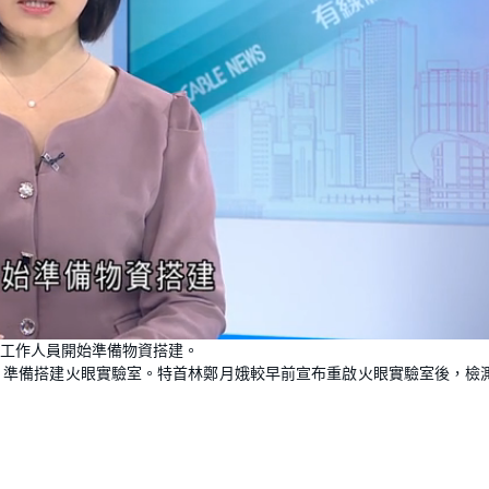
L
o
工作人員開始準備物資搭建。
a
d
，準備搭建火眼實驗室。特首林鄭月娥較早前宣布重啟火眼實驗室後，檢
e
d
:
1
0
0
.
0
0
%