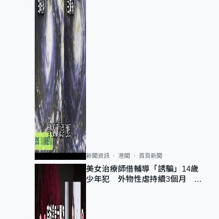
新聞資訊
港聞
首頁新聞
美女治療師借輔導「誘騙」14歲
少年犯 外物性虐持續3個月 受
害者母：要保護其他人