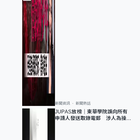
新聞資訊
新聞熱話
JUPAS放榜｜東華學院誤向所有
申請人發送取錄電郵 涉人為操作
疏忽、影響11,139人