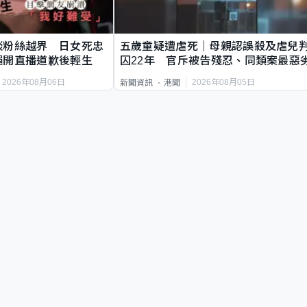
談粉絲越界 日女死忠
五歲童疑遭虐死｜母親認誤殺及虐兒
繩開直播道歉後輕生
囚22年 官斥被告殘忍、同類案最惡
2026年08月06日
2026年08月05日
新聞資訊
港聞