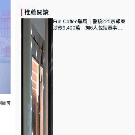
推薦閱讀
Fun Coffee騙局｜警接225宗報案
涉款9,400萬 拘6人包括董事股
東 最高金額一宗涉近千萬
測量可