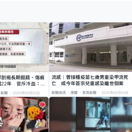
流感｜曾接種疫苗七歲男童染甲流死
解剖揭長期捱餓、傷痕
亡 成今年首宗兒童感染離世個案
22年 官斥冷血：同
2026年08月04日
新聞資訊
港聞
首頁新聞
2026年08月05日
頁新聞