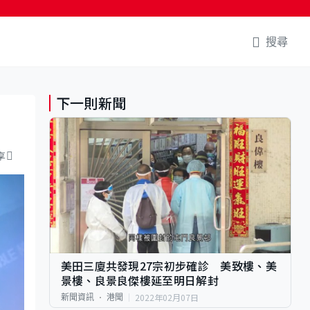
搜尋
下一則新聞
享
美田三廈共發現27宗初步確診 美致樓、美
景樓、良景良傑樓延至明日解封
2022年02月07日
新聞資訊
港聞