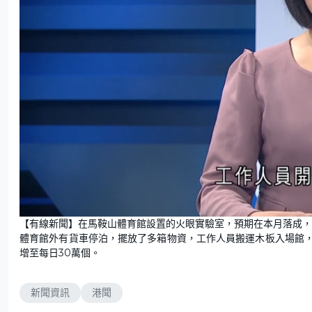
U
n
【有線新聞】在馬鞍山體育館設置的火眼實驗室，預期在本月落成，
m
u
體育館外有貨車停泊，擺放了多箱物資，工作人員搬運木板入場館
t
e
增至每日30萬個。
新聞資訊
港聞