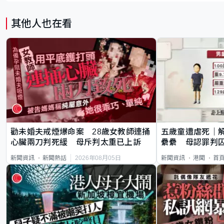
其他人也在看
勸未婚夫戒煙爆命案 28歲女教師連捅
五歲童遭虐死｜
心臟兩刀判死緩 母斥判太重已上訴
纍纍 母認罪判囚
類案最惡劣
2026年08月05日
新聞資訊
新聞熱話
新聞資訊
港聞
首