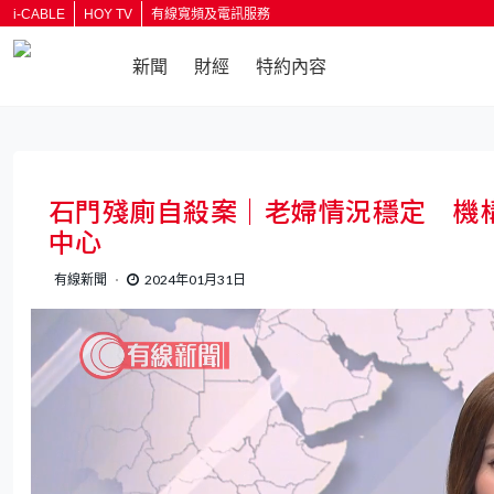
i-CABLE
HOY TV
有線寬頻及電訊服務
新聞
財經
特約內容
石門殘廁自殺案｜老婦情況穩定 機
中心
有線新聞
2024年01月31日