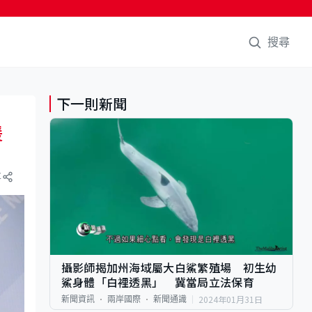
搜尋
下一則新聞
援
享
攝影師揭加州海域屬大白鯊繁殖場 初生幼
鯊身體「白裡透黑」 冀當局立法保育
2024年01月31日
新聞資訊
兩岸國際
新聞通識