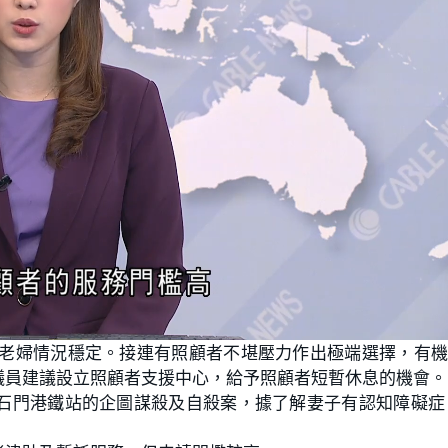
歲老婦情況穩定。接連有照顧者不堪壓力作出極端選擇，有
議員建議設立照顧者支援中心，給予照顧者短暫休息的機會。
石門港鐵站的企圖謀殺及自殺案，據了解妻子有認知障礙症