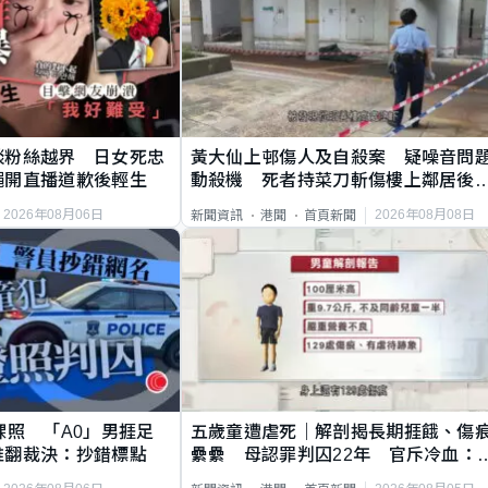
談粉絲越界 日女死忠
黃大仙上邨傷人及自殺案 疑噪音問
繩開直播道歉後輕生
動殺機 死者持菜刀斬傷樓上鄰居後
斃
2026年08月06日
2026年08月08日
新聞資訊
港聞
首頁新聞
祼照 「A0」男捱足
五歲童遭虐死｜解剖揭長期捱餓、傷
推翻裁決：抄錯標點
纍纍 母認罪判囚22年 官斥冷血：
類案最惡劣