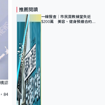
推薦閱讀
一線搜查｜市民買教練堂失近
$200萬 美容、健身預繳合約擬
設冷靜期 業界憂退款計法對商戶
不公
機構認
，84