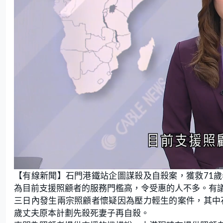
L
U
o
n
【有線新聞】石門港鐵站企圖謀殺及自殺案，獲救71
a
m
d
u
e
t
為目前支援照顧者的服務門檻高，令受惠的人不多。有
d
e
:
三日內發生兩宗照顧者懷疑因為壓力輕生的案件，其中
2
1
.
歲丈夫原本計劃先殺死妻子再自殺。
5
8
%