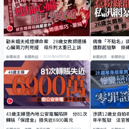
勸未婚夫戒煙爆命案 28歲女教師連捅
偶像「不點名」
心臟兩刀判死緩 母斥判太重已上訴
遭群起狙擊 掛
2026年08月05日
新聞資訊
新聞熱話
新聞資訊
新聞熱話
43歲主婦墮內地公安電騙陷阱 分81次
涉誘12歲女自拍
轉賬「保證金」損失近6900萬元
年半冤獄 法官