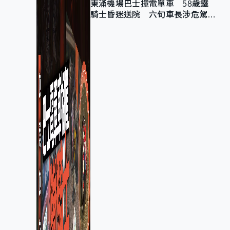
東涌機場巴士撞電單車 58歲鐵
騎士昏迷送院 六旬車長涉危駕被
捕