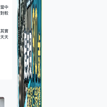
上當中
相對較
，其實
則天天