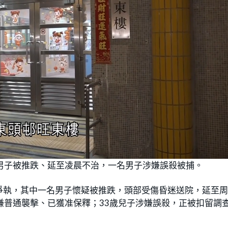
L
o
男子被推跌、延至凌晨不治，一名男子涉嫌誤殺被捕。
a
d
e
d
:
爭執，其中一名男子懷疑被推跌，頭部受傷昏迷送院，延至
1
0
0
嫌普通襲擊、已獲准保釋；33歲兒子涉嫌誤殺，正被扣留調
.
0
0
%