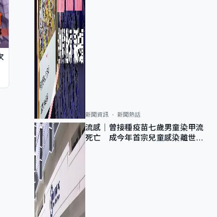
次
新聞資訊
新聞熱話
流感｜曾接種疫苗七歲男童染甲流
死亡 成今年首宗兒童感染離世個
案