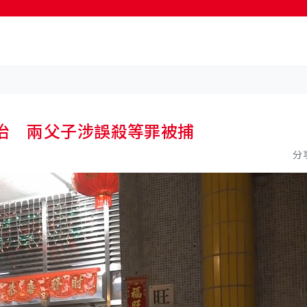
按輸入鍵開始搜尋
治 兩父子涉誤殺等罪被捕
分