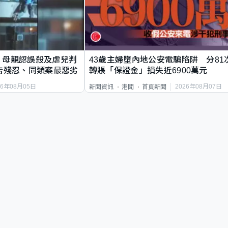
｜母親認誤殺及虐兒判
43歲主婦墮內地公安電騙陷阱 分81
告殘忍、同類案最惡劣
轉賬「保證金」損失近6900萬元
26年08月05日
2026年08月07日
新聞資訊
港聞
首頁新聞