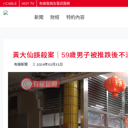
i-CABLE
HOY TV
有線寬頻及電訊服務
新聞
財經
特約內容
返回
黃大仙誤殺案｜59歲男子被推跌後不
有線新聞
2024年01月31日