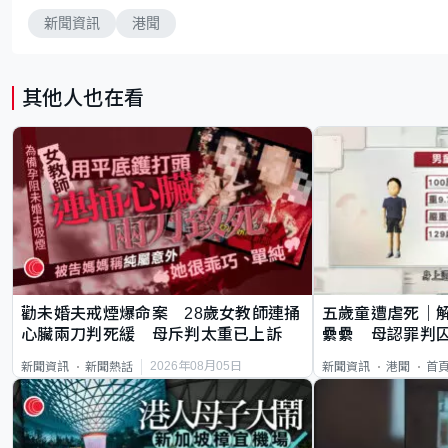
新聞資訊
港聞
其他人也在看
勸未婚夫戒煙爆命案 28歲女教師連捅
五歲童遭虐死｜
心臟兩刀判死緩 母斥判太重已上訴
纍纍 母認罪判囚
類案最惡劣
2026年08月05日
新聞資訊
新聞熱話
新聞資訊
港聞
首