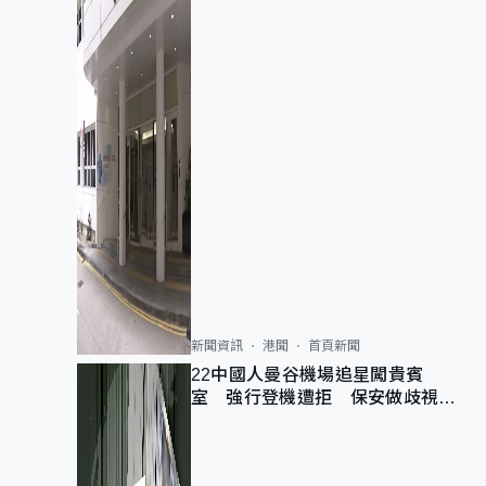
新聞資訊
港聞
首頁新聞
22中國人曼谷機場追星闖貴賓
室 強行登機遭拒 保安做歧視手
勢遭紀律處分