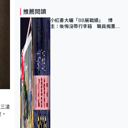
推薦閱讀
小紅書大曬「BB展戰績」 博
主：後悔沒帶行李箱 職員揭重複
入會「阻止唔到」
周三凌
查。