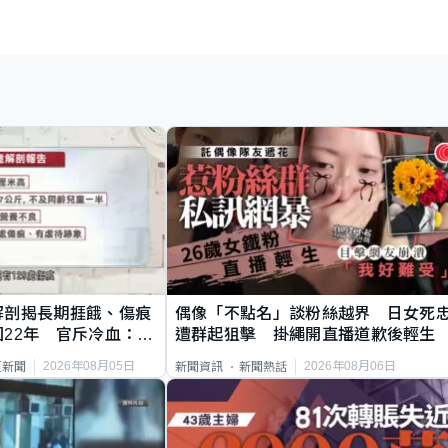
解剖揭長期捱餓、傷痕
偶像「不點名」談粉絲越界 日女死
22年 官斥冷血：同
遭群起狙擊 掛繩開直播道歉後輕生
2026年08月05日
2026年08月06日
頁新聞
新聞資訊
新聞熱話