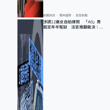
新聞資訊
兩岸國際
首頁新聞
涉誘12歲女自拍祼照 「A0」男
捱足年半冤獄 法官推翻裁決：抄
錯標點