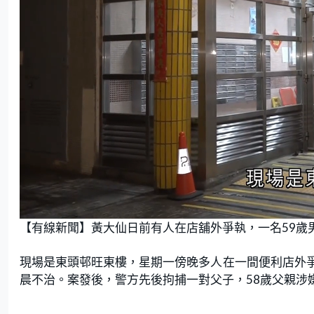
U
n
【有線新聞】黃大仙日前有人在店舖外爭執，一名59歲
m
u
t
e
現場是東頭邨旺東樓，星期一傍晚多人在一間便利店外
晨不治。案發後，警方先後拘捕一對父子，58歲父親涉